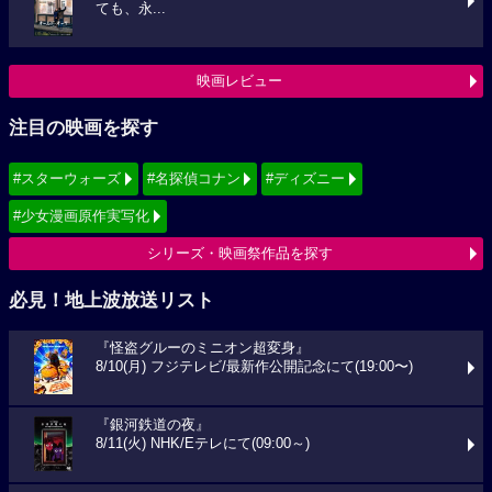
ても、永...
映画レビュー
注目の映画を探す
#スターウォーズ
#名探偵コナン
#ディズニー
#少女漫画原作実写化
シリーズ・映画祭作品を探す
必見！地上波放送リスト
『怪盗グルーのミニオン超変身』
8/10(月) フジテレビ/最新作公開記念にて(19:00〜)
『銀河鉄道の夜』
8/11(火) NHK/Eテレにて(09:00～)