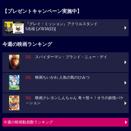
【プレゼントキャンペーン実施中】
『グレイ・ミッション』アクリルスタンド
5名様 [〆8/16(日)]
今週の映画ランキング
1位
スパイダーマン：ブランド・ニュー・デイ
2位
映画ちいかわ 人魚の島のひみつ
3位
映画クレヨンしんちゃん 奇々怪々！オラの妖怪バケ
～ション
今週の映画動員数ランキング