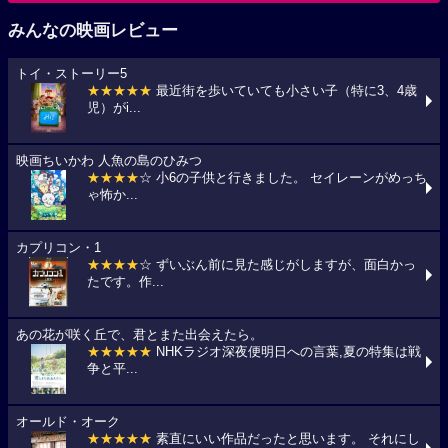
みんなの映画レビュー
トイ・ストーリー5
★★★★★
最近街を歩いていても小さい子（特に3、4歳
児）がi...
映画ちいかわ 人魚の島のひみつ
★★★★
☆ 小6の子供と行きました。 セイレーンがめっち
ゃ怖か...
カプリコン・1
★★★★
☆ ずいぶん前に見た感じがしますが、面白かっ
たです。作...
あの花が咲く丘で、君とまた出会えたら。
★★★★★
NHKラジオ深夜便明日への言葉,夏の特集は戦
争と平...
オールド・オーク
★★★★★
素直にいい作品だったと思います。 それにし