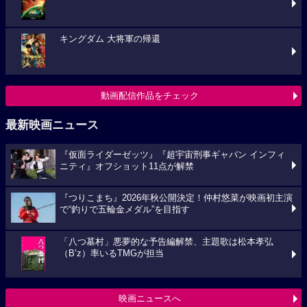
キングダム 大将軍の帰還
動画配信作品をチェック
最新映画ニュース
『仮面ライダーゼッツ』『超宇宙刑事ギャバン インフィ
ニティ』オフショット11点が解禁
『つりこまち』2026年秋公開決定！仲村悠菜が映画初主演
で“釣りで五輪金メダル”を目指す
「八つ墓村」悪夢的な予告編解禁、主題歌は松本孝弘
（B’z）率いるTMGが担当
映画ニュースへ