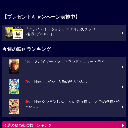
【プレゼントキャンペーン実施中】
『グレイ・ミッション』アクリルスタンド
5名様 [〆8/16(日)]
今週の映画ランキング
1位
スパイダーマン：ブランド・ニュー・デイ
2位
映画ちいかわ 人魚の島のひみつ
3位
映画クレヨンしんちゃん 奇々怪々！オラの妖怪バケ
～ション
今週の映画動員数ランキング