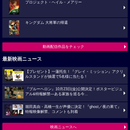
プロジェクト・ヘイル・メアリー
キングダム 大将軍の帰還
動画配信作品をチェック
最新映画ニュース
【プレゼント】一蓮托生！『グレイ・ミッション』アクリ
ルスタンドが抽選で5名様に当たる！
『ブルーヘロン』10月23日(金)公開決定！ポスタービジュ
アル&特報解禁―ある家族を巡る今...
堀田真由・高橋一生が声優に決定！『ghost／夜の果て』
特報映像解禁、コメントも到着
映画ニュースへ