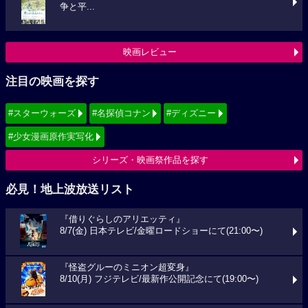
争と平...
映画レビュー
注目の映画を探す
#スターウォーズ
#名探偵コナン
#ディズニー
#少女漫画原作実写化
シリーズ・映画祭作品を探す
必見！地上波放送リスト
『借りぐらしのアリエッティ』
8/7(金) 日本テレビ/金曜ロードショーにて(21:00〜)
『怪盗グルーのミニオン超変身』
8/10(月) フジテレビ/最新作公開記念にて(19:00〜)