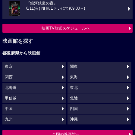
『銀河鉄道の夜』
8/11(火) NHK/Eテレにて(09:00～)
映画TV放送スケジュールへ
映画館を探す
都道府県から映画館
東京
関東
関西
東海
北海道
東北
甲信越
北陸
中国
四国
九州
沖縄
全国の映画館へ