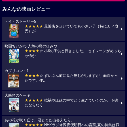
みんなの映画レビュー
トイ・ストーリー5
★★★★★
最近街を歩いていても小さい子（特に3、4歳
児）がi...
映画ちいかわ 人魚の島のひみつ
★★★★
☆ 小6の子供と行きました。 セイレーンがめっち
ゃ怖か...
カプリコン・1
★★★★
☆ ずいぶん前に見た感じがしますが、面白かっ
たです。作...
大統領のケーキ
★★★★★
戦禍や圧政の中でどう生きていくのか、下劣
にならなく...
あの花が咲く丘で、君とまた出会えたら。
★★★★★
NHKラジオ深夜便明日への言葉,夏の特集は戦