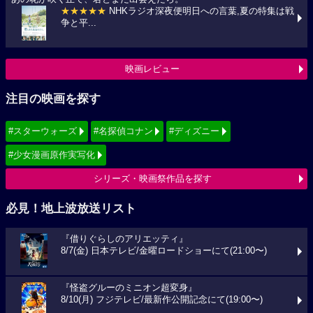
★★★★★
NHKラジオ深夜便明日への言葉,夏の特集は戦
争と平...
映画レビュー
注目の映画を探す
#スターウォーズ
#名探偵コナン
#ディズニー
#少女漫画原作実写化
シリーズ・映画祭作品を探す
必見！地上波放送リスト
『借りぐらしのアリエッティ』
8/7(金) 日本テレビ/金曜ロードショーにて(21:00〜)
『怪盗グルーのミニオン超変身』
8/10(月) フジテレビ/最新作公開記念にて(19:00〜)