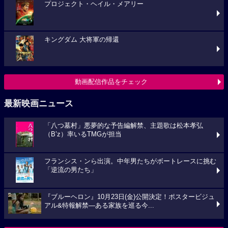
プロジェクト・ヘイル・メアリー
キングダム 大将軍の帰還
動画配信作品をチェック
最新映画ニュース
「八つ墓村」悪夢的な予告編解禁、主題歌は松本孝弘
（B’z）率いるTMGが担当
フランシス・ンら出演。中年男たちがボートレースに挑む
「逆流の男たち」
『ブルーヘロン』10月23日(金)公開決定！ポスタービジュ
アル&特報解禁―ある家族を巡る今...