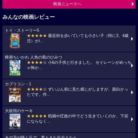
映画ニュースへ
みんなの映画レビュー
トイ・ストーリー5
★★★★★
最近街を歩いていても小さい子（特に3、4歳
児）がi...
映画ちいかわ 人魚の島のひみつ
★★★★
☆ 小6の子供と行きました。 セイレーンがめっち
ゃ怖か...
カプリコン・1
★★★★
☆ ずいぶん前に見た感じがしますが、面白かっ
たです。作...
大統領のケーキ
★★★★★
戦禍や圧政の中でどう生きていくのか、下劣
にならなく...
あの花が咲く丘で、君とまた出会えたら。