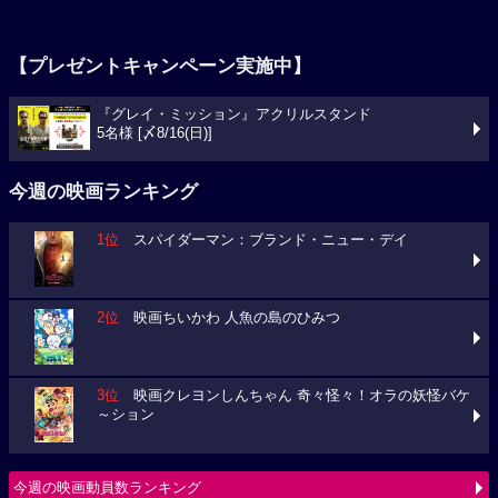
【プレゼントキャンペーン実施中】
『グレイ・ミッション』アクリルスタンド
5名様 [〆8/16(日)]
今週の映画ランキング
1位
スパイダーマン：ブランド・ニュー・デイ
2位
映画ちいかわ 人魚の島のひみつ
3位
映画クレヨンしんちゃん 奇々怪々！オラの妖怪バケ
～ション
今週の映画動員数ランキング