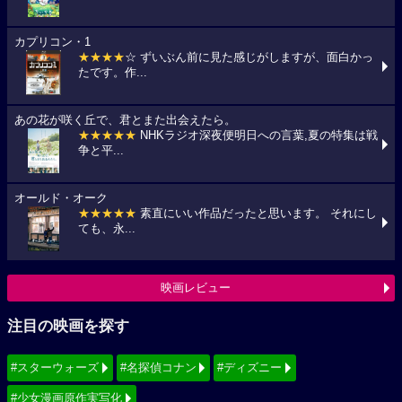
カプリコン・1
★★★★
☆ ずいぶん前に見た感じがしますが、面白かっ
たです。作...
あの花が咲く丘で、君とまた出会えたら。
★★★★★
NHKラジオ深夜便明日への言葉,夏の特集は戦
争と平...
オールド・オーク
★★★★★
素直にいい作品だったと思います。 それにし
ても、永...
映画レビュー
注目の映画を探す
#スターウォーズ
#名探偵コナン
#ディズニー
#少女漫画原作実写化