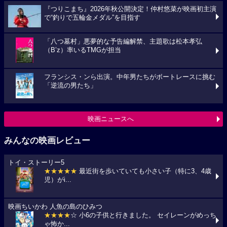
『つりこまち』2026年秋公開決定！仲村悠菜が映画初主演
で“釣りで五輪金メダル”を目指す
「八つ墓村」悪夢的な予告編解禁、主題歌は松本孝弘
（B’z）率いるTMGが担当
フランシス・ンら出演。中年男たちがボートレースに挑む
「逆流の男たち」
映画ニュースへ
みんなの映画レビュー
トイ・ストーリー5
★★★★★
最近街を歩いていても小さい子（特に3、4歳
児）がi...
映画ちいかわ 人魚の島のひみつ
★★★★
☆ 小6の子供と行きました。 セイレーンがめっち
ゃ怖か...