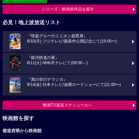
シリーズ・映画祭作品を探す
必見！地上波放送リスト
『怪盗グルーのミニオン超変身』
8/10(月) フジテレビ/最新作公開記念にて(19:00〜)
『銀河鉄道の夜』
8/11(火) NHK/Eテレにて(09:00～)
『風の谷のナウシカ』
8/14(金) 日本テレビ/金曜ロードショーにて(21:00〜)
映画TV放送スケジュールへ
映画館を探す
都道府県から映画館