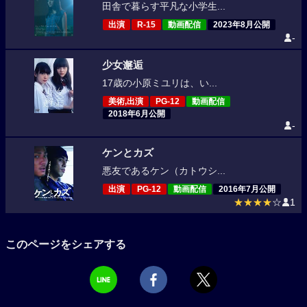
田舎で暮らす平凡な小学生...
出演
R-15
動画配信
2023年8月公開
-
少女邂逅
17歳の小原ミユリは、い...
美術,出演
PG-12
動画配信
2018年6月公開
-
ケンとカズ
悪友であるケン（カトウシ...
出演
PG-12
動画配信
2016年7月公開
★★★★
☆
1
このページをシェアする