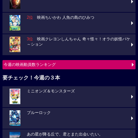
2位
映画ちいかわ 人魚の島のひみつ
3位
映画クレヨンしんちゃん 奇々怪々！オラの妖怪バケ
～ション
今週の映画動員数ランキング
要チェック！今週の３本
ミニオンズ＆モンスターズ
ブルーロック
あの星が降る丘で、君とまた出会いたい。