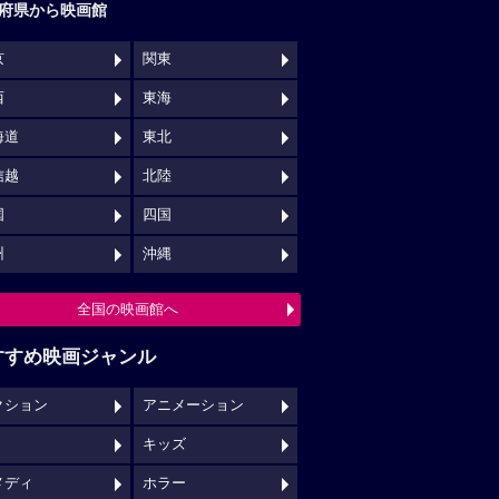
府県から映画館
京
関東
西
東海
海道
東北
信越
北陸
国
四国
州
沖縄
全国の映画館へ
すすめ映画ジャンル
クション
アニメーション
キッズ
メディ
ホラー