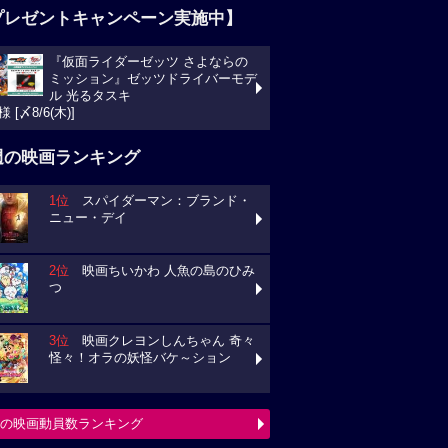
プレゼントキャンペーン実施中】
『仮面ライダーゼッツ さよならの
ミッション』ゼッツドライバーモデ
ル 光るタスキ
様 [〆8/6(木)]
週の映画ランキング
1位
スパイダーマン：ブランド・
ニュー・デイ
2位
映画ちいかわ 人魚の島のひみ
つ
3位
映画クレヨンしんちゃん 奇々
怪々！オラの妖怪バケ～ション
の映画動員数ランキング