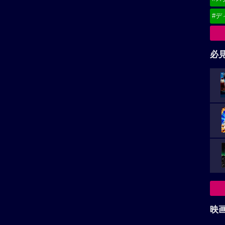
#デ
必
映