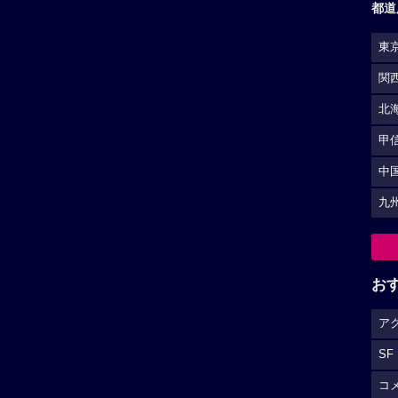
都道
東
関
北
甲
中
九
お
ア
SF
コ