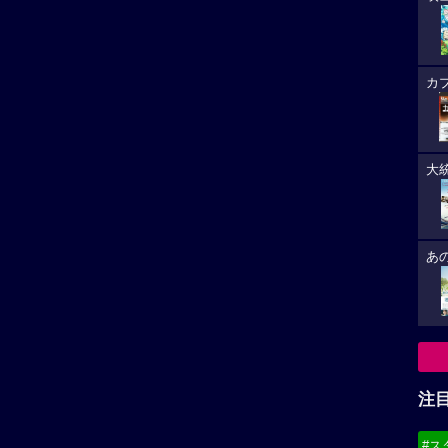
カ
大
あ
注
#ス