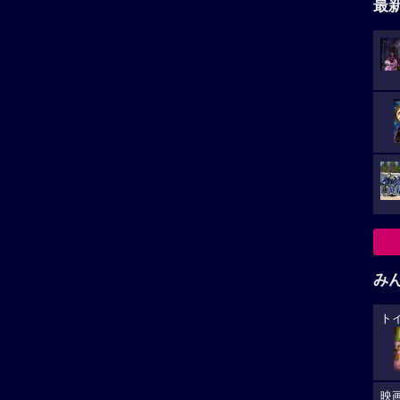
最
み
ト
映