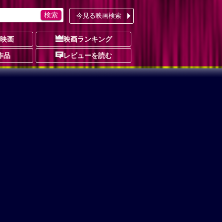
今見る映画検索
の映画
映画ランキング
作品
レビューを読む