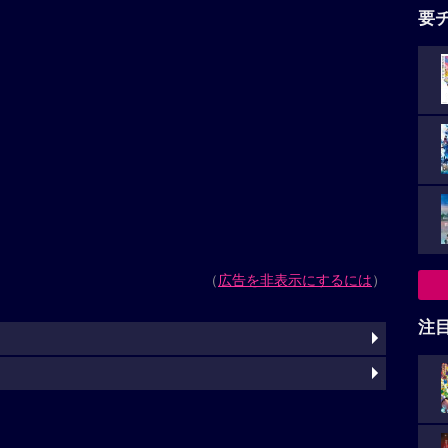
要
（
広告を非表示にするには
）
注