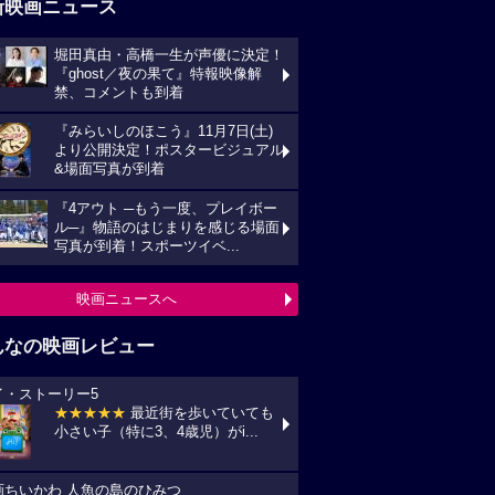
新映画ニュース
堀田真由・高橋一生が声優に決定！
『ghost／夜の果て』特報映像解
禁、コメントも到着
『みらいしのほこう』11月7日(土)
より公開決定！ポスタービジュアル
&場面写真が到着
『4アウト ─もう一度、プレイボー
ル─』物語のはじまりを感じる場面
写真が到着！スポーツイベ...
映画ニュースへ
んなの映画レビュー
イ・ストーリー5
★★★★★
最近街を歩いていても
小さい子（特に3、4歳児）がi...
画ちいかわ 人魚の島のひみつ