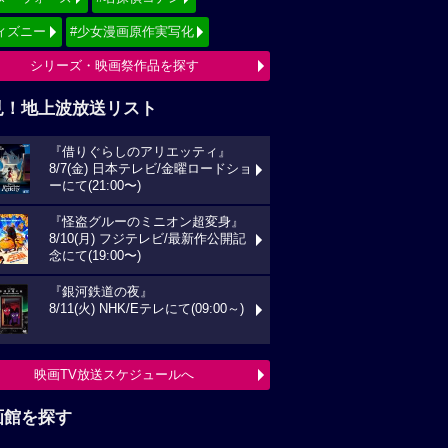
ィズニー
#少女漫画原作実写化
シリーズ・映画祭作品を探す
見！地上波放送リスト
『借りぐらしのアリエッティ』
8/7(金) 日本テレビ/金曜ロードショ
ーにて(21:00〜)
『怪盗グルーのミニオン超変身』
8/10(月) フジテレビ/最新作公開記
念にて(19:00〜)
『銀河鉄道の夜』
8/11(火) NHK/Eテレにて(09:00～)
映画TV放送スケジュールへ
画館を探す