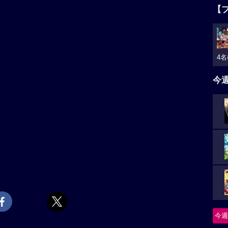
【
4名
今
今週