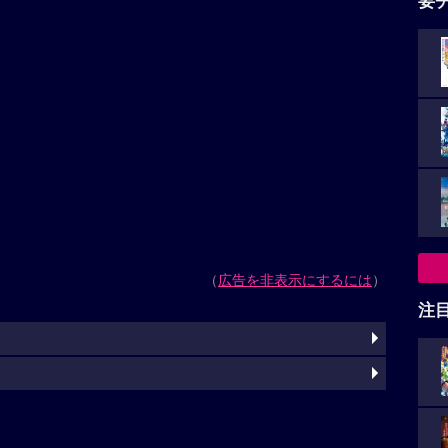
要
（
広告を非表示にするには
）
注