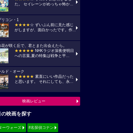
た。 セイレーンがめっちゃ怖か...
プリコン・1
★★★★
☆ ずいぶん前に見た感じ
がしますが、面白かったです。作...
の花が咲く丘で、君とまた出会えたら。
★★★★★
NHKラジオ深夜便明日
への言葉,夏の特集は戦争と平...
ールド・オーク
★★★★★
素直にいい作品だった
と思います。 それにしても、永...
映画レビュー
目の映画を探す
ターウォーズ
#名探偵コナン