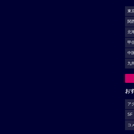
東
関
北
甲
中
九
お
ア
SF
コ