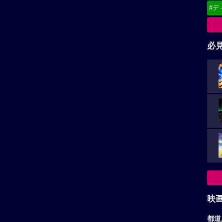
#デ
必
映
都道