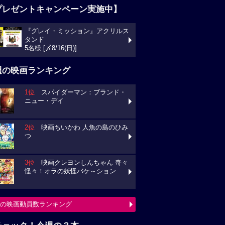
プレゼントキャンペーン実施中】
『グレイ・ミッション』アクリルス
タンド
5名様 [〆8/16(日)]
週の映画ランキング
1位
スパイダーマン：ブランド・
ニュー・デイ
2位
映画ちいかわ 人魚の島のひみ
つ
3位
映画クレヨンしんちゃん 奇々
怪々！オラの妖怪バケ～ション
の映画動員数ランキング