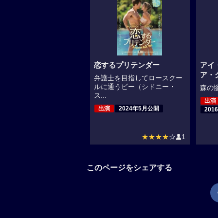
恋するプリテンダー
アイ
ア・
弁護士を目指してロースクー
ルに通うビー（シドニー・
森の惨
ス...
出演
出演
2024年5月公開
201
★★★★
☆
1
このページをシェアする