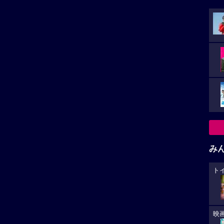
み
ト
映