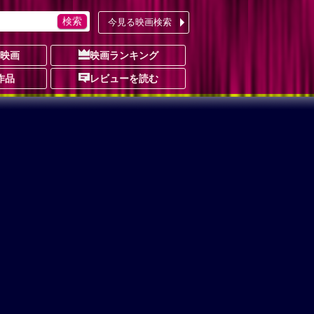
今見る映画検索
の映画
映画ランキング
作品
レビューを読む