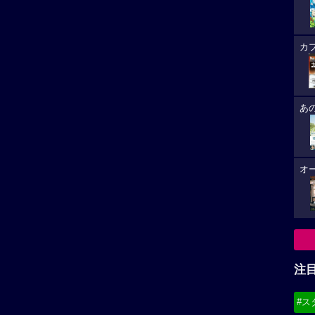
カ
あ
オ
注
#ス