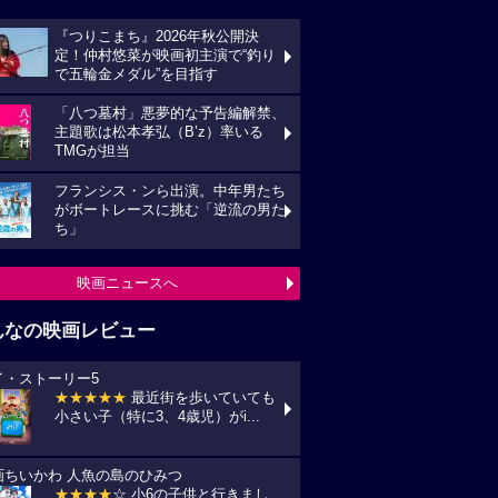
『つりこまち』2026年秋公開決
定！仲村悠菜が映画初主演で“釣り
で五輪金メダル”を目指す
「八つ墓村」悪夢的な予告編解禁、
主題歌は松本孝弘（B’z）率いる
TMGが担当
フランシス・ンら出演。中年男たち
がボートレースに挑む「逆流の男た
ち」
映画ニュースへ
んなの映画レビュー
イ・ストーリー5
★★★★★
最近街を歩いていても
小さい子（特に3、4歳児）がi...
画ちいかわ 人魚の島のひみつ
★★★★
☆ 小6の子供と行きまし