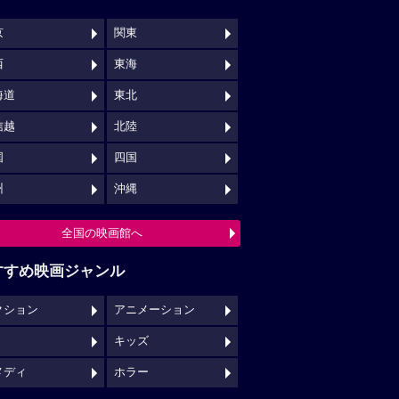
京
関東
西
東海
海道
東北
信越
北陸
国
四国
州
沖縄
全国の映画館へ
すすめ映画ジャンル
クション
アニメーション
キッズ
メディ
ホラー