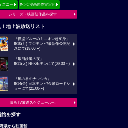
ィズニー
#少女漫画原作実写化
シリーズ・映画祭作品を探す
見！地上波放送リスト
『怪盗グルーのミニオン超変身』
8/10(月) フジテレビ/最新作公開記
念にて(19:00〜)
『銀河鉄道の夜』
8/11(火) NHK/Eテレにて(09:00～)
『風の谷のナウシカ』
8/14(金) 日本テレビ/金曜ロードシ
ョーにて(21:00〜)
映画TV放送スケジュールへ
画館を探す
府県から映画館