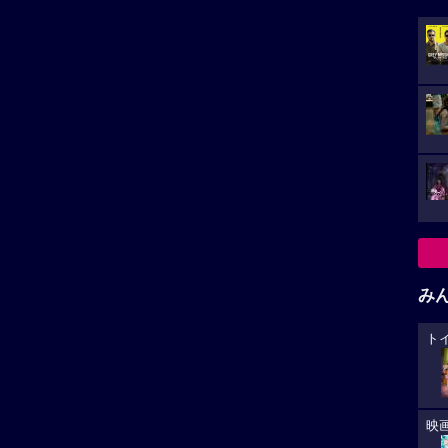
み
ト
映