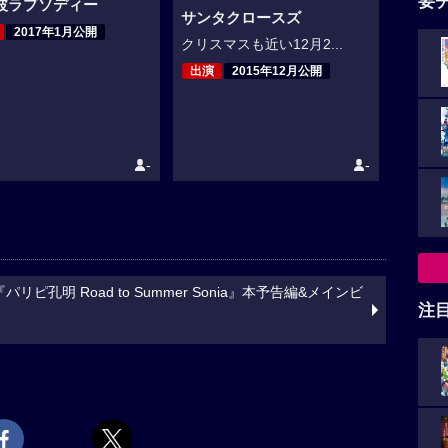
要
波ラプソディー
サンタクロースズ
2017年1月公開
クリスマスも近い12月2...
出演
2015年12月公開
-
-
孔明 Road to Summer Sonia』本予告編&メインビ
注