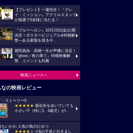
【プレゼント】一蓮托生！『グレ
イ・ミッション』アクリルスタンド
が抽選で5名様に当たる！
『ブルーヘロン』10月23日(金)公開
決定！ポスタービジュアル&特報解
禁―ある家族を巡る今...
堀田真由・高橋一生が声優に決定！
『ghost／夜の果て』特報映像解
禁、コメントも到着
映画ニュースへ
んなの映画レビュー
イ・ストーリー5
★★★★★
最近街を歩いていても
小さい子（特に3、4歳児）がi...
画ちいかわ 人魚の島のひみつ
★★★★
☆ 小6の子供と行きまし