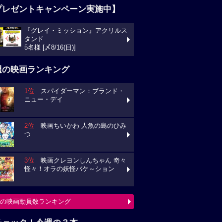
プレゼントキャンペーン実施中】
『グレイ・ミッション』アクリルス
タンド
5名様 [〆8/16(日)]
週の映画ランキング
1位
スパイダーマン：ブランド・
ニュー・デイ
2位
映画ちいかわ 人魚の島のひみ
つ
3位
映画クレヨンしんちゃん 奇々
怪々！オラの妖怪バケ～ション
の映画動員数ランキング