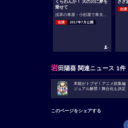
くらわんか！ 天の川に夢を
さざ
乗せて
出演
浅草の車屋・小杉屋で車夫...
出演
2017年7月公開
-
岩
田陽葵 関連ニュース 1件
本能がトブぞ！アニメ総集編『パリピ
ジュアル解禁！舞台化も決定
このページをシェアする