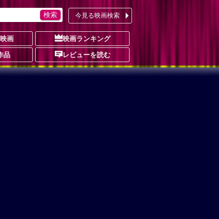
今見る映画検索
の映画
映画ランキング
作品
レビューを読む