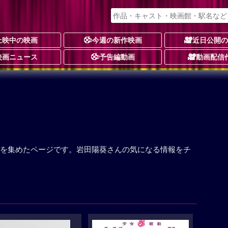
上映中の映画
今週の新作映画
近日公開
映画ニュース
予告編動画
動画配信
を集めたページです。岩田陽葵さんの気になる情報をチ