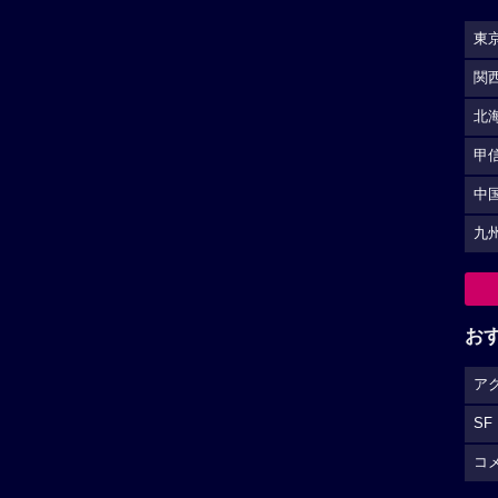
東
関
北
甲
中
九
お
ア
SF
コ