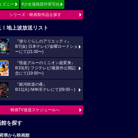
ィズニー
#少女漫画原作実写化
シリーズ・映画祭作品を探す
見！地上波放送リスト
『借りぐらしのアリエッティ』
8/7(金) 日本テレビ/金曜ロードショ
ーにて(21:00〜)
『怪盗グルーのミニオン超変身』
8/10(月) フジテレビ/最新作公開記
念にて(19:00〜)
『銀河鉄道の夜』
8/11(火) NHK/Eテレにて(09:00～)
映画TV放送スケジュールへ
画館を探す
府県から映画館