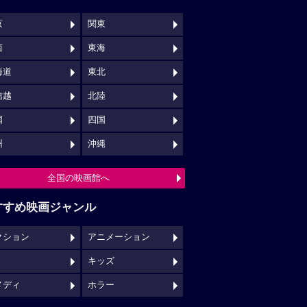
京
関東
西
東海
海道
東北
信越
北陸
国
四国
州
沖縄
全国の映画館へ
すすめ映画ジャンル
クション
アニメーション
キッズ
メディ
ホラー