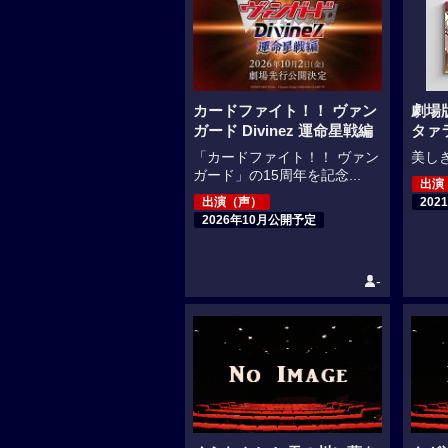
カードファイト！！ ヴァン
劇場
ガード Divinez 運命星戦編
タァ
「カードファイト！！ ヴァン
美しき
ガード」の15周年を記念...
出演
出演（声）
202
2026年10月公開予定
-