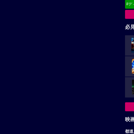
#デ
必
映
都道