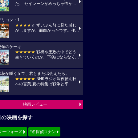
た。 セイレーンがめっちゃ怖か...
プリコン・1
★★★★
☆ ずいぶん前に見た感じ
がしますが、面白かったです。作...
統領のケーキ
★★★★★
戦禍や圧政の中でどう
生きていくのか、下劣にならなく...
の花が咲く丘で、君とまた出会えたら。
★★★★★
NHKラジオ深夜便明日
への言葉,夏の特集は戦争と平...
映画レビュー
目の映画を探す
ターウォーズ
#名探偵コナン