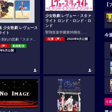
【
少女歌劇 レヴュー・スタァ
ライト ロンド・ロンド・ロ
ンド
版 少女歌劇 レヴュース
聖翔音楽学園第99期生、...
ライト
今
出演（声）
2020年8月公開
別れの悲劇『スタァ...
（声）
動画配信
1年6月公開
-
-
今週