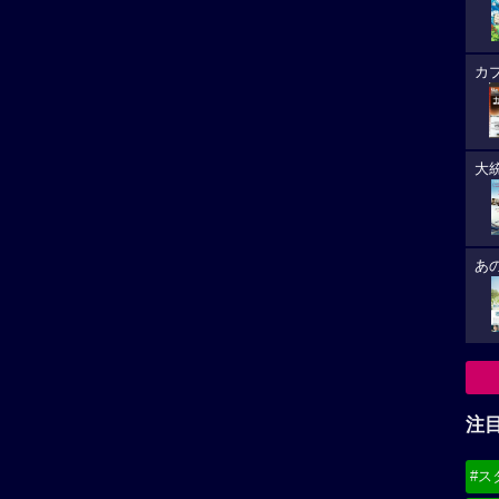
カ
大
あ
注
#ス