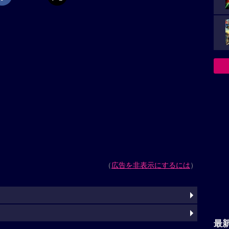
（
広告を非表示にするには
）
最