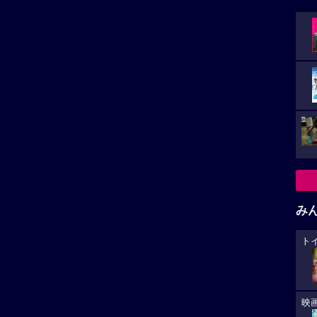
み
ト
映