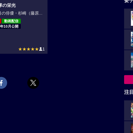
要
隊の栄光
の俳優・杉崎（藤原...
動画配信
5年10月公開
★★★★★
1
注