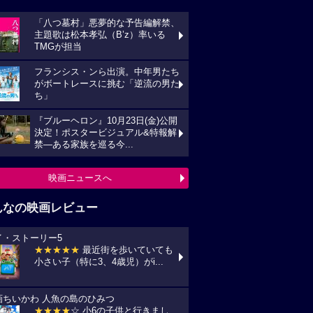
「八つ墓村」悪夢的な予告編解禁、
主題歌は松本孝弘（B’z）率いる
TMGが担当
フランシス・ンら出演。中年男たち
がボートレースに挑む「逆流の男た
ち」
『ブルーヘロン』10月23日(金)公開
決定！ポスタービジュアル&特報解
禁―ある家族を巡る今...
映画ニュースへ
んなの映画レビュー
イ・ストーリー5
★★★★★
最近街を歩いていても
小さい子（特に3、4歳児）がi...
画ちいかわ 人魚の島のひみつ
★★★★
☆ 小6の子供と行きまし