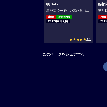
咲 Saki
探検
清澄高校一年生の宮永咲（...
落ち目
出演
動画配信
出演
2017年2月公開
201
★★★★★
1
このページをシェアする