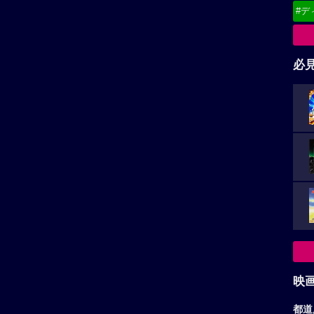
#デ
必
映
都道