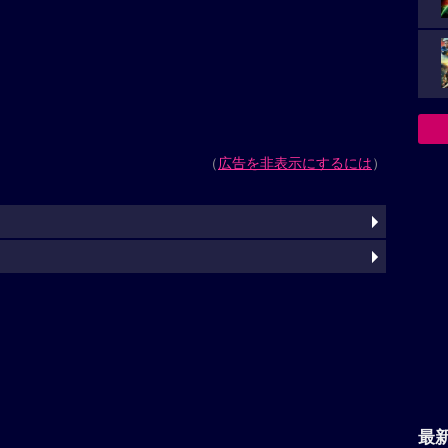
（
広告を非表示にするには
）
最