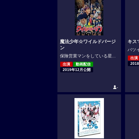
魔法少年☆ワイルドバージ
キス
ン
バツイ
保険営業マンをしている星...
出演
201
出演
動画配信
2019年12月公開
-