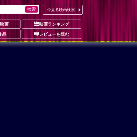
今見る映画検索
の映画
映画ランキング
作品
レビューを読む