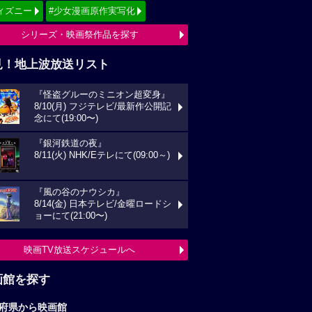
ィズニー
#少女漫画原作実写化
シリーズ・映画祭作品を探す
見！地上波放送リスト
『怪盗グルーのミニオン超変身』
8/10(月) フジテレビ/最新作公開記
念にて(19:00〜)
『銀河鉄道の夜』
8/11(火) NHK/Eテレにて(09:00～)
『風の谷のナウシカ』
8/14(金) 日本テレビ/金曜ロードシ
ョーにて(21:00〜)
映画TV放送スケジュールへ
画館を探す
府県から映画館