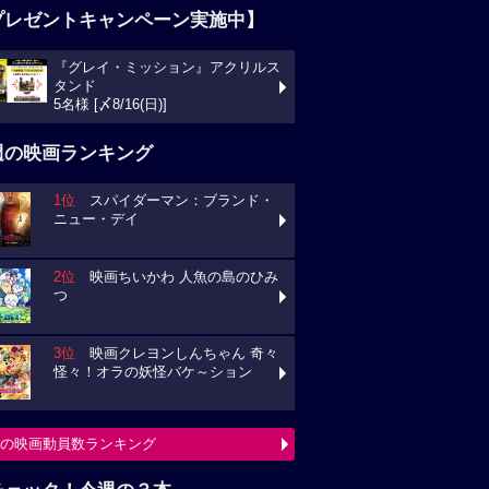
プレゼントキャンペーン実施中】
『グレイ・ミッション』アクリルス
タンド
5名様 [〆8/16(日)]
週の映画ランキング
1位
スパイダーマン：ブランド・
ニュー・デイ
2位
映画ちいかわ 人魚の島のひみ
つ
3位
映画クレヨンしんちゃん 奇々
怪々！オラの妖怪バケ～ション
の映画動員数ランキング