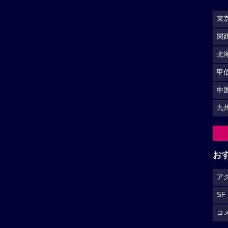
東
関
北
甲
中
九
お
ア
SF
コ