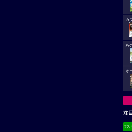
カ
あ
オ
注
#ス