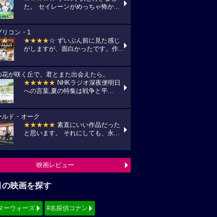
た。 セイレーンがめっちゃ怖か...
プリコン・1
★★★★
☆ ずいぶん前に見た感じ
がしますが、面白かったです。作...
の花が咲く丘で、君とまた出会えたら。
★★★★★
NHKラジオ深夜便明日
への言葉,夏の特集は戦争と平...
ールド・オーク
★★★★★
素直にいい作品だった
と思います。 それにしても、永...
映画レビュー
目の映画を探す
ターウォーズ
#名探偵コナン