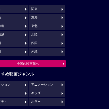
京
関東
西
東海
海道
東北
信越
北陸
国
四国
州
沖縄
全国の映画館へ
すすめ映画ジャンル
クション
アニメーション
キッズ
メディ
ホラー