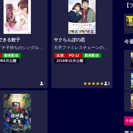
【
できる餃子
サクらんぼの恋
今
チ子持ちのシングル...
大手ファミレスチェーンの...
動画配信
出演
PG-12
動画配信
8年6月公開
2018年10月公開
-
★★★★★
3
今週