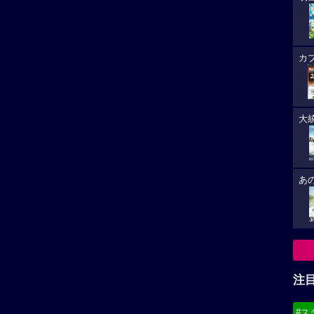
カ
大
あ
注
#ス