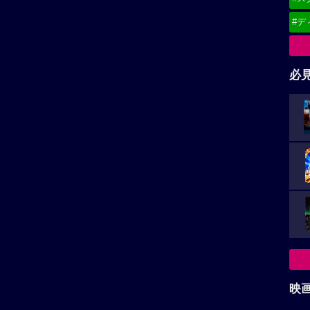
#デ
必
映