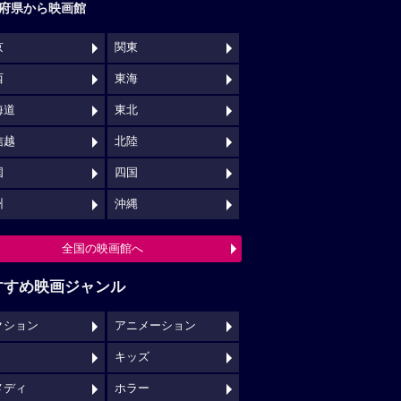
府県から映画館
京
関東
西
東海
海道
東北
信越
北陸
国
四国
州
沖縄
全国の映画館へ
すすめ映画ジャンル
クション
アニメーション
キッズ
メディ
ホラー