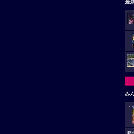
最
み
ト
映