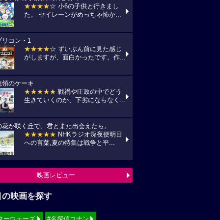
★★★★
☆ 小6の子供と行きまし
た。 セイレーンがめっちゃ怖か...
プリコン・1
★★★★
☆ ずいぶん前に見た感じ
がしますが、面白かったです。作...
統領のケーキ
★★★★★
戦禍や圧政の中でどう
生きていくのか、下劣にならなく...
の花が咲く丘で、君とまた出会えたら。
★★★★★
NHKラジオ深夜便明日
への言葉,夏の特集は戦争と平...
映画レビュー
目の映画を探す
ターウォーズ
#名探偵コナン