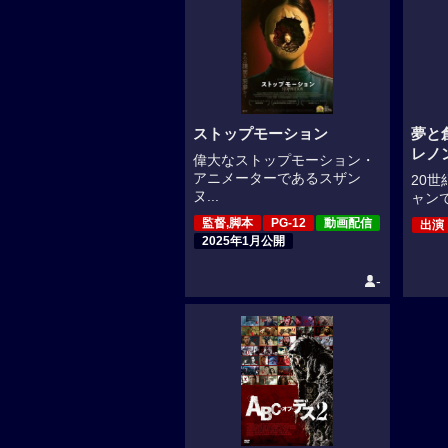
ストップモーション
夢と
レノ
偉大なストップモーション・
アニメーターであるスザン
20
ヌ...
ャンで
監督,脚本
PG-12
動画配信
出演
2025年1月公開
-