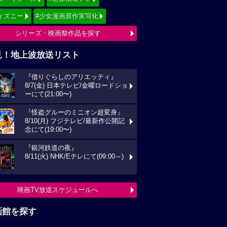
ィズニー
#少女漫画原作実写化
シリーズ・映画祭作品を探す
見！地上波放送リスト
『借りぐらしのアリエッティ』
8/7(金) 日本テレビ/金曜ロードショ
ーにて(21:00〜)
『怪盗グルーのミニオン超変身』
8/10(月) フジテレビ/最新作公開記
念にて(19:00〜)
『銀河鉄道の夜』
8/11(火) NHK/Eテレにて(09:00～)
映画TV放送スケジュールへ
画館を探す