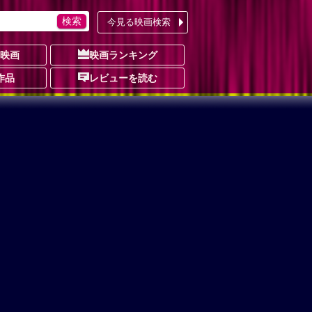
今見る映画検索
の映画
映画ランキング
作品
レビューを読む