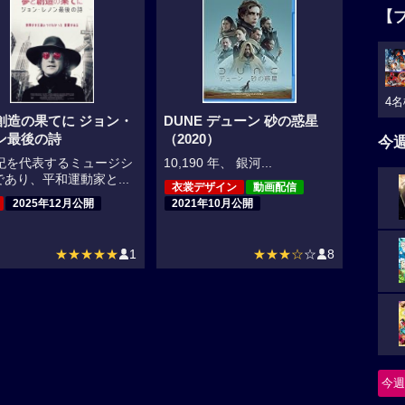
【
4名
創造の果てに ジョン・
DUNE デューン 砂の惑星
ン最後の詩
（2020）
今
世紀を代表するミュージシ
10,190 年、 銀河...
あり、平和運動家と...
衣裳デザイン
動画配信
2025年12月公開
2021年10月公開
★★★★★
1
★★★☆
☆
8
今週