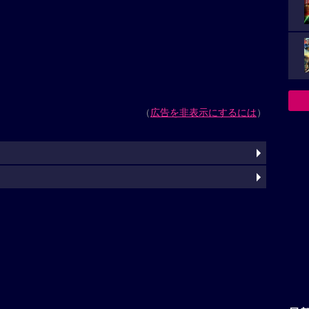
（
広告を非表示にするには
）