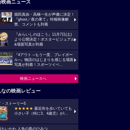
新映画ニュース
堀田真由・高橋一生が声優に決定！
『ghost／夜の果て』特報映像解
禁、コメントも到着
『みらいしのほこう』11月7日(土)
より公開決定！ポスタービジュアル
&場面写真が到着
『4アウト ─もう一度、プレイボー
ル─』物語のはじまりを感じる場面
写真が到着！スポーツイベ...
映画ニュースへ
んなの映画レビュー
イ・ストーリー5
★★★★★
最近街を歩いていても
小さい子（特に3、4歳児）がi...
画ちいかわ 人魚の島のひみつ