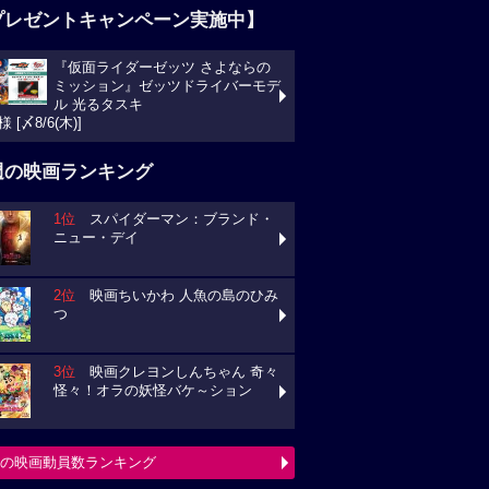
プレゼントキャンペーン実施中】
『仮面ライダーゼッツ さよならの
ミッション』ゼッツドライバーモデ
ル 光るタスキ
様 [〆8/6(木)]
週の映画ランキング
1位
スパイダーマン：ブランド・
ニュー・デイ
2位
映画ちいかわ 人魚の島のひみ
つ
3位
映画クレヨンしんちゃん 奇々
怪々！オラの妖怪バケ～ション
の映画動員数ランキング