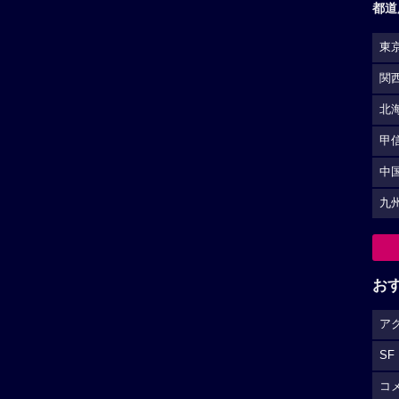
都道
東
関
北
甲
中
九
お
ア
SF
コ