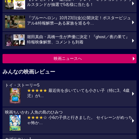
ルスタンドが抽選で5名様に当たる！
『ブルーヘロン』10月23日(金)公開決定！ポスタービジュ
アル&特報解禁―ある家族を巡る今...
堀田真由・高橋一生が声優に決定！『ghost／夜の果て』
特報映像解禁、コメントも到着
映画ニュースへ
みんなの映画レビュー
トイ・ストーリー5
★★★★★
最近街を歩いていても小さい子（特に3、4歳
児）がi...
映画ちいかわ 人魚の島のひみつ
★★★★
☆ 小6の子供と行きました。 セイレーンがめっち
ゃ怖か...