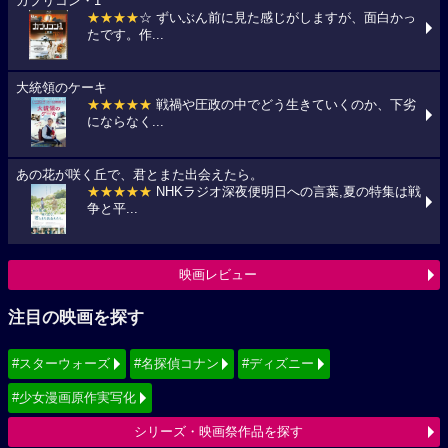
カプリコン・1
★★★★
☆ ずいぶん前に見た感じがしますが、面白かっ
たです。作...
大統領のケーキ
★★★★★
戦禍や圧政の中でどう生きていくのか、下劣
にならなく...
あの花が咲く丘で、君とまた出会えたら。
★★★★★
NHKラジオ深夜便明日への言葉,夏の特集は戦
争と平...
映画レビュー
注目の映画を探す
#スターウォーズ
#名探偵コナン
#ディズニー
#少女漫画原作実写化
シリーズ・映画祭作品を探す