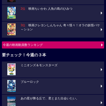
2位
映画ちいかわ 人魚の島のひみつ
3位
映画クレヨンしんちゃん 奇々怪々！オラの妖怪バケ
～ション
今週の映画動員数ランキング
要チェック！今週の３本
ミニオンズ＆モンスターズ
ブルーロック
あの星が降る丘で、君とまた出会いたい。