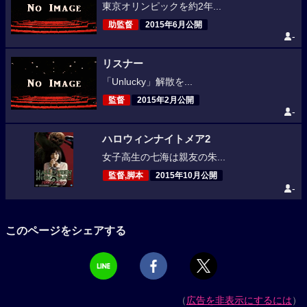
東京オリンピックを約2年...
助監督
2015年6月公開
-
リスナー
「Unlucky」解散を...
監督
2015年2月公開
-
ハロウィンナイトメア2
女子高生の七海は親友の朱...
監督,脚本
2015年10月公開
-
このページをシェアする
（
広告を非表示にするには
）