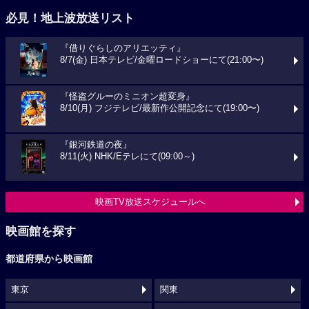
必見！地上波放送リスト
『借りぐらしのアリエッティ』
8/7(金) 日本テレビ/金曜ロードショーにて(21:00〜)
『怪盗グルーのミニオン超変身』
8/10(月) フジテレビ/最新作公開記念にて(19:00〜)
『銀河鉄道の夜』
8/11(火) NHK/Eテレにて(09:00～)
映画TV放送スケジュールへ
映画館を探す
都道府県から映画館
東京
関東