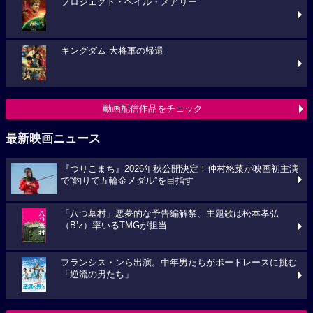
プロジェクト・ヘイル・メアリー
キングダム 大将軍の帰還
動画配信作品をチェック
最新映画ニュース
『つりこまち』2026年秋公開決定！仲村悠菜が映画初主演
で“釣りで五輪金メダル”を目指す
「八つ墓村」悪夢的な予告編解禁、主題歌は松本孝弘
（B’z）率いるTMGが担当
フランシス・ンら出演。中年男たちがボートレースに挑む
「逆流の男たち」