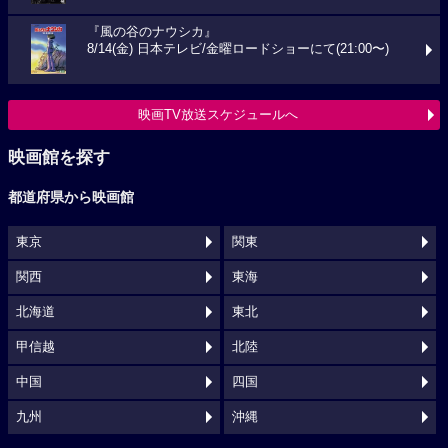
『風の谷のナウシカ』
8/14(金) 日本テレビ/金曜ロードショーにて(21:00〜)
映画TV放送スケジュールへ
映画館を探す
都道府県から映画館
東京
関東
関西
東海
北海道
東北
甲信越
北陸
中国
四国
九州
沖縄