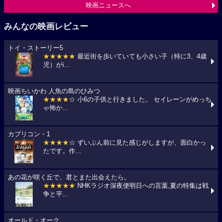
映画ニュースへ
みんなの映画レビュー
トイ・ストーリー5
★★★★★
最近街を歩いていても小さい子（特に3、4歳
児）がi...
映画ちいかわ 人魚の島のひみつ
★★★★
☆ 小6の子供と行きました。 セイレーンがめっち
ゃ怖か...
カプリコン・1
★★★★
☆ ずいぶん前に見た感じがしますが、面白かっ
たです。作...
あの花が咲く丘で、君とまた出会えたら。
★★★★★
NHKラジオ深夜便明日への言葉,夏の特集は戦
争と平...
オールド・オーク