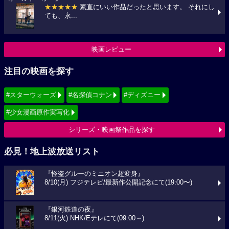
★★★★★
素直にいい作品だったと思います。 それにし
ても、永...
映画レビュー
注目の映画を探す
#スターウォーズ
#名探偵コナン
#ディズニー
#少女漫画原作実写化
シリーズ・映画祭作品を探す
必見！地上波放送リスト
『怪盗グルーのミニオン超変身』
8/10(月) フジテレビ/最新作公開記念にて(19:00〜)
『銀河鉄道の夜』
8/11(火) NHK/Eテレにて(09:00～)