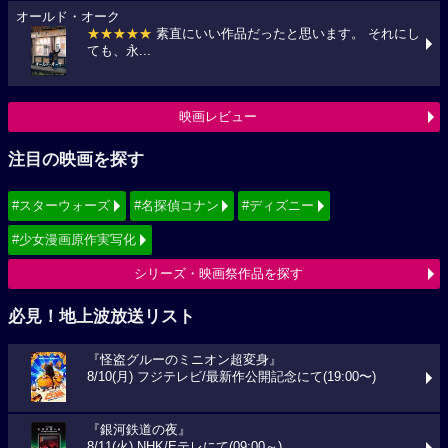
オールド・オーク
★★★★★
素直にいい作品だったと思います。 それにし
ても、永...
映画レビュー
注目の映画を探す
#スターウォーズ
#名探偵コナン
#ディズニー
#少女漫画原作実写化
シリーズ・映画祭作品を探す
必見！地上波放送リスト
『怪盗グルーのミニオン超変身』
8/10(月) フジテレビ/最新作公開記念にて(19:00〜)
『銀河鉄道の夜』
8/11(火) NHK/Eテレにて(09:00～)