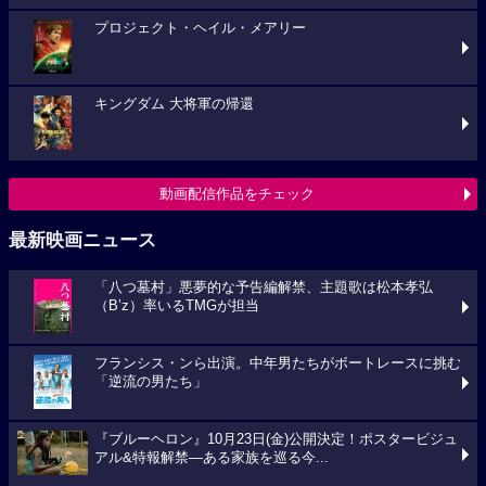
プロジェクト・ヘイル・メアリー
キングダム 大将軍の帰還
動画配信作品をチェック
最新映画ニュース
「八つ墓村」悪夢的な予告編解禁、主題歌は松本孝弘
（B’z）率いるTMGが担当
フランシス・ンら出演。中年男たちがボートレースに挑む
「逆流の男たち」
『ブルーヘロン』10月23日(金)公開決定！ポスタービジュ
アル&特報解禁―ある家族を巡る今...