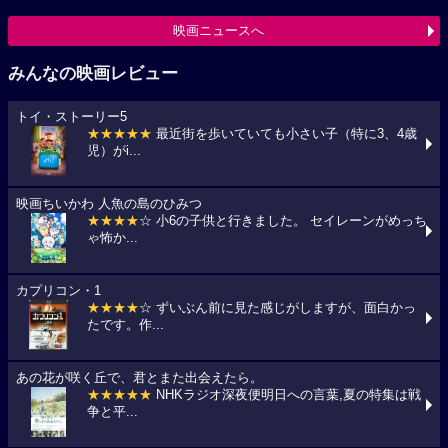
映画ニュースへ
みんなの映画レビュー
トイ・ストーリー5
★★★★★
最近街を歩いていても小さい子（特に3、4歳
児）がi...
映画ちいかわ 人魚の島のひみつ
★★★★
☆ 小6の子供と行きました。 セイレーンがめっち
ゃ怖か...
カプリコン・1
★★★★
☆ ずいぶん前に見た感じがしますが、面白かっ
たです。作...
あの花が咲く丘で、君とまた出会えたら。
★★★★★
NHKラジオ深夜便明日への言葉,夏の特集は戦
争と平...