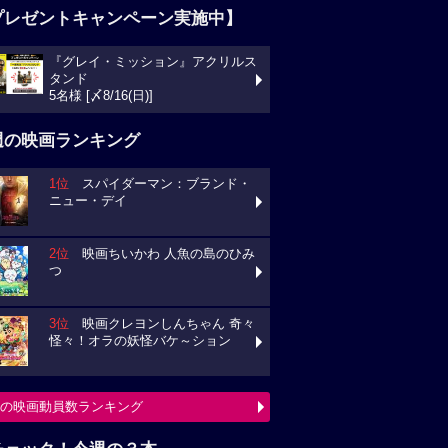
プレゼントキャンペーン実施中】
『グレイ・ミッション』アクリルス
タンド
5名様 [〆8/16(日)]
週の映画ランキング
1位
スパイダーマン：ブランド・
ニュー・デイ
2位
映画ちいかわ 人魚の島のひみ
つ
3位
映画クレヨンしんちゃん 奇々
怪々！オラの妖怪バケ～ション
の映画動員数ランキング