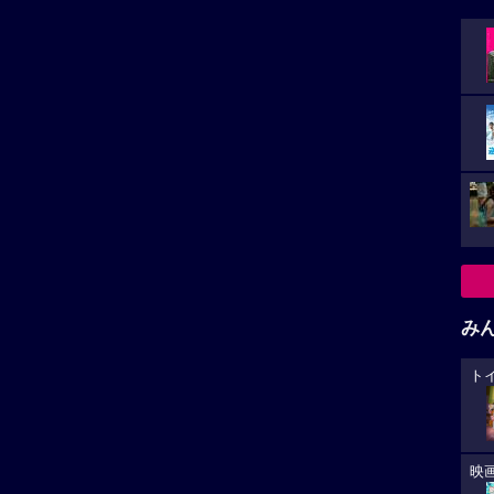
み
ト
映