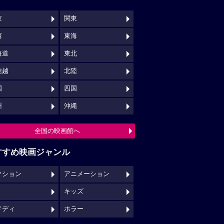
京
関東
西
東海
海道
東北
信越
北陸
国
四国
州
沖縄
全国の映画館へ
すすめ映画ジャンル
クション
アニメーション
キッズ
メディ
ホラー