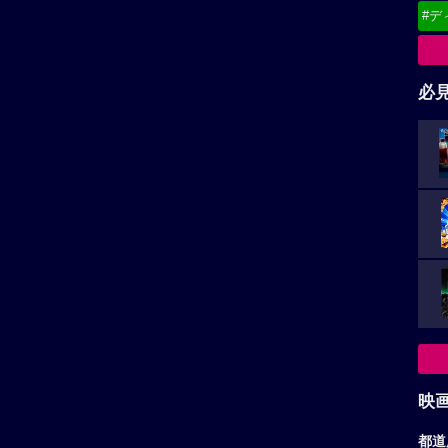
#デ
必
映
都道