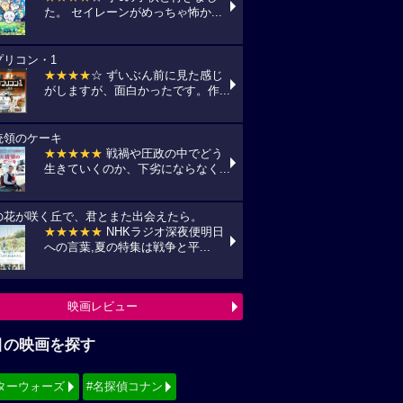
た。 セイレーンがめっちゃ怖か...
プリコン・1
★★★★
☆ ずいぶん前に見た感じ
がしますが、面白かったです。作...
統領のケーキ
★★★★★
戦禍や圧政の中でどう
生きていくのか、下劣にならなく...
の花が咲く丘で、君とまた出会えたら。
★★★★★
NHKラジオ深夜便明日
への言葉,夏の特集は戦争と平...
映画レビュー
目の映画を探す
ターウォーズ
#名探偵コナン