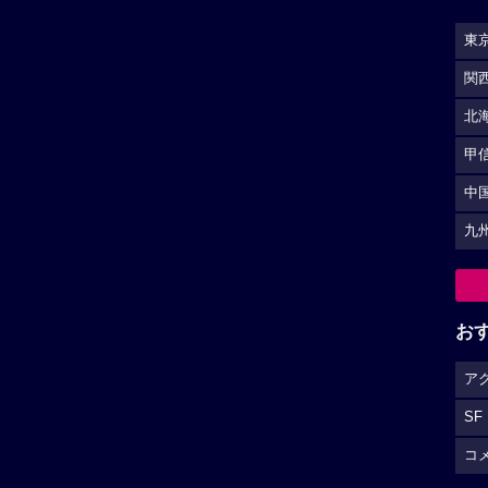
東
関
北
甲
中
九
お
ア
SF
コ