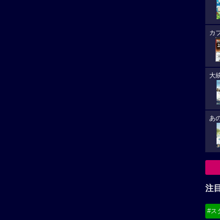
カ
大
あ
注
#ス