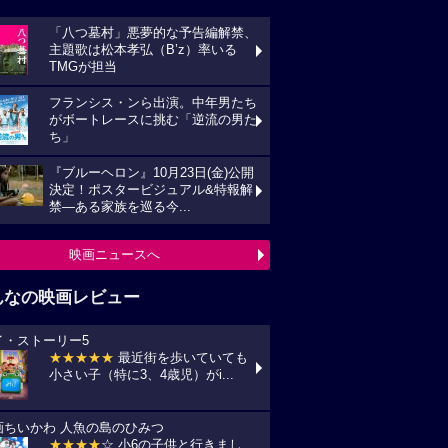
「八つ墓村」悪夢的な予告編解禁、
主題歌は松本孝弘（B’z）率いる
TMGが担当
フランシス・ンら出演。中年男たち
がボートレースに挑む「逆流の男た
ち」
『ブルーヘロン』10月23日(金)公開
決定！ポスタービジュアル&特報解
禁―ある家族を巡る今...
映画ニュースへ
んなの映画レビュー
イ・ストーリー5
★★★★★
最近街を歩いていても
小さい子（特に3、4歳児）がi...
画ちいかわ 人魚の島のひみつ
★★★★
☆ 小6の子供と行きまし