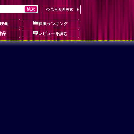
今見る映画検索
の映画
映画ランキング
作品
レビューを読む