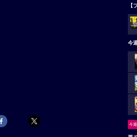
【
今
今週