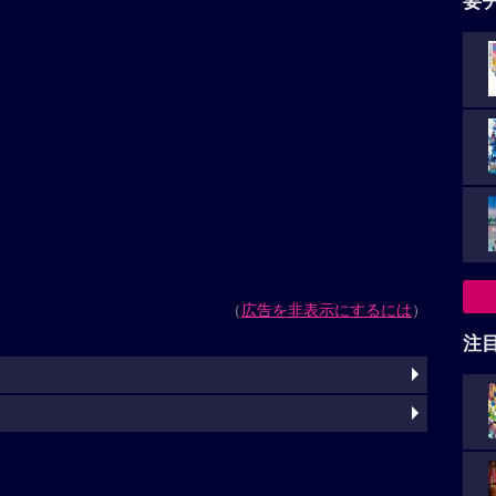
要
（
広告を非表示にするには
）
注