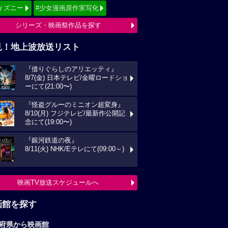
ィズニー
#少女漫画原作実写化
シリーズ・映画祭作品を探す
見！地上波放送リスト
『借りぐらしのアリエッティ』
8/7(金) 日本テレビ/金曜ロードショ
ーにて(21:00〜)
『怪盗グルーのミニオン超変身』
8/10(月) フジテレビ/最新作公開記
念にて(19:00〜)
『銀河鉄道の夜』
8/11(火) NHK/Eテレにて(09:00～)
映画TV放送スケジュールへ
画館を探す
府県から映画館