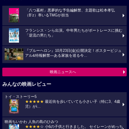
「八つ墓村」悪夢的な予告編解禁、主題歌は松本孝弘
（B’z）率いるTMGが担当
フランシス・ンら出演。中年男たちがボートレースに挑む
「逆流の男たち」
『ブルーヘロン』10月23日(金)公開決定！ポスタービジュ
アル&特報解禁―ある家族を巡る今...
映画ニュースへ
みんなの映画レビュー
トイ・ストーリー5
★★★★★
最近街を歩いていても小さい子（特に3、4歳
児）がi...
映画ちいかわ 人魚の島のひみつ
★★★★
☆ 小6の子供と行きました。 セイレーンがめっち