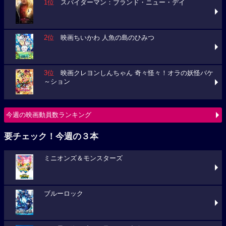
1位
スパイダーマン：ブランド・ニュー・デイ
2位
映画ちいかわ 人魚の島のひみつ
3位
映画クレヨンしんちゃん 奇々怪々！オラの妖怪バケ
～ション
今週の映画動員数ランキング
要チェック！今週の３本
ミニオンズ＆モンスターズ
ブルーロック