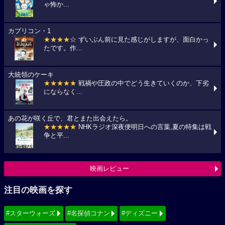
ゃ怖か...
カプリコン・1
★★★★
☆ ずいぶん前に見た感じがしますが、面白かっ
たです。作...
大統領のケーキ
★★★★★
戦禍や圧政の中でどう生きていくのか、下劣
にならなく...
あの花が咲く丘で、君とまた出会えたら。
★★★★★
NHKラジオ深夜便明日への言葉,夏の特集は戦
争と平...
映画レビュー
注目の映画を探す
#スターウォーズ
#名探偵コナン
#ディズニー