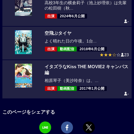
高校3年生の横倉莉子（池上紗理依）は先輩
の松田樹（秋...
出演
2024年6月公開
-
空飛ぶタイヤ
よく晴れた日の午後。1台...
出演
動画配信
2018年6月公開
★★★☆
☆
23
イタズラなKiss THE MOVIE2 キャンパス
編
相原琴子（美沙玲奈）は、...
出演
動画配信
2017年1月公開
-
このページをシェアする