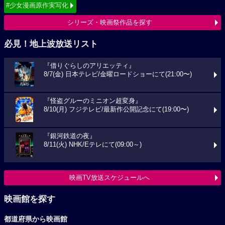
#少女漫画原作実写化
シリーズ・映画祭作品を探す
必見！地上波放送リスト
『借りぐらしのアリエッティ』
8/7(金) 日本テレビ/金曜ロードショーにて(21:00〜)
『怪盗グルーのミニオン超変身』
8/10(月) フジテレビ/最新作公開記念にて(19:00〜)
『銀河鉄道の夜』
8/11(火) NHK/Eテレにて(09:00～)
映画TV放送スケジュールへ
映画館を探す
都道府県から映画館