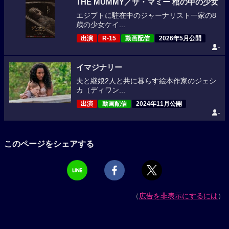
THE MUMMY／ザ・マミー 棺の中の少女
エジプトに駐在中のジャーナリスト一家の8
歳の少女ケイ...
出演
R-15
動画配信
2026年5月公開
-
イマジナリー
夫と継娘2人と共に暮らす絵本作家のジェシ
カ（ディワン...
出演
動画配信
2024年11月公開
-
このページをシェアする
（
広告を非表示にするには
）