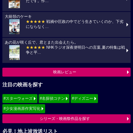
たです。作...
大統領のケーキ
★★★★★
戦禍や圧政の中でどう生きていくのか、下劣
にならなく...
あの花が咲く丘で、君とまた出会えたら。
★★★★★
NHKラジオ深夜便明日への言葉,夏の特集は戦
争と平...
映画レビュー
注目の映画を探す
#スターウォーズ
#名探偵コナン
#ディズニー
#少女漫画原作実写化
シリーズ・映画祭作品を探す
必見！地上波放送リスト