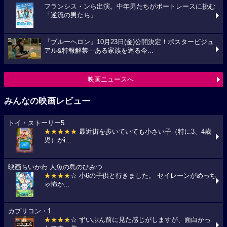
フランシス・ンら出演。中年男たちがボートレースに挑む
「逆流の男たち」
『ブルーヘロン』10月23日(金)公開決定！ポスタービジュ
アル&特報解禁―ある家族を巡る今...
映画ニュースへ
みんなの映画レビュー
トイ・ストーリー5
★★★★★
最近街を歩いていても小さい子（特に3、4歳
児）がi...
映画ちいかわ 人魚の島のひみつ
★★★★
☆ 小6の子供と行きました。 セイレーンがめっち
ゃ怖か...
カプリコン・1
★★★★
☆ ずいぶん前に見た感じがしますが、面白かっ