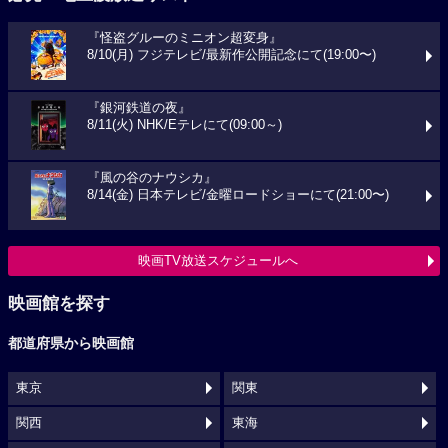
『怪盗グルーのミニオン超変身』
8/10(月) フジテレビ/最新作公開記念にて(19:00〜)
『銀河鉄道の夜』
8/11(火) NHK/Eテレにて(09:00～)
『風の谷のナウシカ』
8/14(金) 日本テレビ/金曜ロードショーにて(21:00〜)
映画TV放送スケジュールへ
映画館を探す
都道府県から映画館
東京
関東
関西
東海