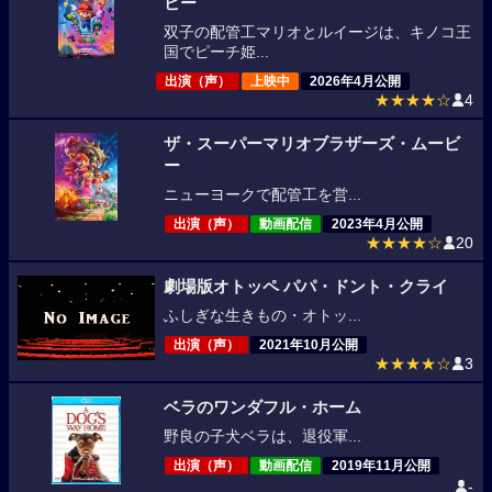
ビー
双子の配管工マリオとルイージは、キノコ王
国でピーチ姫...
出演（声）
上映中
2026年4月公開
★★★★☆
4
ザ・スーパーマリオブラザーズ・ムービ
ー
ニューヨークで配管工を営...
出演（声）
動画配信
2023年4月公開
★★★★☆
20
劇場版オトッペ パパ・ドント・クライ
ふしぎな生きもの・オトッ...
出演（声）
2021年10月公開
★★★★☆
3
ベラのワンダフル・ホーム
野良の子犬ベラは、退役軍...
出演（声）
動画配信
2019年11月公開
-