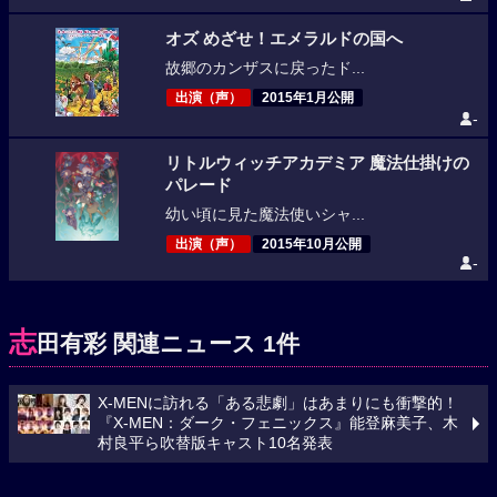
オズ めざせ！エメラルドの国へ
故郷のカンザスに戻ったド...
出演（声）
2015年1月公開
-
リトルウィッチアカデミア 魔法仕掛けの
パレード
幼い頃に見た魔法使いシャ...
出演（声）
2015年10月公開
-
志
田有彩 関連ニュース 1件
X-MENに訪れる「ある悲劇」はあまりにも衝撃的！
『X-MEN：ダーク・フェニックス』能登麻美子、木
村良平ら吹替版キャスト10名発表