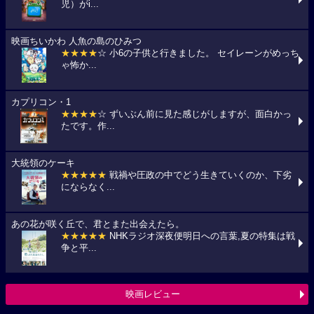
児）がi...
映画ちいかわ 人魚の島のひみつ
★★★★
☆ 小6の子供と行きました。 セイレーンがめっち
ゃ怖か...
カプリコン・1
★★★★
☆ ずいぶん前に見た感じがしますが、面白かっ
たです。作...
大統領のケーキ
★★★★★
戦禍や圧政の中でどう生きていくのか、下劣
にならなく...
あの花が咲く丘で、君とまた出会えたら。
★★★★★
NHKラジオ深夜便明日への言葉,夏の特集は戦
争と平...
映画レビュー