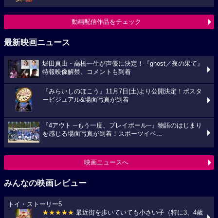
動画配信作品をチェック
最新映画ニュース
堀田真由・高橋一生が声優に決定！『ghost／夜の果て』
特報映像解禁、コメントも到着
『みらいしのほこう』11月7日(土)より公開決定！ポスタ
ービジュアル&場面写真が到着
『4アウト ─もう一度、プレイボール─』物語のはじまり
を感じる場面写真が到着！スポーツイベ...
映画ニュースへ
みんなの映画レビュー
トイ・ストーリー5
★★★★★
最近街を歩いていても小さい子（特に3、4歳