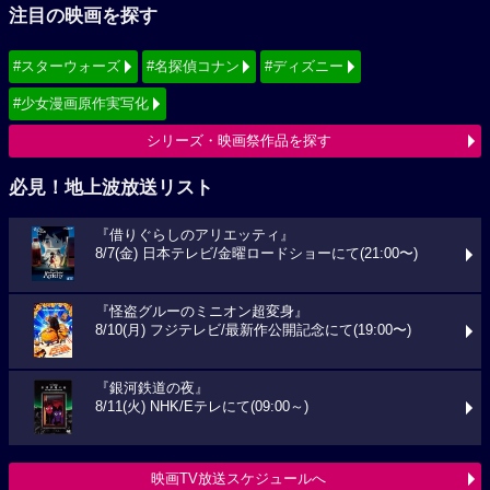
注目の映画を探す
#スターウォーズ
#名探偵コナン
#ディズニー
#少女漫画原作実写化
シリーズ・映画祭作品を探す
必見！地上波放送リスト
『借りぐらしのアリエッティ』
8/7(金) 日本テレビ/金曜ロードショーにて(21:00〜)
『怪盗グルーのミニオン超変身』
8/10(月) フジテレビ/最新作公開記念にて(19:00〜)
『銀河鉄道の夜』
8/11(火) NHK/Eテレにて(09:00～)
映画TV放送スケジュールへ