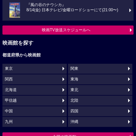
『風の谷のナウシカ』
8/14(金) 日本テレビ/金曜ロードショーにて(21:00〜)
映画TV放送スケジュールへ
映画館を探す
都道府県から映画館
東京
関東
関西
東海
北海道
東北
甲信越
北陸
中国
四国
九州
沖縄