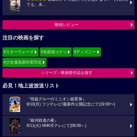
ても、永...
映画レビュー
注目の映画を探す
#スターウォーズ
#名探偵コナン
#ディズニー
#少女漫画原作実写化
シリーズ・映画祭作品を探す
必見！地上波放送リスト
『怪盗グルーのミニオン超変身』
8/10(月) フジテレビ/最新作公開記念にて(19:00〜)
『銀河鉄道の夜』
8/11(火) NHK/Eテレにて(09:00～)