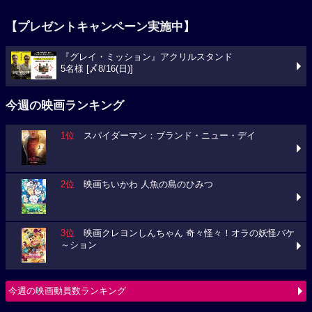
【プレゼントキャンペーン実施中】
『グレイ・ミッション』アクリルスタンド
5名様 [〆8/16(日)]
今週の映画ランキング
1位
スパイダーマン：ブランド・ニュー・デイ
2位
映画ちいかわ 人魚の島のひみつ
3位
映画クレヨンしんちゃん 奇々怪々！オラの妖怪バケ
～ション
今週の映画動員数ランキング