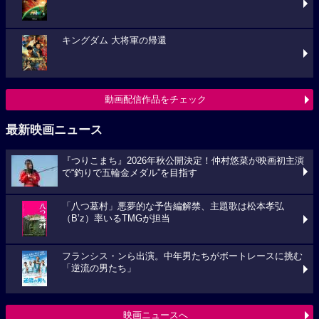
キングダム 大将軍の帰還
動画配信作品をチェック
最新映画ニュース
『つりこまち』2026年秋公開決定！仲村悠菜が映画初主演
で“釣りで五輪金メダル”を目指す
「八つ墓村」悪夢的な予告編解禁、主題歌は松本孝弘
（B’z）率いるTMGが担当
フランシス・ンら出演。中年男たちがボートレースに挑む
「逆流の男たち」
映画ニュースへ