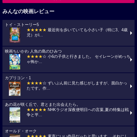
みんなの映画レビュー
トイ・ストーリー5
★★★★★
最近街を歩いていても小さい子（特に3、4歳
児）がi...
映画ちいかわ 人魚の島のひみつ
★★★★
☆ 小6の子供と行きました。 セイレーンがめっち
ゃ怖か...
カプリコン・1
★★★★
☆ ずいぶん前に見た感じがしますが、面白かっ
たです。作...
あの花が咲く丘で、君とまた出会えたら。
★★★★★
NHKラジオ深夜便明日への言葉,夏の特集は戦
争と平...
オールド・オーク
★★★★★
素直にいい作品だったと思います。 それにし