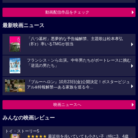
動画配信作品をチェック
最新映画ニュース
「八つ墓村」悪夢的な予告編解禁、主題歌は松本孝弘
（B’z）率いるTMGが担当
フランシス・ンら出演。中年男たちがボートレースに挑む
「逆流の男たち」
『ブルーヘロン』10月23日(金)公開決定！ポスタービジュ
アル&特報解禁―ある家族を巡る今...
映画ニュースへ
みんなの映画レビュー
トイ・ストーリー5
★★★★★
最近街を歩いていても小さい子（特に3、4歳