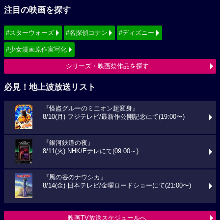
注目の映画を探す
#スターウォーズ
#名探偵コナン
#ディズニー
#少女漫画原作実写化
シリーズ・映画祭作品を探す
必見！地上波放送リスト
『怪盗グルーのミニオン超変身』
8/10(月) フジテレビ/最新作公開記念にて(19:00〜)
『銀河鉄道の夜』
8/11(火) NHK/Eテレにて(09:00～)
『風の谷のナウシカ』
8/14(金) 日本テレビ/金曜ロードショーにて(21:00〜)
映画TV放送スケジュールへ