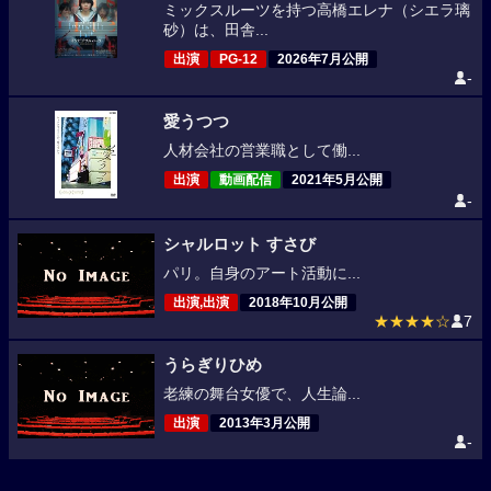
ミックスルーツを持つ高橋エレナ（シエラ璃
砂）は、田舎...
出演
PG-12
2026年7月公開
-
愛うつつ
人材会社の営業職として働...
出演
動画配信
2021年5月公開
-
シャルロット すさび
パリ。自身のアート活動に...
出演,出演
2018年10月公開
★★★★☆
7
うらぎりひめ
老練の舞台女優で、人生論...
出演
2013年3月公開
-