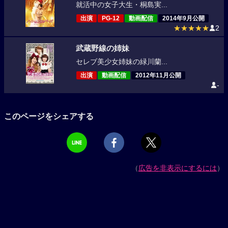
就活中の女子大生・桐島実...
出演
PG-12
動画配信
2014年9月公開
★★★★★
2
武蔵野線の姉妹
セレブ美少女姉妹の緑川蘭...
出演
動画配信
2012年11月公開
-
このページをシェアする
（
広告を非表示にするには
）