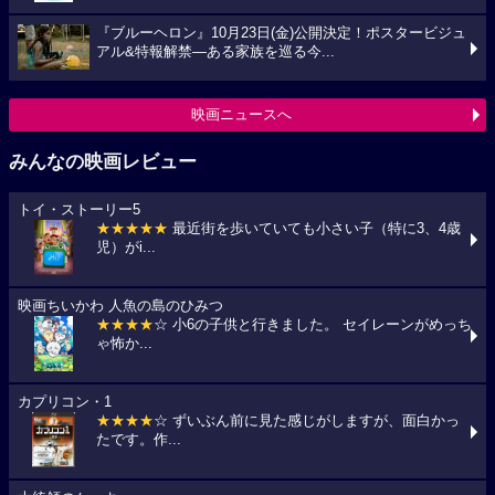
『ブルーヘロン』10月23日(金)公開決定！ポスタービジュ
アル&特報解禁―ある家族を巡る今...
映画ニュースへ
みんなの映画レビュー
トイ・ストーリー5
★★★★★
最近街を歩いていても小さい子（特に3、4歳
児）がi...
映画ちいかわ 人魚の島のひみつ
★★★★
☆ 小6の子供と行きました。 セイレーンがめっち
ゃ怖か...
カプリコン・1
★★★★
☆ ずいぶん前に見た感じがしますが、面白かっ
たです。作...