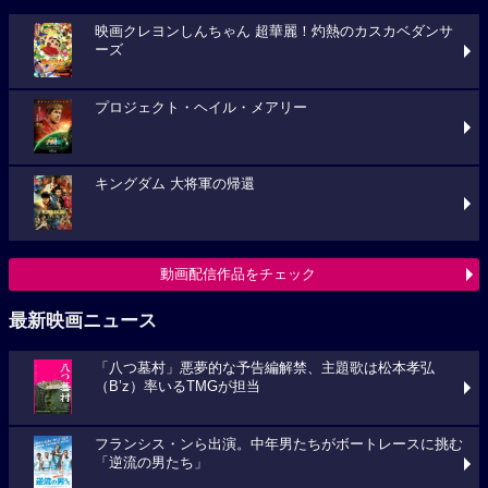
映画クレヨンしんちゃん 超華麗！灼熱のカスカベダンサ
ーズ
プロジェクト・ヘイル・メアリー
キングダム 大将軍の帰還
動画配信作品をチェック
最新映画ニュース
「八つ墓村」悪夢的な予告編解禁、主題歌は松本孝弘
（B’z）率いるTMGが担当
フランシス・ンら出演。中年男たちがボートレースに挑む
「逆流の男たち」