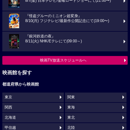
8/7(金) 日本テレビ/金曜ロードショーにて(21:00〜)
『怪盗グルーのミニオン超変身』
8/10(月) フジテレビ/最新作公開記念にて(19:00〜)
『銀河鉄道の夜』
8/11(火) NHK/Eテレにて(09:00～)
映画TV放送スケジュールへ
映画館を探す
都道府県から映画館
東京
関東
関西
東海
北海道
東北
甲信越
北陸