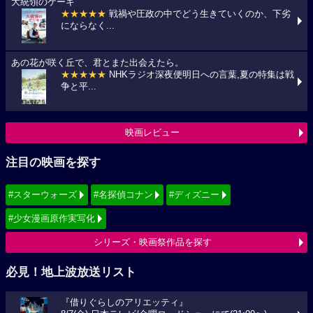
大統領のケーキ
★★★★★
戦禍や圧政の中でどう生きていくのか、下劣
にならなく...
あの花が咲く丘で、君とまた出会えたら。
★★★★★
NHKラジオ深夜便明日への言葉,夏の特集は戦
争と平...
映画レビュー
注目の映画を探す
#スターウォーズ
#名探偵コナン
#ディズニー
#少女漫画原作実写化
シリーズ・映画祭作品を探す
必見！地上波放送リスト
『借りぐらしのアリエッティ』