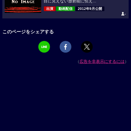
目に見えない放射能に怯え...
出演
動画配信
2012年9月公開
-
このページをシェアする
（
広告を非表示にするには
）