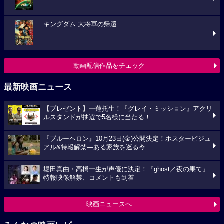
キングダム 大将軍の帰還
動画配信作品をチェック
最新映画ニュース
【プレゼント】一蓮托生！『グレイ・ミッション』アクリ
ルスタンドが抽選で5名様に当たる！
『ブルーヘロン』10月23日(金)公開決定！ポスタービジュ
アル&特報解禁―ある家族を巡る今...
堀田真由・高橋一生が声優に決定！『ghost／夜の果て』
特報映像解禁、コメントも到着
映画ニュースへ