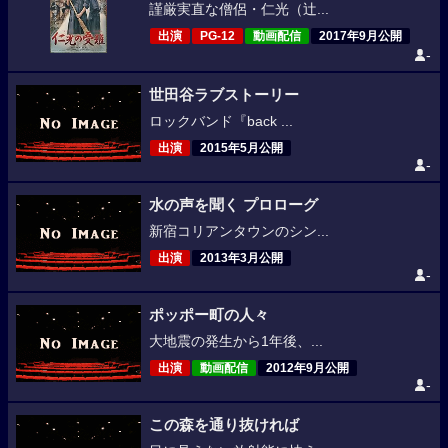
謹厳実直な僧侶・仁光（辻...
出演
PG-12
動画配信
2017年9月公開
-
世田谷ラブストーリー
ロックバンド『back ...
出演
2015年5月公開
-
水の声を聞く プロローグ
新宿コリアンタウンのシン...
出演
2013年3月公開
-
ポッポー町の人々
大地震の発生から1年後、...
出演
動画配信
2012年9月公開
-
この森を通り抜ければ