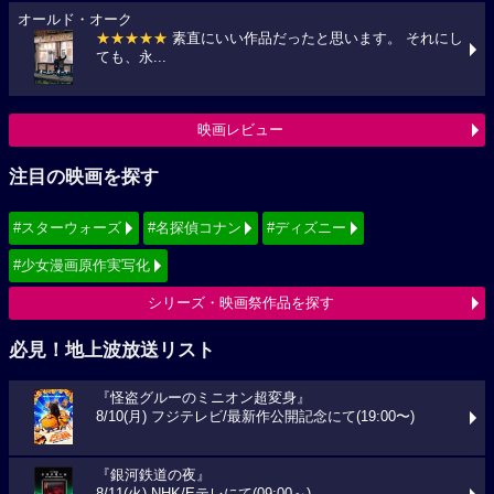
オールド・オーク
★★★★★
素直にいい作品だったと思います。 それにし
ても、永...
映画レビュー
注目の映画を探す
#スターウォーズ
#名探偵コナン
#ディズニー
#少女漫画原作実写化
シリーズ・映画祭作品を探す
必見！地上波放送リスト
『怪盗グルーのミニオン超変身』
8/10(月) フジテレビ/最新作公開記念にて(19:00〜)
『銀河鉄道の夜』