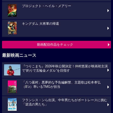
プロジェクト・ヘイル・メアリー
キングダム 大将軍の帰還
動画配信作品をチェック
最新映画ニュース
『つりこまち』2026年秋公開決定！仲村悠菜が映画初主演
で“釣りで五輪金メダル”を目指す
「八つ墓村」悪夢的な予告編解禁、主題歌は松本孝弘
（B’z）率いるTMGが担当
フランシス・ンら出演。中年男たちがボートレースに挑む
「逆流の男たち」