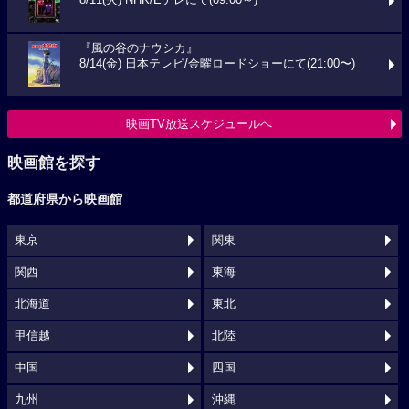
8/11(火) NHK/Eテレにて(09:00～)
『風の谷のナウシカ』
8/14(金) 日本テレビ/金曜ロードショーにて(21:00〜)
映画TV放送スケジュールへ
映画館を探す
都道府県から映画館
東京
関東
関西
東海
北海道
東北
甲信越
北陸
中国
四国
九州
沖縄