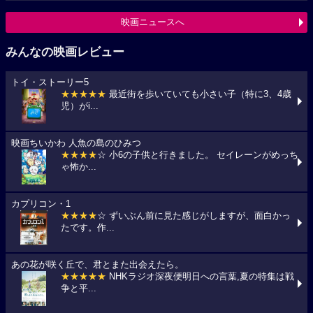
映画ニュースへ
みんなの映画レビュー
トイ・ストーリー5
★★★★★
最近街を歩いていても小さい子（特に3、4歳
児）がi...
映画ちいかわ 人魚の島のひみつ
★★★★
☆ 小6の子供と行きました。 セイレーンがめっち
ゃ怖か...
カプリコン・1
★★★★
☆ ずいぶん前に見た感じがしますが、面白かっ
たです。作...
あの花が咲く丘で、君とまた出会えたら。
★★★★★
NHKラジオ深夜便明日への言葉,夏の特集は戦
争と平...