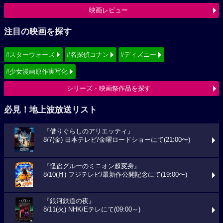
映画レビュー
注目の映画を探す
#スターウォーズ
#名探偵コナン
#ディズニー
#少女漫画原作実写化
シリーズ・映画祭作品を探す
必見！地上波放送リスト
『借りぐらしのアリエッティ』
8/7(金) 日本テレビ/金曜ロードショーにて(21:00〜)
『怪盗グルーのミニオン超変身』
8/10(月) フジテレビ/最新作公開記念にて(19:00〜)
『銀河鉄道の夜』
8/11(火) NHK/Eテレにて(09:00～)