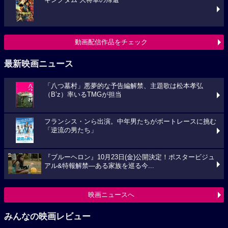
キングダム 大将軍の帰還
動画配信作品をチェック
最新映画ニュース
「八つ墓村」悪夢的な予告編解禁、主題歌は松本孝弘
（B’z）率いるTMGが担当
フランシス・ンら出演。中年男たちがボートレースに挑む
「逆流の男たち」
『ブルーヘロン』10月23日(金)公開決定！ポスタービジュ
アル&特報解禁―ある家族を巡る今...
映画ニュースへ
みんなの映画レビュー