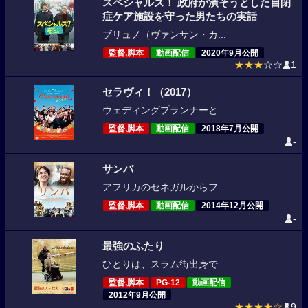
スペシャルズ！ 政府が潰そうとした自閉
症ケア施設を守った男たちの実話
ブリュノ（ヴァンサン・カ...
監督,脚本
動画配信
2020年9月公開
★★★
☆☆
1
セラヴィ！（2017）
ウェディングプランナーと...
監督,脚本
動画配信
2018年7月公開
-
サンバ
アフリカのセネガルからフ...
監督,脚本
動画配信
2014年12月公開
-
最強のふたり
ひとりは、スラム街出身で...
監督,脚本
PG-12
動画配信
2012年9月公開
★★★★☆
9