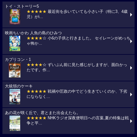
トイ・ストーリー5
★★★★★
最近街を歩いていても小さい子（特に3、4歳
児）がi...
映画ちいかわ 人魚の島のひみつ
★★★★
☆ 小6の子供と行きました。 セイレーンがめっち
ゃ怖か...
カプリコン・1
★★★★
☆ ずいぶん前に見た感じがしますが、面白かっ
たです。作...
大統領のケーキ
★★★★★
戦禍や圧政の中でどう生きていくのか、下劣
にならなく...
あの花が咲く丘で、君とまた出会えたら。
★★★★★
NHKラジオ深夜便明日への言葉,夏の特集は戦
争と平...