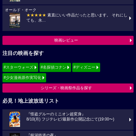
オールド・オーク
★★★★★
素直にいい作品だったと思います。 それにし
ても、永...
映画レビュー
注目の映画を探す
#スターウォーズ
#名探偵コナン
#ディズニー
#少女漫画原作実写化
シリーズ・映画祭作品を探す
必見！地上波放送リスト
『怪盗グルーのミニオン超変身』
8/10(月) フジテレビ/最新作公開記念にて(19:00〜)
『銀河鉄道の夜』