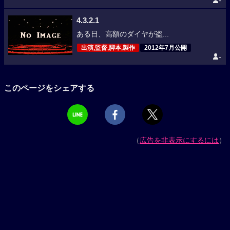
-
4.3.2.1
ある日、高額のダイヤが盗...
出演,監督,脚本,製作
2012年7月公開
-
このページをシェアする
（
広告を非表示にするには
）