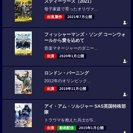
スティーラーズ（2021）
母子家庭で育ったオリヴァ...
出演,製作
2021年7月公開
-
フィッシャーマンズ・ソング コーンウォ
ールから愛を込めて
音楽マネージャーのダニー...
出演
2020年1月公開
-
ロンドン・バーニング
2012年のオリンピック...
出演
2019年11月公開
-
アイ・アム・ソルジャー SAS英国特殊部
隊
トラウマを抱えた兵士がS...
出演
動画配信
2015年1月公開