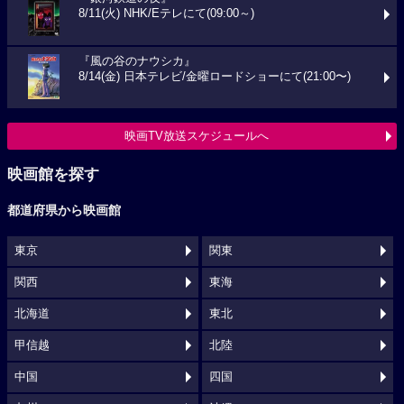
8/11(火) NHK/Eテレにて(09:00～)
『風の谷のナウシカ』
8/14(金) 日本テレビ/金曜ロードショーにて(21:00〜)
映画TV放送スケジュールへ
映画館を探す
都道府県から映画館
東京
関東
関西
東海
北海道
東北
甲信越
北陸
中国
四国