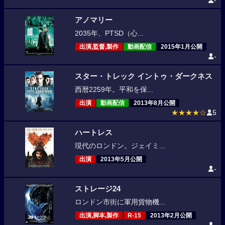
-
アノマリー
2035年、PTSD（心...
出演,監督,製作
動画配信
2015年1月公開
-
スター・トレック イントゥ・ダークネス
西暦2259年。平和を保...
出演
動画配信
2013年8月公開
★★★★☆
5
ハートレス
現代のロンドン。ジェイミ...
出演
2013年5月公開
-
ストレージ24
ロンドン市街に軍用貨物機...
出演,脚本,製作
R-15
2013年2月公開