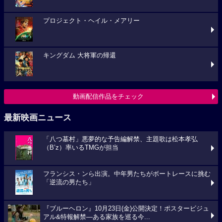
プロジェクト・ヘイル・メアリー
キングダム 大将軍の帰還
動画配信作品をチェック
最新映画ニュース
「八つ墓村」悪夢的な予告編解禁、主題歌は松本孝弘
（B’z）率いるTMGが担当
フランシス・ンら出演。中年男たちがボートレースに挑む
「逆流の男たち」
『ブルーヘロン』10月23日(金)公開決定！ポスタービジュ
アル&特報解禁―ある家族を巡る今...