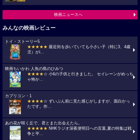
映画ニュースへ
みんなの映画レビュー
トイ・ストーリー5
★★★★★
最近街を歩いていても小さい子（特に3、4歳
児）がi...
映画ちいかわ 人魚の島のひみつ
★★★★
☆ 小6の子供と行きました。 セイレーンがめっち
ゃ怖か...
カプリコン・1
★★★★
☆ ずいぶん前に見た感じがしますが、面白かっ
たです。作...
あの花が咲く丘で、君とまた出会えたら。
★★★★★
NHKラジオ深夜便明日への言葉,夏の特集は戦
争と平...