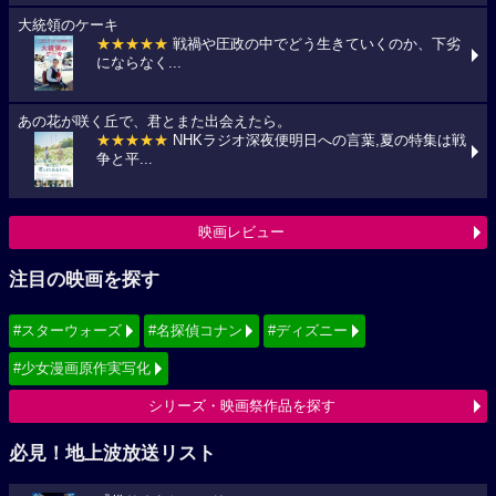
大統領のケーキ
★★★★★
戦禍や圧政の中でどう生きていくのか、下劣
にならなく...
あの花が咲く丘で、君とまた出会えたら。
★★★★★
NHKラジオ深夜便明日への言葉,夏の特集は戦
争と平...
映画レビュー
注目の映画を探す
#スターウォーズ
#名探偵コナン
#ディズニー
#少女漫画原作実写化
シリーズ・映画祭作品を探す
必見！地上波放送リスト