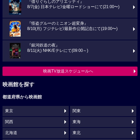
『借りぐらしのアリエッティ』
8/7(金) 日本テレビ/金曜ロードショーにて(21:00〜)
『怪盗グルーのミニオン超変身』
8/10(月) フジテレビ/最新作公開記念にて(19:00〜)
『銀河鉄道の夜』
8/11(火) NHK/Eテレにて(09:00～)
映画TV放送スケジュールへ
映画館を探す
都道府県から映画館
東京
関東
関西
東海
北海道
東北