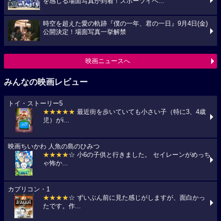
を感じる場面写真が到着！スポーツイベ...
時空を超えた愛の軌跡『僕の一年、君の一日』9月4日(金)
公開決定！場面写真一挙解禁
映画ニュースへ
みんなの映画レビュー
トイ・ストーリー5
★★★★★
最近街を歩いていても小さい子（特に3、4歳
児）がi...
映画ちいかわ 人魚の島のひみつ
★★★★
☆ 小6の子供と行きました。 セイレーンがめっち
ゃ怖か...
カプリコン・1
★★★★
☆ ずいぶん前に見た感じがしますが、面白かっ
たです。作...