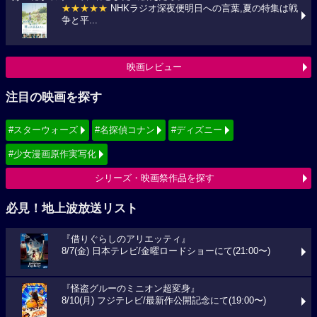
★★★★★
NHKラジオ深夜便明日への言葉,夏の特集は戦
争と平...
映画レビュー
注目の映画を探す
#スターウォーズ
#名探偵コナン
#ディズニー
#少女漫画原作実写化
シリーズ・映画祭作品を探す
必見！地上波放送リスト
『借りぐらしのアリエッティ』
8/7(金) 日本テレビ/金曜ロードショーにて(21:00〜)
『怪盗グルーのミニオン超変身』
8/10(月) フジテレビ/最新作公開記念にて(19:00〜)