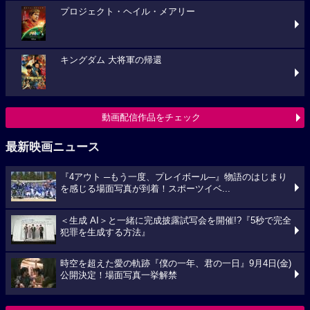
プロジェクト・ヘイル・メアリー
キングダム 大将軍の帰還
動画配信作品をチェック
最新映画ニュース
『4アウト ─もう一度、プレイボール─』物語のはじまり
を感じる場面写真が到着！スポーツイベ...
＜生成 AI＞と一緒に完成披露試写会を開催!?『5秒で完全
犯罪を生成する方法』
時空を超えた愛の軌跡『僕の一年、君の一日』9月4日(金)
公開決定！場面写真一挙解禁