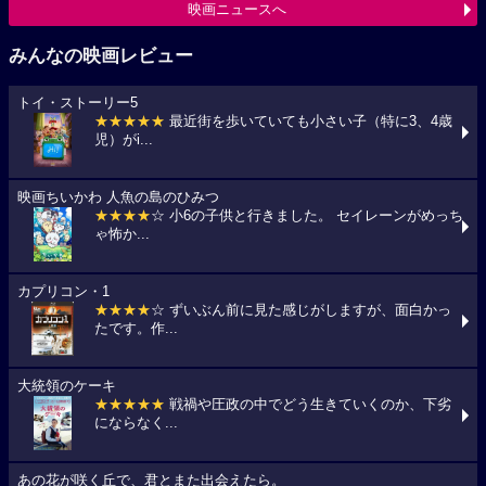
映画ニュースへ
みんなの映画レビュー
トイ・ストーリー5
★★★★★
最近街を歩いていても小さい子（特に3、4歳
児）がi...
映画ちいかわ 人魚の島のひみつ
★★★★
☆ 小6の子供と行きました。 セイレーンがめっち
ゃ怖か...
カプリコン・1
★★★★
☆ ずいぶん前に見た感じがしますが、面白かっ
たです。作...
大統領のケーキ
★★★★★
戦禍や圧政の中でどう生きていくのか、下劣
にならなく...
あの花が咲く丘で、君とまた出会えたら。