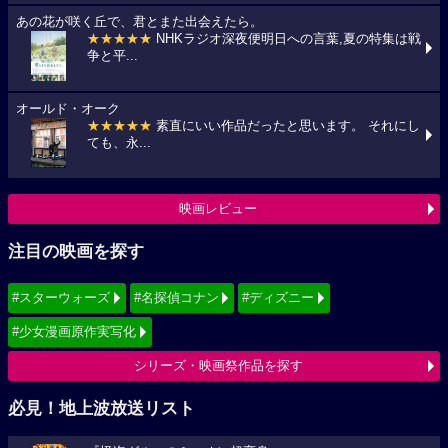
あの花が咲く丘で、君とまた出会えたら。
★★★★★
NHKラジオ深夜便明日への言葉,夏の特集は戦
争と平...
オールド・オーク
★★★★★
素直にいい作品だったと思います。 それにし
ても、永...
映画レビュー
注目の映画を探す
#スターウォーズ
#名探偵コナン
#ディズニー
#少女漫画原作実写化
シリーズ・映画祭作品を探す
必見！地上波放送リスト