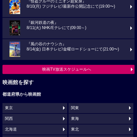
『怪盗グルーのミニオン超変身』
8/10(月) フジテレビ/最新作公開記念にて(19:00〜)
『銀河鉄道の夜』
8/11(火) NHK/Eテレにて(09:00～)
『風の谷のナウシカ』
8/14(金) 日本テレビ/金曜ロードショーにて(21:00〜)
映画TV放送スケジュールへ
映画館を探す
都道府県から映画館
東京
関東
関西
東海
北海道
東北