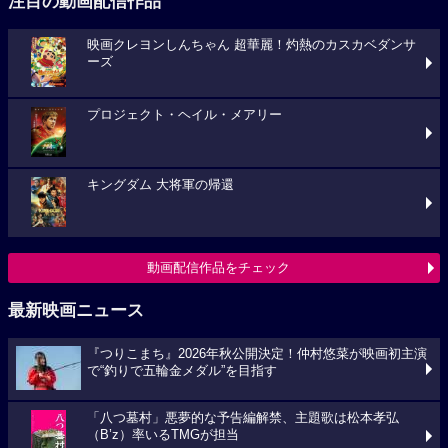
注目の動画配信作品
映画クレヨンしんちゃん 超華麗！灼熱のカスカベダンサ
ーズ
プロジェクト・ヘイル・メアリー
キングダム 大将軍の帰還
動画配信作品をチェック
最新映画ニュース
『つりこまち』2026年秋公開決定！仲村悠菜が映画初主演
で“釣りで五輪金メダル”を目指す
「八つ墓村」悪夢的な予告編解禁、主題歌は松本孝弘
（B’z）率いるTMGが担当