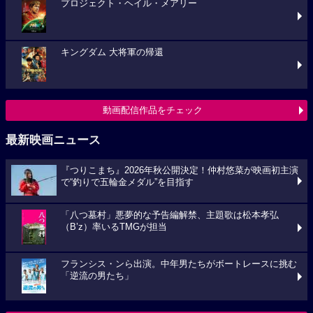
プロジェクト・ヘイル・メアリー
キングダム 大将軍の帰還
動画配信作品をチェック
最新映画ニュース
『つりこまち』2026年秋公開決定！仲村悠菜が映画初主演
で“釣りで五輪金メダル”を目指す
「八つ墓村」悪夢的な予告編解禁、主題歌は松本孝弘
（B’z）率いるTMGが担当
フランシス・ンら出演。中年男たちがボートレースに挑む
「逆流の男たち」