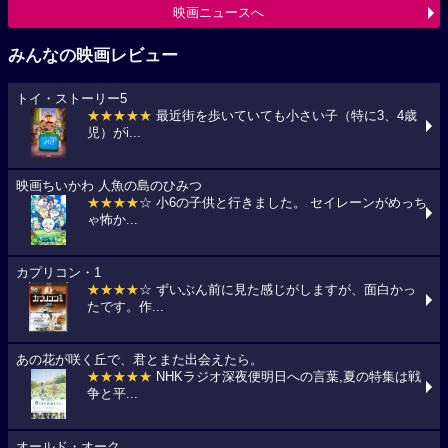
映画ニュースへ
みんなの映画レビュー
トイ・ストーリー5
★★★★★
最近街を歩いていても小さい子（特に3、4歳
児）がi...
映画ちいかわ 人魚の島のひみつ
★★★★
☆ 小6の子供と行きました。 セイレーンがめっち
ゃ怖か...
カプリコン・1
★★★★
☆ ずいぶん前に見た感じがしますが、面白かっ
たです。作...
あの花が咲く丘で、君とまた出会えたら。
★★★★★
NHKラジオ深夜便明日への言葉,夏の特集は戦
争と平...
オールド・オーク