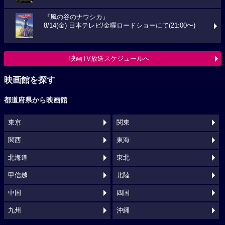
『風の谷のナウシカ』
8/14(金) 日本テレビ/金曜ロードショーにて(21:00〜)
映画TV放送スケジュールへ
映画館を探す
都道府県から映画館
東京
関東
関西
東海
北海道
東北
甲信越
北陸
中国
四国
九州
沖縄