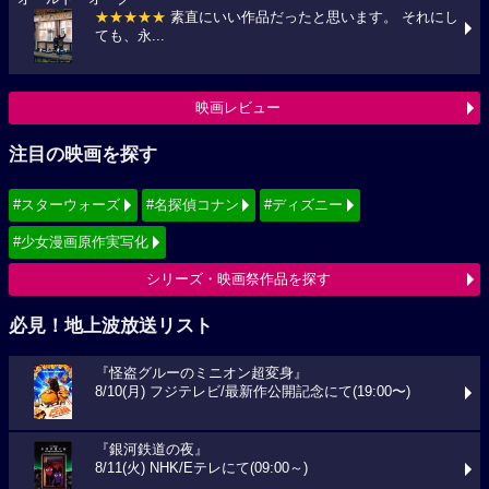
★★★★★
素直にいい作品だったと思います。 それにし
ても、永...
映画レビュー
注目の映画を探す
#スターウォーズ
#名探偵コナン
#ディズニー
#少女漫画原作実写化
シリーズ・映画祭作品を探す
必見！地上波放送リスト
『怪盗グルーのミニオン超変身』
8/10(月) フジテレビ/最新作公開記念にて(19:00〜)
『銀河鉄道の夜』
8/11(火) NHK/Eテレにて(09:00～)