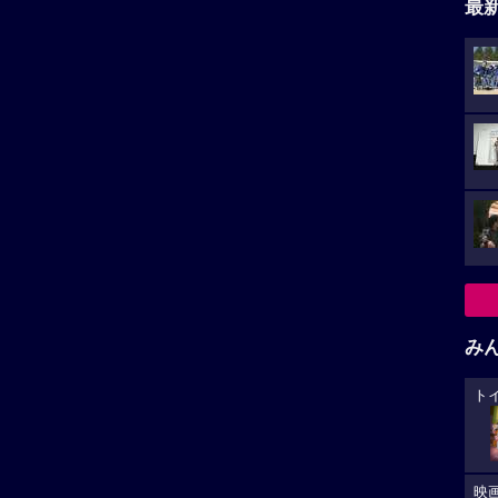
最
み
ト
映