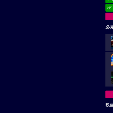
#デ
必
映