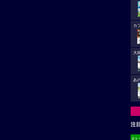
カ
大
あ
注
#ス