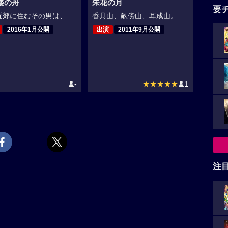
楼の舟
朱花の月
要
郊に住むその男は、...
香具山、畝傍山、耳成山。...
2016年1月公開
出演
2011年9月公開
-
★★★★★
1
注