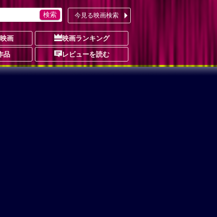
今見る映画検索
の映画
映画ランキング
作品
レビューを読む