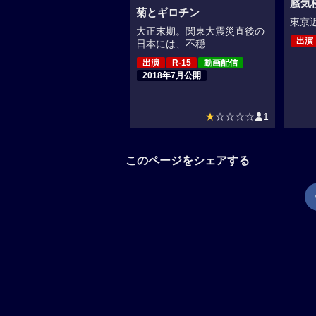
蜃気
菊とギロチン
東京近
大正末期。関東大震災直後の
出演
日本には、不穏...
出演
R-15
動画配信
2018年7月公開
★
☆☆☆☆
1
このページをシェアする