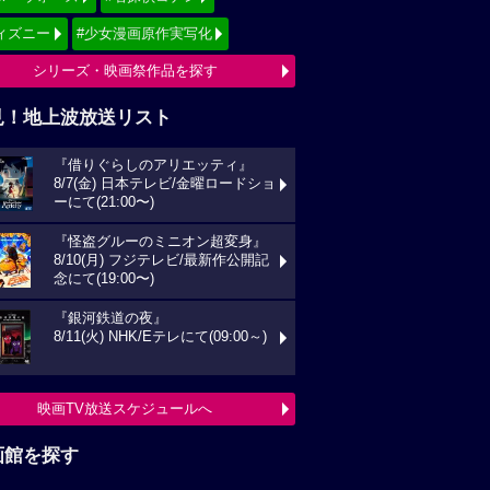
ィズニー
#少女漫画原作実写化
シリーズ・映画祭作品を探す
見！地上波放送リスト
『借りぐらしのアリエッティ』
8/7(金) 日本テレビ/金曜ロードショ
ーにて(21:00〜)
『怪盗グルーのミニオン超変身』
8/10(月) フジテレビ/最新作公開記
念にて(19:00〜)
『銀河鉄道の夜』
8/11(火) NHK/Eテレにて(09:00～)
映画TV放送スケジュールへ
画館を探す