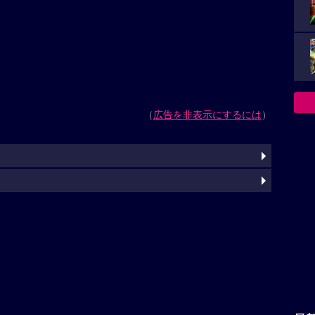
（
広告を非表示にするには
）