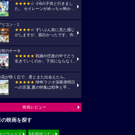
★★★★
☆ 小6の子供と行きまし
た。 セイレーンがめっちゃ怖か...
プリコン・1
★★★★
☆ ずいぶん前に見た感じ
がしますが、面白かったです。作...
統領のケーキ
★★★★★
戦禍や圧政の中でどう
生きていくのか、下劣にならなく...
の花が咲く丘で、君とまた出会えたら。
★★★★★
NHKラジオ深夜便明日
への言葉,夏の特集は戦争と平...
映画レビュー
目の映画を探す
ターウォーズ
#名探偵コナン