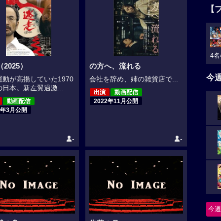
【
4名
2025）
の方へ、流れる
今
運動が高揚していた1970
会社を辞め、姉の雑貨店で...
日本。新左翼過激...
出演
動画配信
動画配信
2022年11月公開
5年3月公開
-
-
今週