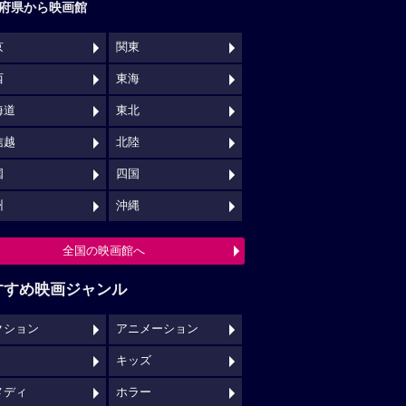
府県から映画館
京
関東
西
東海
海道
東北
信越
北陸
国
四国
州
沖縄
全国の映画館へ
すすめ映画ジャンル
クション
アニメーション
キッズ
メディ
ホラー