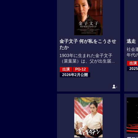
金子文子 何が私をこうさせ
逃走（
たか
社会
年代の
1903年に生まれた金子文子
（菜葉菜）は、父が出生届...
出演
202
出演
PG-12
2026年2月公開
-