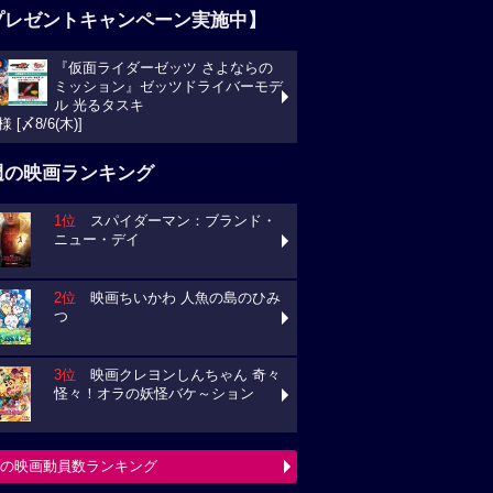
プレゼントキャンペーン実施中】
『仮面ライダーゼッツ さよならの
ミッション』ゼッツドライバーモデ
ル 光るタスキ
様 [〆8/6(木)]
週の映画ランキング
1位
スパイダーマン：ブランド・
ニュー・デイ
2位
映画ちいかわ 人魚の島のひみ
つ
3位
映画クレヨンしんちゃん 奇々
怪々！オラの妖怪バケ～ション
の映画動員数ランキング