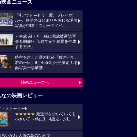
新映画ニュース
『4アウト ─もう一度、プレイボー
ル─』物語のはじまりを感じる場面
写真が到着！スポーツイベ...
＜生成 AI＞と一緒に完成披露試写
会を開催!?『5秒で完全犯罪を生成
する方法』
時空を超えた愛の軌跡『僕の一年、
君の一日』9月4日(金)公開決定！場
面写真一挙解禁
映画ニュースへ
んなの映画レビュー
イ・ストーリー5
★★★★★
最近街を歩いていても
小さい子（特に3、4歳児）がi...
画ちいかわ 人魚の島のひみつ