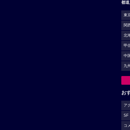
都道
東
関
北
甲
中
九
お
ア
SF
コ