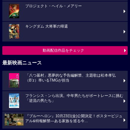
プロジェクト・ヘイル・メアリー
キングダム 大将軍の帰還
動画配信作品をチェック
最新映画ニュース
「八つ墓村」悪夢的な予告編解禁、主題歌は松本孝弘
（B’z）率いるTMGが担当
フランシス・ンら出演。中年男たちがボートレースに挑む
「逆流の男たち」
『ブルーヘロン』10月23日(金)公開決定！ポスタービジュ
アル&特報解禁―ある家族を巡る今...