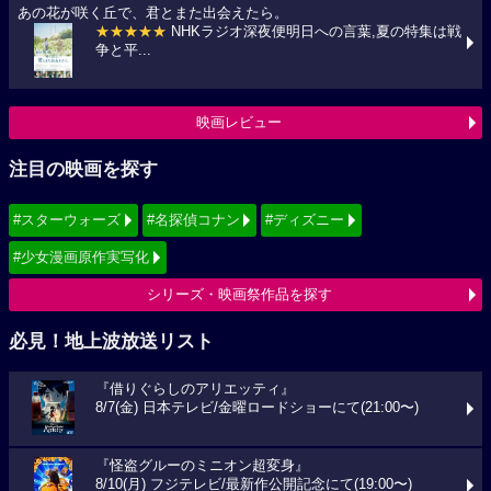
あの花が咲く丘で、君とまた出会えたら。
★★★★★
NHKラジオ深夜便明日への言葉,夏の特集は戦
争と平...
映画レビュー
注目の映画を探す
#スターウォーズ
#名探偵コナン
#ディズニー
#少女漫画原作実写化
シリーズ・映画祭作品を探す
必見！地上波放送リスト
『借りぐらしのアリエッティ』
8/7(金) 日本テレビ/金曜ロードショーにて(21:00〜)
『怪盗グルーのミニオン超変身』
8/10(月) フジテレビ/最新作公開記念にて(19:00〜)