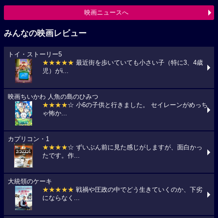
映画ニュースへ
みんなの映画レビュー
トイ・ストーリー5
★★★★★
最近街を歩いていても小さい子（特に3、4歳
児）がi...
映画ちいかわ 人魚の島のひみつ
★★★★
☆ 小6の子供と行きました。 セイレーンがめっち
ゃ怖か...
カプリコン・1
★★★★
☆ ずいぶん前に見た感じがしますが、面白かっ
たです。作...
大統領のケーキ
★★★★★
戦禍や圧政の中でどう生きていくのか、下劣
にならなく...