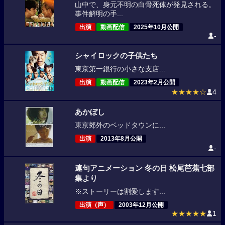
山中で、身元不明の白骨死体が発見される。
事件解明の手...
出演
動画配信
2025年10月公開
-
シャイロックの子供たち
東京第一銀行の小さな支店...
出演
動画配信
2023年2月公開
★★★★☆
4
あかぼし
東京郊外のベッドタウンに...
出演
2013年8月公開
-
連句アニメーション 冬の日 松尾芭蕉七部
集より
※ストーリーは割愛します...
出演（声）
2003年12月公開
★★★★★
1