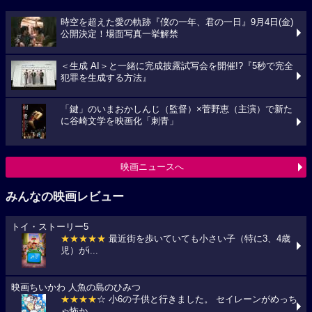
時空を超えた愛の軌跡『僕の一年、君の一日』9月4日(金)
公開決定！場面写真一挙解禁
＜生成 AI＞と一緒に完成披露試写会を開催!?『5秒で完全
犯罪を生成する方法』
「鍵」のいまおかしんじ（監督）×菅野恵（主演）で新た
に谷崎文学を映画化「刺青」
映画ニュースへ
みんなの映画レビュー
トイ・ストーリー5
★★★★★
最近街を歩いていても小さい子（特に3、4歳
児）がi...
映画ちいかわ 人魚の島のひみつ
★★★★
☆ 小6の子供と行きました。 セイレーンがめっち
ゃ怖か...