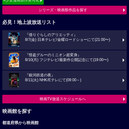
#少女漫画原作実写化
シリーズ・映画祭作品を探す
必見！地上波放送リスト
『借りぐらしのアリエッティ』
8/7(金) 日本テレビ/金曜ロードショーにて(21:00〜)
『怪盗グルーのミニオン超変身』
8/10(月) フジテレビ/最新作公開記念にて(19:00〜)
『銀河鉄道の夜』
8/11(火) NHK/Eテレにて(09:00～)
映画TV放送スケジュールへ
映画館を探す
都道府県から映画館