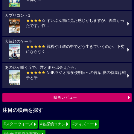
カプリコン・1
★★★★
☆ ずいぶん前に見た感じがしますが、面白かっ
たです。作...
大統領のケーキ
★★★★★
戦禍や圧政の中でどう生きていくのか、下劣
にならなく...
あの花が咲く丘で、君とまた出会えたら。
★★★★★
NHKラジオ深夜便明日への言葉,夏の特集は戦
争と平...
映画レビュー
注目の映画を探す
#スターウォーズ
#名探偵コナン
#ディズニー