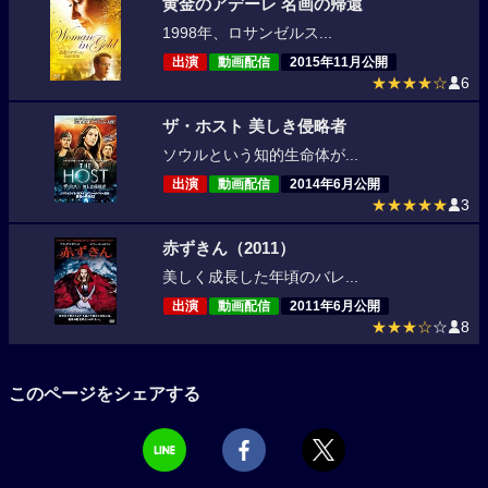
黄金のアデーレ 名画の帰還
1998年、ロサンゼルス...
出演
動画配信
2015年11月公開
★★★★☆
6
ザ・ホスト 美しき侵略者
ソウルという知的生命体が...
出演
動画配信
2014年6月公開
★★★★★
3
赤ずきん（2011）
美しく成長した年頃のバレ...
出演
動画配信
2011年6月公開
★★★☆
☆
8
このページをシェアする