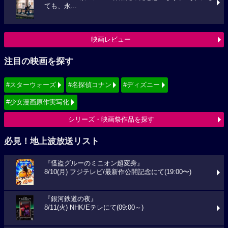
ても、永...
映画レビュー
注目の映画を探す
#スターウォーズ
#名探偵コナン
#ディズニー
#少女漫画原作実写化
シリーズ・映画祭作品を探す
必見！地上波放送リスト
『怪盗グルーのミニオン超変身』
8/10(月) フジテレビ/最新作公開記念にて(19:00〜)
『銀河鉄道の夜』
8/11(火) NHK/Eテレにて(09:00～)