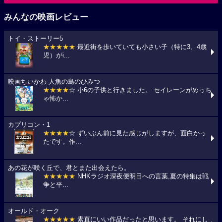
みんなの映画レビュー
トイ・ストーリー5
★★★★★
最近街を歩いていても小さい子（特に3、4歳
児）がi...
映画ちいかわ 人魚の島のひみつ
★★★★
☆ 小6の子供と行きました。 セイレーンがめっち
ゃ怖か...
カプリコン・1
★★★★
☆ ずいぶん前に見た感じがしますが、面白かっ
たです。作...
あの花が咲く丘で、君とまた出会えたら。
★★★★★
NHKラジオ深夜便明日への言葉,夏の特集は戦
争と平...
オールド・オーク
★★★★★
素直にいい作品だったと思います。 それにし