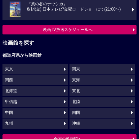
『風の谷のナウシカ』
8/14(金) 日本テレビ/金曜ロードショーにて(21:00〜)
映画TV放送スケジュールへ
映画館を探す
都道府県から映画館
東京
関東
関西
東海
北海道
東北
甲信越
北陸
中国
四国
九州
沖縄
全国の映画館へ