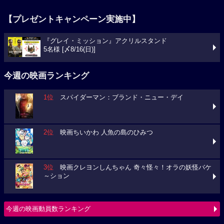
【プレゼントキャンペーン実施中】
『グレイ・ミッション』アクリルスタンド
5名様 [〆8/16(日)]
今週の映画ランキング
1位
スパイダーマン：ブランド・ニュー・デイ
2位
映画ちいかわ 人魚の島のひみつ
3位
映画クレヨンしんちゃん 奇々怪々！オラの妖怪バケ
～ション
今週の映画動員数ランキング