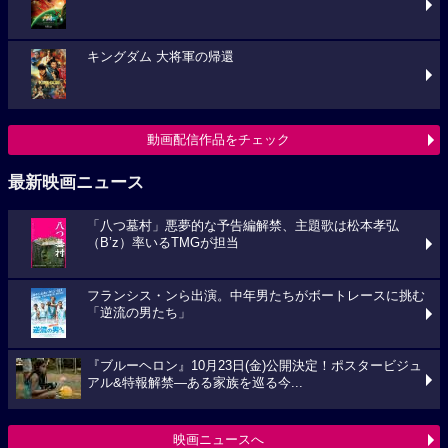
キングダム 大将軍の帰還
動画配信作品をチェック
最新映画ニュース
「八つ墓村」悪夢的な予告編解禁、主題歌は松本孝弘
（B’z）率いるTMGが担当
フランシス・ンら出演。中年男たちがボートレースに挑む
「逆流の男たち」
『ブルーヘロン』10月23日(金)公開決定！ポスタービジュ
アル&特報解禁―ある家族を巡る今...
映画ニュースへ