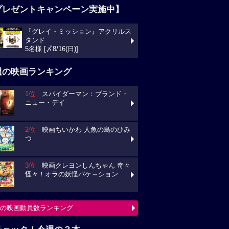
プレゼントキャンペーン実施中】
『グレイ・ミッション』アクリルス
タンド
5名様 [〆8/16(日)]
週の映画ランキング
1位
スパイダーマン：ブランド・
ニュー・デイ
2位
映画ちいかわ 人魚の島のひみ
つ
3位
映画クレヨンしんちゃん 奇々
怪々！オラの妖怪バケ～ション
の映画動員数ランキング