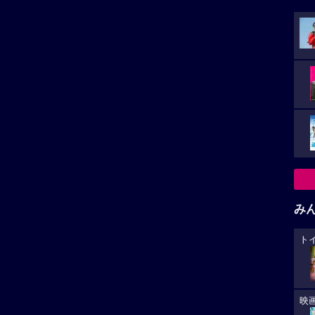
み
ト
映