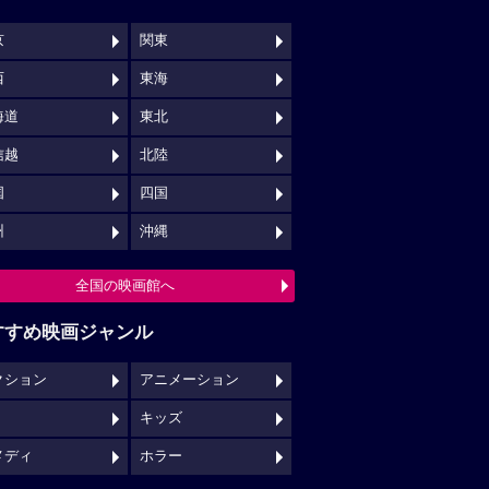
京
関東
西
東海
海道
東北
信越
北陸
国
四国
州
沖縄
全国の映画館へ
すすめ映画ジャンル
クション
アニメーション
キッズ
メディ
ホラー