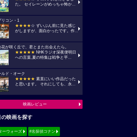
た。 セイレーンがめっちゃ怖か...
プリコン・1
★★★★
☆ ずいぶん前に見た感じ
がしますが、面白かったです。作...
の花が咲く丘で、君とまた出会えたら。
★★★★★
NHKラジオ深夜便明日
への言葉,夏の特集は戦争と平...
ールド・オーク
★★★★★
素直にいい作品だった
と思います。 それにしても、永...
映画レビュー
目の映画を探す
ターウォーズ
#名探偵コナン