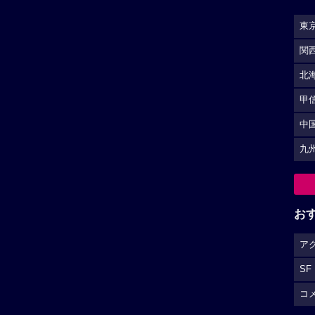
東
関
北
甲
中
九
お
ア
SF
コ