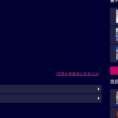
要
（
広告を非表示にするには
）
注