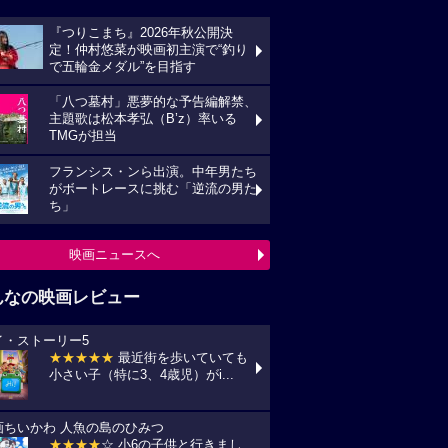
『つりこまち』2026年秋公開決
定！仲村悠菜が映画初主演で“釣り
で五輪金メダル”を目指す
「八つ墓村」悪夢的な予告編解禁、
主題歌は松本孝弘（B’z）率いる
TMGが担当
フランシス・ンら出演。中年男たち
がボートレースに挑む「逆流の男た
ち」
映画ニュースへ
んなの映画レビュー
イ・ストーリー5
★★★★★
最近街を歩いていても
小さい子（特に3、4歳児）がi...
画ちいかわ 人魚の島のひみつ
★★★★
☆ 小6の子供と行きまし