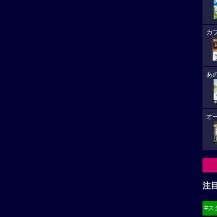
カ
あ
オ
注
#ス