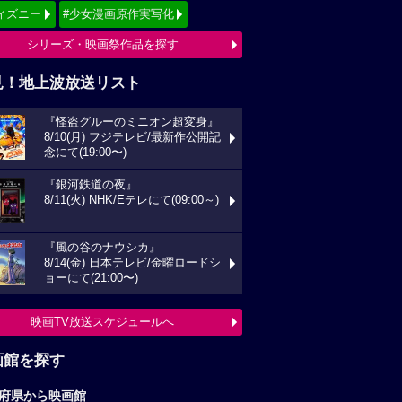
ィズニー
#少女漫画原作実写化
シリーズ・映画祭作品を探す
見！地上波放送リスト
『怪盗グルーのミニオン超変身』
8/10(月) フジテレビ/最新作公開記
念にて(19:00〜)
『銀河鉄道の夜』
8/11(火) NHK/Eテレにて(09:00～)
『風の谷のナウシカ』
8/14(金) 日本テレビ/金曜ロードシ
ョーにて(21:00〜)
映画TV放送スケジュールへ
画館を探す
府県から映画館