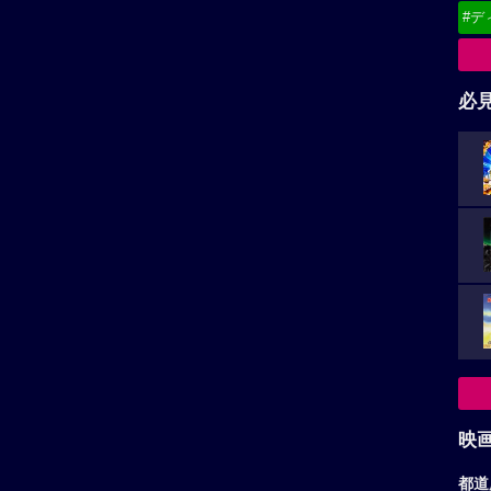
#デ
必
映
都道