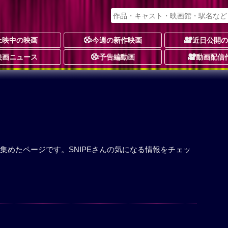
上映中の映画
今週の新作映画
近日公開
映画ニュース
予告編動画
動画配信
を集めたページです。SNIPEさんの気になる情報をチェッ