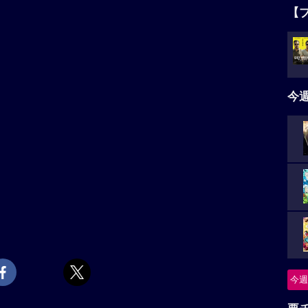
【
今
今週