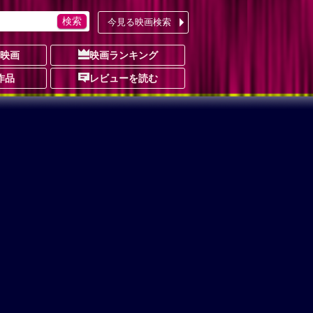
今見る映画検索
の映画
映画ランキング
作品
レビューを読む