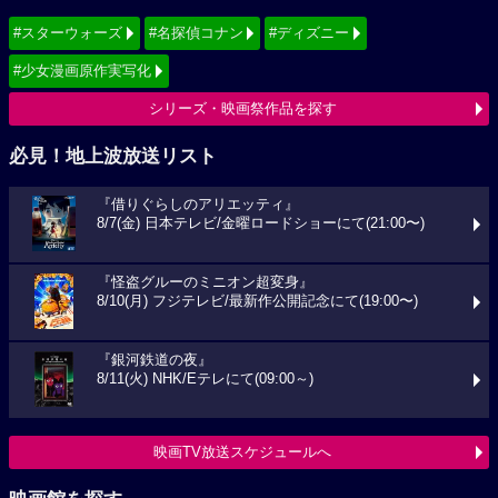
#スターウォーズ
#名探偵コナン
#ディズニー
#少女漫画原作実写化
シリーズ・映画祭作品を探す
必見！地上波放送リスト
『借りぐらしのアリエッティ』
8/7(金) 日本テレビ/金曜ロードショーにて(21:00〜)
『怪盗グルーのミニオン超変身』
8/10(月) フジテレビ/最新作公開記念にて(19:00〜)
『銀河鉄道の夜』
8/11(火) NHK/Eテレにて(09:00～)
映画TV放送スケジュールへ