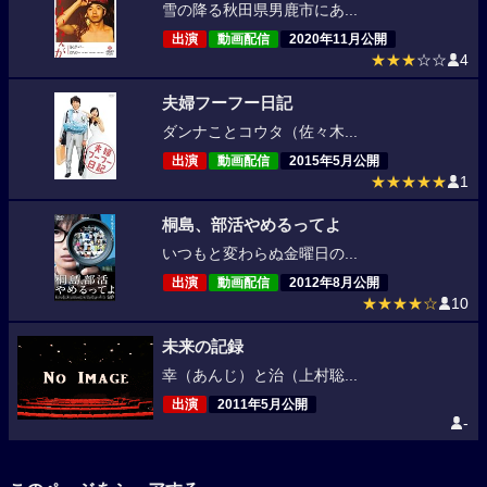
雪の降る秋田県男鹿市にあ...
出演
動画配信
2020年11月公開
★★★
☆☆
4
夫婦フーフー日記
ダンナことコウタ（佐々木...
出演
動画配信
2015年5月公開
★★★★★
1
桐島、部活やめるってよ
いつもと変わらぬ金曜日の...
出演
動画配信
2012年8月公開
★★★★☆
10
未来の記録
幸（あんじ）と治（上村聡...
出演
2011年5月公開
-