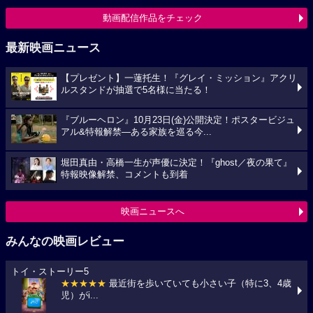
動画配信作品をチェック
最新映画ニュース
【プレゼント】一蓮托生！『グレイ・ミッション』アクリ
ルスタンドが抽選で5名様に当たる！
『ブルーヘロン』10月23日(金)公開決定！ポスタービジュ
アル&特報解禁―ある家族を巡る今...
堀田真由・高橋一生が声優に決定！『ghost／夜の果て』
特報映像解禁、コメントも到着
映画ニュースへ
みんなの映画レビュー
トイ・ストーリー5
★★★★★
最近街を歩いていても小さい子（特に3、4歳
児）がi...