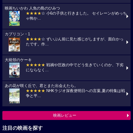
映画ちいかわ 人魚の島のひみつ
★★★★
☆ 小6の子供と行きました。 セイレーンがめっち
ゃ怖か...
カプリコン・1
★★★★
☆ ずいぶん前に見た感じがしますが、面白かっ
たです。作...
大統領のケーキ
★★★★★
戦禍や圧政の中でどう生きていくのか、下劣
にならなく...
あの花が咲く丘で、君とまた出会えたら。
★★★★★
NHKラジオ深夜便明日への言葉,夏の特集は戦
争と平...
映画レビュー
注目の映画を探す