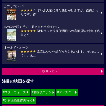
カプリコン・1
★★★★
☆ ずいぶん前に見た感じがしますが、面白かっ
たです。作...
あの花が咲く丘で、君とまた出会えたら。
★★★★★
NHKラジオ深夜便明日への言葉,夏の特集は戦
争と平...
オールド・オーク
★★★★★
素直にいい作品だったと思います。 それにし
ても、永...
映画レビュー
注目の映画を探す
#スターウォーズ
#名探偵コナン
#ディズニー
#少女漫画原作実写化