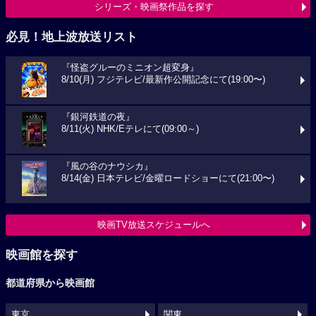
シリーズ・映画祭作品を探す
必見！地上波放送リスト
『怪盗グルーのミニオン超変身』
8/10(月) フジテレビ/最新作公開記念にて(19:00〜)
『銀河鉄道の夜』
8/11(火) NHK/Eテレにて(09:00～)
『風の谷のナウシカ』
8/14(金) 日本テレビ/金曜ロードショーにて(21:00〜)
映画TV放送スケジュールへ
映画館を探す
都道府県から映画館
東京
関東