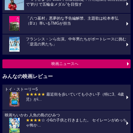
で“釣りで五輪金メダル”を目指す
「八つ墓村」悪夢的な予告編解禁、主題歌は松本孝弘
（B’z）率いるTMGが担当
フランシス・ンら出演。中年男たちがボートレースに挑む
「逆流の男たち」
映画ニュースへ
みんなの映画レビュー
トイ・ストーリー5
★★★★★
最近街を歩いていても小さい子（特に3、4歳
児）がi...
映画ちいかわ 人魚の島のひみつ
★★★★
☆ 小6の子供と行きました。 セイレーンがめっち
ゃ怖か...