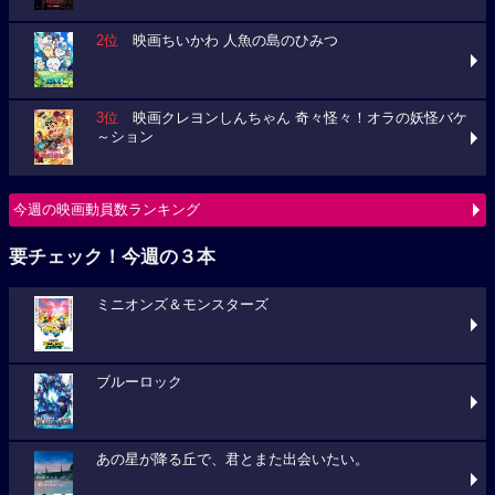
2位
映画ちいかわ 人魚の島のひみつ
3位
映画クレヨンしんちゃん 奇々怪々！オラの妖怪バケ
～ション
今週の映画動員数ランキング
要チェック！今週の３本
ミニオンズ＆モンスターズ
ブルーロック
あの星が降る丘で、君とまた出会いたい。