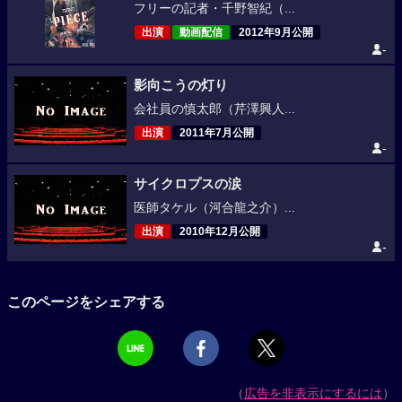
フリーの記者・千野智紀（...
出演
動画配信
2012年9月公開
-
影向こうの灯り
会社員の慎太郎（芹澤興人...
出演
2011年7月公開
-
サイクロプスの涙
医師タケル（河合龍之介）...
出演
2010年12月公開
-
このページをシェアする
（
広告を非表示にするには
）