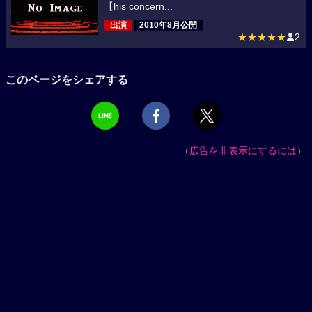
【his concern...
出演
2010年8月公開
★★★★★
2
このページをシェアする
（
広告を非表示にするには
）