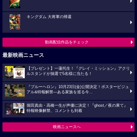
キングダム 大将軍の帰還
動画配信作品をチェック
最新映画ニュース
【プレゼント】一蓮托生！『グレイ・ミッション』アクリ
ルスタンドが抽選で5名様に当たる！
『ブルーヘロン』10月23日(金)公開決定！ポスタービジュ
アル&特報解禁―ある家族を巡る今...
堀田真由・高橋一生が声優に決定！『ghost／夜の果て』
特報映像解禁、コメントも到着
映画ニュースへ