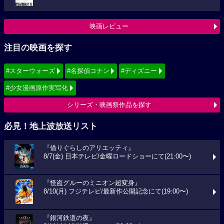
映画レビュー
注目の映画を探す
#スターウォーズ
#名探偵コナン
#ディズニー
#少女漫画原作実写化
シリーズ・映画祭作品を探す
必見！地上波放送リスト
『借りぐらしのアリエッティ』
8/7(金) 日本テレビ/金曜ロードショーにて(21:00〜)
『怪盗グルーのミニオン超変身』
8/10(月) フジテレビ/最新作公開記念にて(19:00〜)
『銀河鉄道の夜』