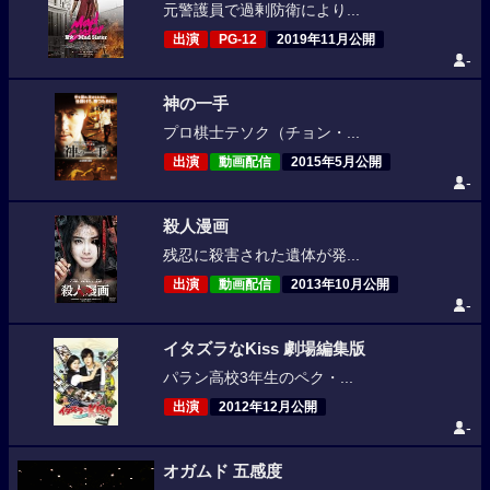
元警護員で過剰防衛により...
出演
PG-12
2019年11月公開
-
神の一手
プロ棋士テソク（チョン・...
出演
動画配信
2015年5月公開
-
殺人漫画
残忍に殺害された遺体が発...
出演
動画配信
2013年10月公開
-
イタズラなKiss 劇場編集版
パラン高校3年生のペク・...
出演
2012年12月公開
-
オガムド 五感度