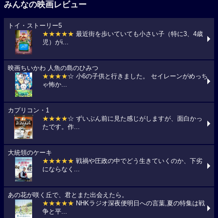
みんなの映画レビュー
トイ・ストーリー5
★★★★★
最近街を歩いていても小さい子（特に3、4歳
児）がi...
映画ちいかわ 人魚の島のひみつ
★★★★
☆ 小6の子供と行きました。 セイレーンがめっち
ゃ怖か...
カプリコン・1
★★★★
☆ ずいぶん前に見た感じがしますが、面白かっ
たです。作...
大統領のケーキ
★★★★★
戦禍や圧政の中でどう生きていくのか、下劣
にならなく...
あの花が咲く丘で、君とまた出会えたら。
★★★★★
NHKラジオ深夜便明日への言葉,夏の特集は戦
争と平...