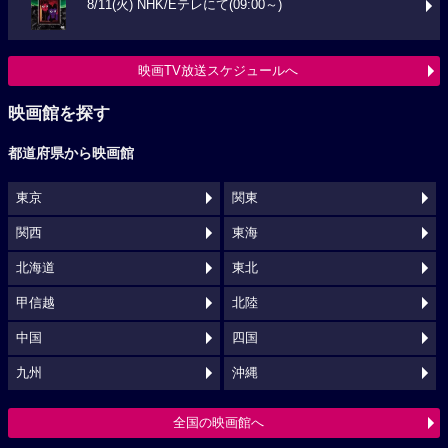
8/11(火) NHK/Eテレにて(09:00～)
映画TV放送スケジュールへ
映画館を探す
都道府県から映画館
東京
関東
関西
東海
北海道
東北
甲信越
北陸
中国
四国
九州
沖縄
全国の映画館へ