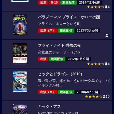
出演
R-15
動画配信
2014年2月公開
★★★★
☆
4
パラノーマン ブライス・ホローの謎
ブライス・ホローという町...
出演（声）
動画配信
2013年3月公開
-
フライトナイト 恐怖の夜
高校生のチャーリー（アン...
出演
動画配信
2012年1月公開
★★★★
☆
4
ヒックとドラゴン（2010）
遠い遠い昔。海の向こうのバーク島では、バ
イキングが村...
出演（声）
動画配信
2010年8月公開
★★★★☆
10
キック・アス
NYに住むデイヴ（アーロ...