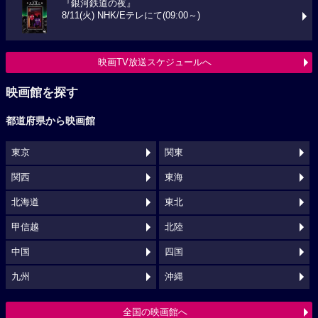
『銀河鉄道の夜』
8/11(火) NHK/Eテレにて(09:00～)
映画TV放送スケジュールへ
映画館を探す
都道府県から映画館
東京
関東
関西
東海
北海道
東北
甲信越
北陸
中国
四国
九州
沖縄
全国の映画館へ