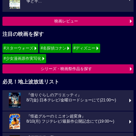
争と平...
映画レビュー
注目の映画を探す
#スターウォーズ
#名探偵コナン
#ディズニー
#少女漫画原作実写化
シリーズ・映画祭作品を探す
必見！地上波放送リスト
『借りぐらしのアリエッティ』
8/7(金) 日本テレビ/金曜ロードショーにて(21:00〜)
『怪盗グルーのミニオン超変身』
8/10(月) フジテレビ/最新作公開記念にて(19:00〜)