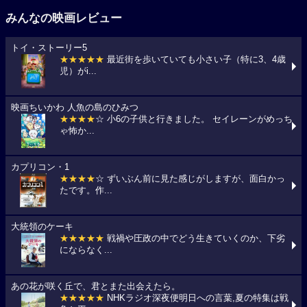
みんなの映画レビュー
トイ・ストーリー5
★★★★★
最近街を歩いていても小さい子（特に3、4歳
児）がi...
映画ちいかわ 人魚の島のひみつ
★★★★
☆ 小6の子供と行きました。 セイレーンがめっち
ゃ怖か...
カプリコン・1
★★★★
☆ ずいぶん前に見た感じがしますが、面白かっ
たです。作...
大統領のケーキ
★★★★★
戦禍や圧政の中でどう生きていくのか、下劣
にならなく...
あの花が咲く丘で、君とまた出会えたら。
★★★★★
NHKラジオ深夜便明日への言葉,夏の特集は戦