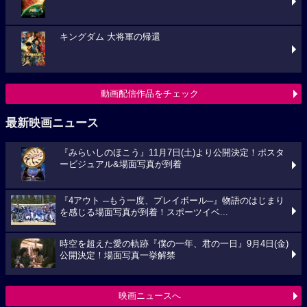
キングダム 大将軍の帰還
動画配信作品をチェック
最新映画ニュース
『みらいしのほこう』11月7日(土)より公開決定！ポスタ
ービジュアル&場面写真が到着
『4アウト ─もう一度、プレイボール─』物語のはじまり
を感じる場面写真が到着！スポーツイベ...
時空を超えた愛の軌跡『僕の一年、君の一日』9月4日(金)
公開決定！場面写真一挙解禁
映画ニュースへ