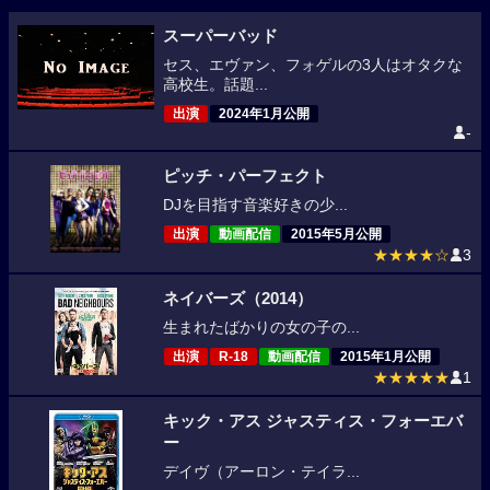
スーパーバッド
セス、エヴァン、フォゲルの3人はオタクな
高校生。話題...
出演
2024年1月公開
-
ピッチ・パーフェクト
DJを目指す音楽好きの少...
出演
動画配信
2015年5月公開
★★★★☆
3
ネイバーズ（2014）
生まれたばかりの女の子の...
出演
R-18
動画配信
2015年1月公開
★★★★★
1
キック・アス ジャスティス・フォーエバ
ー
デイヴ（アーロン・テイラ...