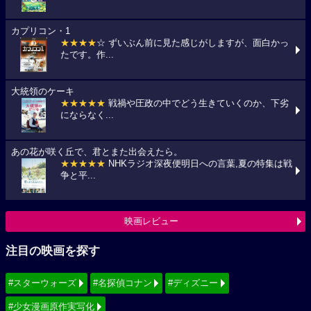
カプリコン・1
★★★★
☆ ずいぶん前に見た感じがしますが、面白かっ
たです。作...
大統領のケーキ
★★★★★
戦禍や圧政の中でどう生きていくのか、下劣
にならなく...
あの花が咲く丘で、君とまた出会えたら。
★★★★★
NHKラジオ深夜便明日への言葉,夏の特集は戦
争と平...
映画レビュー
注目の映画を探す
#スターウォーズ
#名探偵コナン
#ディズニー
#少女漫画原作実写化