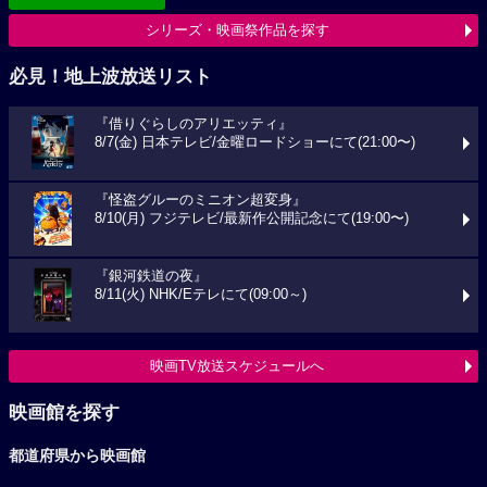
シリーズ・映画祭作品を探す
必見！地上波放送リスト
『借りぐらしのアリエッティ』
8/7(金) 日本テレビ/金曜ロードショーにて(21:00〜)
『怪盗グルーのミニオン超変身』
8/10(月) フジテレビ/最新作公開記念にて(19:00〜)
『銀河鉄道の夜』
8/11(火) NHK/Eテレにて(09:00～)
映画TV放送スケジュールへ
映画館を探す
都道府県から映画館