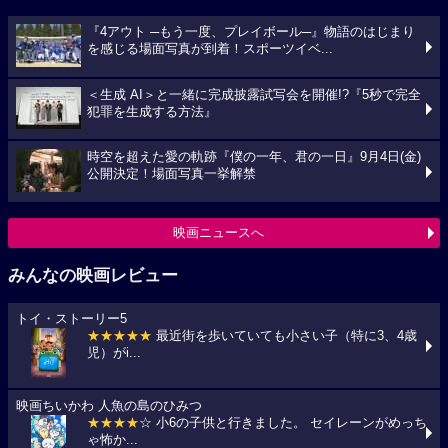
『4アウト ─もう一度、プレイボール─』物語のはじまり
を感じる場面写真が到着！スポーツイベ...
＜生成 AI＞と一緒に完成披露試写会を開催!?『5秒で完全
犯罪を生成する方法』
時空を超えた愛の軌跡『僕の一年、君の一日』9月4日(金)
公開決定！場面写真一挙解禁
映画ニュースへ
みんなの映画レビュー
トイ・ストーリー5
★★★★★
最近街を歩いていても小さい子（特に3、4歳
児）がi...
映画ちいかわ 人魚の島のひみつ
★★★★
☆ 小6の子供と行きました。 セイレーンがめっち
ゃ怖か...