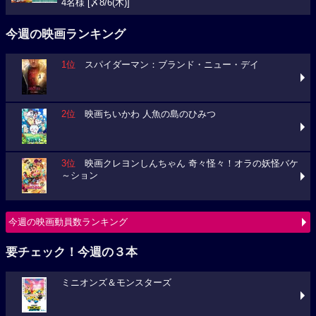
4名様 [〆8/6(木)]
今週の映画ランキング
1位
スパイダーマン：ブランド・ニュー・デイ
2位
映画ちいかわ 人魚の島のひみつ
3位
映画クレヨンしんちゃん 奇々怪々！オラの妖怪バケ
～ション
今週の映画動員数ランキング
要チェック！今週の３本
ミニオンズ＆モンスターズ