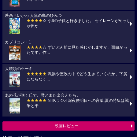
映画ちいかわ 人魚の島のひみつ
★★★★
☆ 小6の子供と行きました。 セイレーンがめっち
ゃ怖か...
カプリコン・1
★★★★
☆ ずいぶん前に見た感じがしますが、面白かっ
たです。作...
大統領のケーキ
★★★★★
戦禍や圧政の中でどう生きていくのか、下劣
にならなく...
あの花が咲く丘で、君とまた出会えたら。
★★★★★
NHKラジオ深夜便明日への言葉,夏の特集は戦
争と平...
映画レビュー