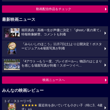
動画配信作品をチェック
最新映画ニュース
堀田真由・高橋一生が声優に決定！『ghost／夜の果て』
特報映像解禁、コメントも到着
『みらいしのほこう』11月7日(土)より公開決定！ポスタ
ービジュアル&場面写真が到着
『4アウト ─もう一度、プレイボール─』物語のはじまり
を感じる場面写真が到着！スポーツイベ...
映画ニュースへ
みんなの映画レビュー
トイ・ストーリー5
★★★★★
最近街を歩いていても小さい子（特に3、4歳
児）がi...