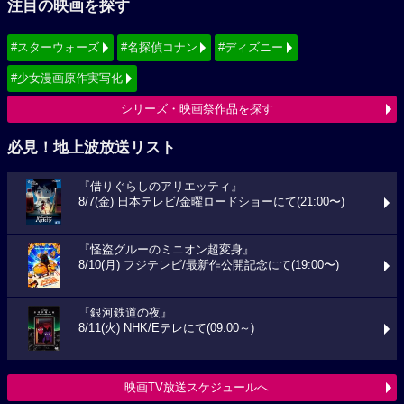
注目の映画を探す
#スターウォーズ
#名探偵コナン
#ディズニー
#少女漫画原作実写化
シリーズ・映画祭作品を探す
必見！地上波放送リスト
『借りぐらしのアリエッティ』
8/7(金) 日本テレビ/金曜ロードショーにて(21:00〜)
『怪盗グルーのミニオン超変身』
8/10(月) フジテレビ/最新作公開記念にて(19:00〜)
『銀河鉄道の夜』
8/11(火) NHK/Eテレにて(09:00～)
映画TV放送スケジュールへ