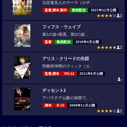
法定後見人のマーラ（ロザ...
監督,脚本,製作
動画配信
2021年12月公開
★★★★
☆
2
フィフス・ウェイブ
第1の波=暗黒、第2の波...
監督
動画配信
2016年4月公開
★★★★★
2
アリス・クリードの失踪
刑務所仲間のヴィック（エ...
監督,脚本
PG-12
2011年6月公開
-
ディセント2
アパラチア山脈の洞窟で、...
脚本
R-15
2009年11月公開
★★★★
☆
2