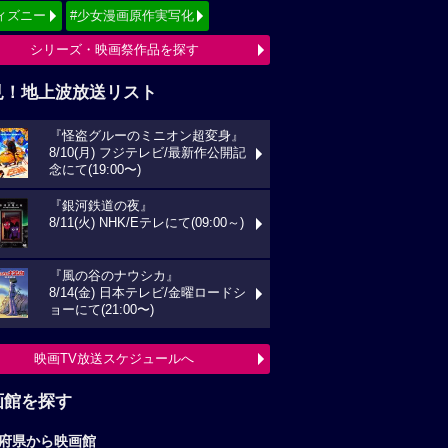
ィズニー
#少女漫画原作実写化
シリーズ・映画祭作品を探す
見！地上波放送リスト
『怪盗グルーのミニオン超変身』
8/10(月) フジテレビ/最新作公開記
念にて(19:00〜)
『銀河鉄道の夜』
8/11(火) NHK/Eテレにて(09:00～)
『風の谷のナウシカ』
8/14(金) 日本テレビ/金曜ロードシ
ョーにて(21:00〜)
映画TV放送スケジュールへ
画館を探す
府県から映画館