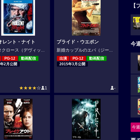
【
オレント・ナイト
ブライド・ウエポン
今
クロース（デヴィッ...
新婚カップルのエバ（ジー...
PG-12
動画配信
出演
PG-12
動画配信
3年2月公開
2015年3月公開
★★★★
☆
1
-
今週