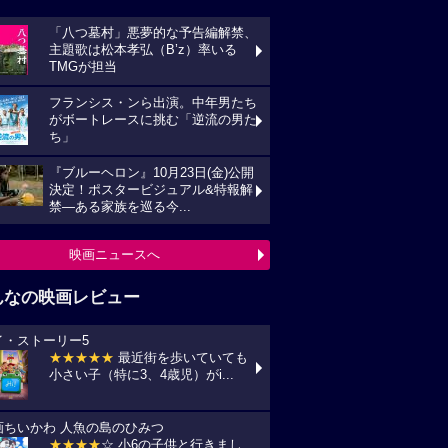
「八つ墓村」悪夢的な予告編解禁、
主題歌は松本孝弘（B’z）率いる
TMGが担当
フランシス・ンら出演。中年男たち
がボートレースに挑む「逆流の男た
ち」
『ブルーヘロン』10月23日(金)公開
決定！ポスタービジュアル&特報解
禁―ある家族を巡る今...
映画ニュースへ
んなの映画レビュー
イ・ストーリー5
★★★★★
最近街を歩いていても
小さい子（特に3、4歳児）がi...
画ちいかわ 人魚の島のひみつ
★★★★
☆ 小6の子供と行きまし