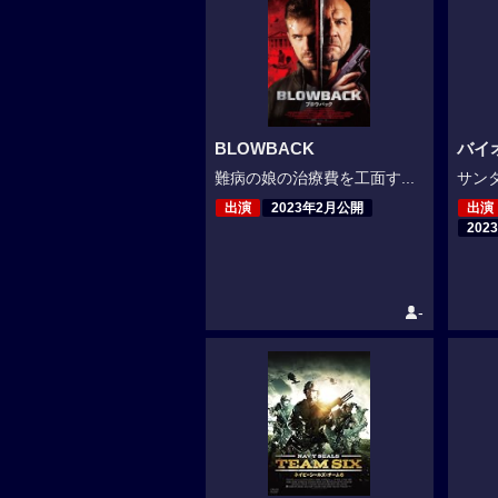
BLOWBACK
バイ
難病の娘の治療費を工面す...
サンタ
出演
2023年2月公開
出演
202
-