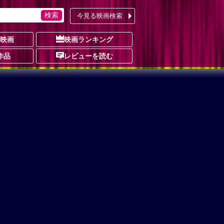
今見る映画検索
の映画
映画ランキング
作品
レビューを読む