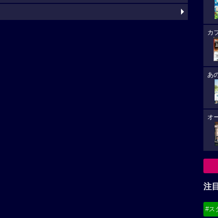
カ
あ
オ
注
#ス