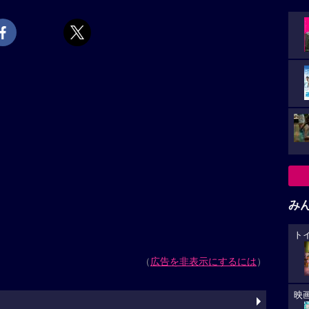
み
ト
（
広告を非表示にするには
）
映