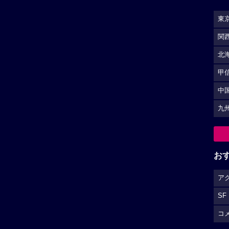
東
関
北
甲
中
九
お
ア
SF
コ