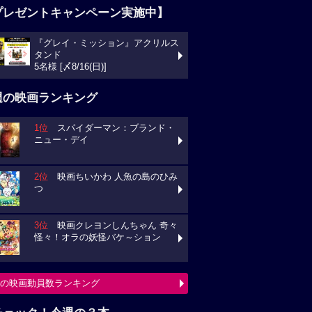
プレゼントキャンペーン実施中】
『グレイ・ミッション』アクリルス
タンド
5名様 [〆8/16(日)]
週の映画ランキング
1位
スパイダーマン：ブランド・
ニュー・デイ
2位
映画ちいかわ 人魚の島のひみ
つ
3位
映画クレヨンしんちゃん 奇々
怪々！オラの妖怪バケ～ション
の映画動員数ランキング