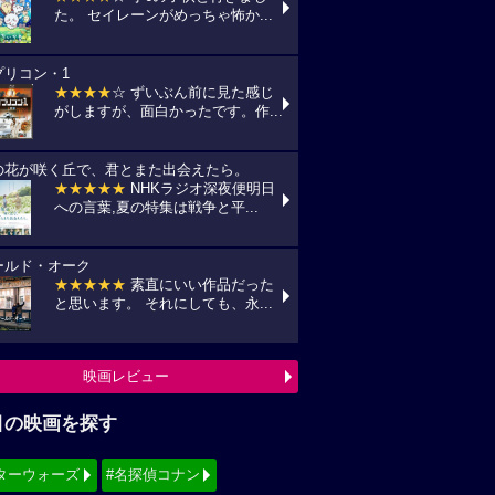
た。 セイレーンがめっちゃ怖か...
プリコン・1
★★★★
☆ ずいぶん前に見た感じ
がしますが、面白かったです。作...
の花が咲く丘で、君とまた出会えたら。
★★★★★
NHKラジオ深夜便明日
への言葉,夏の特集は戦争と平...
ールド・オーク
★★★★★
素直にいい作品だった
と思います。 それにしても、永...
映画レビュー
目の映画を探す
ターウォーズ
#名探偵コナン