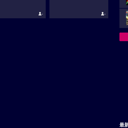
-
-
最