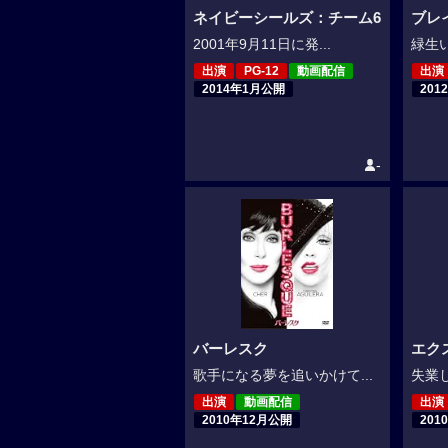
ネイビーシールズ：チーム6
ブレ
2001年9月11日に発...
緑生い
出演
PG-12
動画配信
出演
2014年1月公開
201
-
バーレスク
エク
歌手になる夢を追いかけて...
失業し
出演
動画配信
出演
2010年12月公開
201