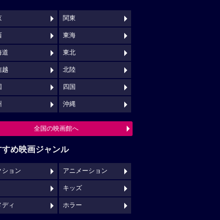
京
関東
西
東海
海道
東北
信越
北陸
国
四国
州
沖縄
全国の映画館へ
すすめ映画ジャンル
クション
アニメーション
キッズ
メディ
ホラー