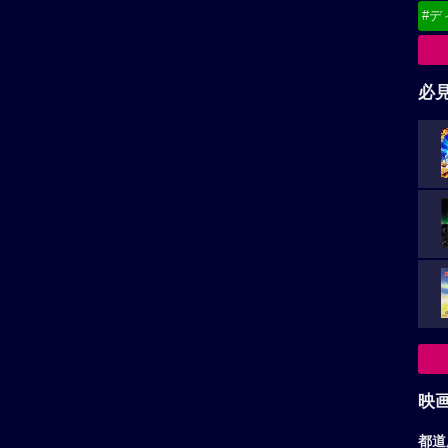
#デ
必
映
都道