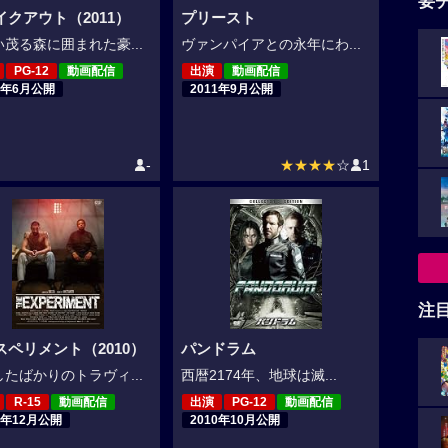
要
イクアウト（2011）
プリースト
茂る森に囲まれた豪...
ヴァンパイアとの永年にわ...
PG-12
動画配信
出演
動画配信
2年6月公開
2011年9月公開
-
★★★★
☆
1
注
スペリメント（2010）
パンドラム
たばかりのトラヴィ...
西暦2174年、地球は滅...
R-15
動画配信
出演
PG-12
動画配信
0年12月公開
2010年10月公開