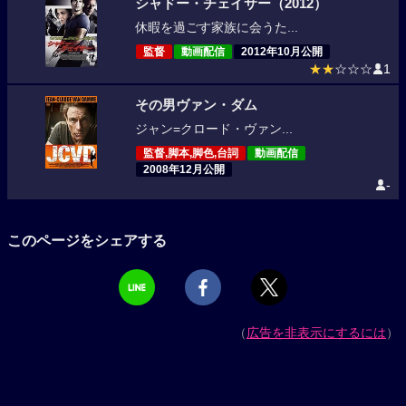
シャドー・チェイサー（2012）
休暇を過ごす家族に会うた...
監督
動画配信
2012年10月公開
★★
☆☆☆
1
その男ヴァン・ダム
ジャン=クロード・ヴァン...
監督,脚本,脚色,台詞
動画配信
2008年12月公開
-
このページをシェアする
（
広告を非表示にするには
）