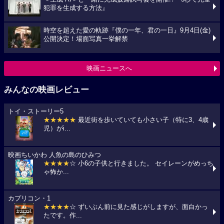
犯罪を生成する方法』
時空を超えた愛の軌跡『僕の一年、君の一日』9月4日(金)
公開決定！場面写真一挙解禁
映画ニュースへ
みんなの映画レビュー
トイ・ストーリー5
★★★★★
最近街を歩いていても小さい子（特に3、4歳
児）がi...
映画ちいかわ 人魚の島のひみつ
★★★★
☆ 小6の子供と行きました。 セイレーンがめっち
ゃ怖か...
カプリコン・1
★★★★
☆ ずいぶん前に見た感じがしますが、面白かっ
たです。作...