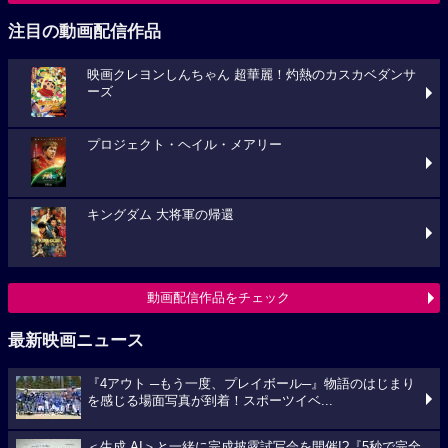
注目の動画配信作品
映画クレヨンしんちゃん 超華麗！灼熱のカスカベダンサ
ーズ
プロジェクト・ヘイル・メアリー
キングダム 大将軍の帰還
動画配信作品をチェック
最新映画ニュース
『4アウト ─もう一度、プレイボール─』物語のはじまり
を感じる場面写真が到着！スポーツイベ...
＜生成 AI＞と一緒に完成披露試写会を開催!?『5秒で完全