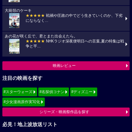
大統領のケーキ
★★★★★
戦禍や圧政の中でどう生きていくのか、下劣
にならなく...
あの花が咲く丘で、君とまた出会えたら。
★★★★★
NHKラジオ深夜便明日への言葉,夏の特集は戦
争と平...
映画レビュー
注目の映画を探す
#スターウォーズ
#名探偵コナン
#ディズニー
#少女漫画原作実写化
シリーズ・映画祭作品を探す
必見！地上波放送リスト