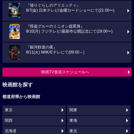
『借りぐらしのアリエッティ』
8/7(金) 日本テレビ/金曜ロードショーにて(21:00〜)
『怪盗グルーのミニオン超変身』
8/10(月) フジテレビ/最新作公開記念にて(19:00〜)
『銀河鉄道の夜』
8/11(火) NHK/Eテレにて(09:00～)
映画TV放送スケジュールへ
映画館を探す
都道府県から映画館
東京
関東
関西
東海
北海道
東北