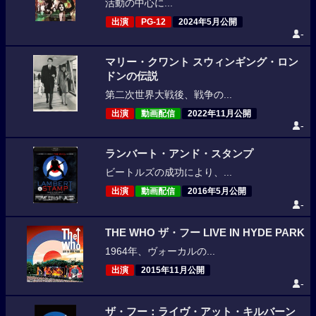
活動の中心に...
出演
PG-12
2024年5月公開
-
マリー・クワント スウィンギング・ロン
ドンの伝説
第二次世界大戦後、戦争の...
出演
動画配信
2022年11月公開
-
ランバート・アンド・スタンプ
ビートルズの成功により、...
出演
動画配信
2016年5月公開
-
THE WHO ザ・フー LIVE IN HYDE PARK
1964年、ヴォーカルの...
出演
2015年11月公開
-
ザ・フー：ライヴ・アット・キルバーン