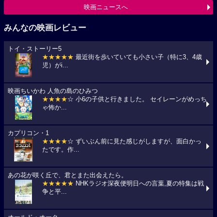
映画ニュースへ
みんなの映画レビュー
トイ・ストーリー5
★★★★★
最近街を歩いていても小さい子（特に3、4歳
児）がi...
映画ちいかわ 人魚の島のひみつ
★★★★
☆ 小6の子供と行きました。 セイレーンがめっち
ゃ怖か...
カプリコン・1
★★★★
☆ ずいぶん前に見た感じがしますが、面白かっ
たです。作...
あの花が咲く丘で、君とまた出会えたら。
★★★★★
NHKラジオ深夜便明日への言葉,夏の特集は戦
争と平...