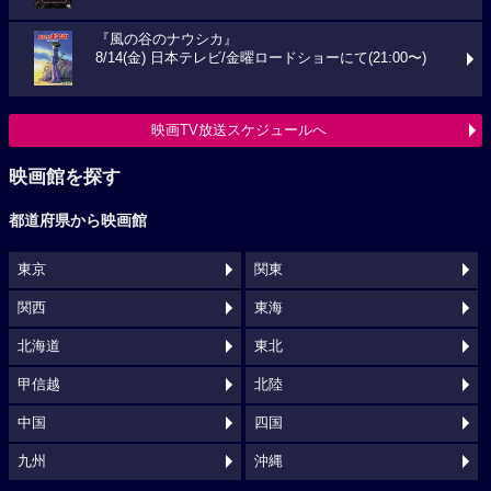
『風の谷のナウシカ』
8/14(金) 日本テレビ/金曜ロードショーにて(21:00〜)
映画TV放送スケジュールへ
映画館を探す
都道府県から映画館
東京
関東
関西
東海
北海道
東北
甲信越
北陸
中国
四国
九州
沖縄