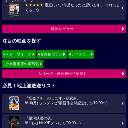
オールド・オーク
★★★★★
素直にいい作品だったと思います。 それにし
ても、永...
映画レビュー
注目の映画を探す
#スターウォーズ
#名探偵コナン
#ディズニー
#少女漫画原作実写化
シリーズ・映画祭作品を探す
必見！地上波放送リスト
『怪盗グルーのミニオン超変身』
8/10(月) フジテレビ/最新作公開記念にて(19:00〜)
『銀河鉄道の夜』
8/11(火) NHK/Eテレにて(09:00～)