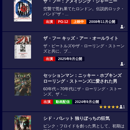
ザ・フー：アメイジング・ジャーニー
空襲で荒れ果てたロンドン。伝説的ロック・
バンド“ザ・...
出演
PG-12
上映中
2008年11月公開
-
ザ・フー キッズ・アー・オールライト
ザ・ビートルズやザ・ローリング・ストーン
ズと共に、ブ...
出演
2025年9月公開
-
セッションマン：ニッキー・ホプキンズ
ローリング・ストーンズに愛された男
60年代～70年代にザ・ローリング・ストー
ンズ、ザ・...
出演
動画配信
2024年9月公開
★★★★★
1
シド・バレット 独りぼっちの狂気
ピンク・フロイドを創った男として、初期は