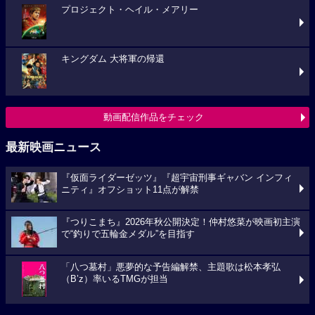
プロジェクト・ヘイル・メアリー
キングダム 大将軍の帰還
動画配信作品をチェック
最新映画ニュース
『仮面ライダーゼッツ』『超宇宙刑事ギャバン インフィ
ニティ』オフショット11点が解禁
『つりこまち』2026年秋公開決定！仲村悠菜が映画初主演
で“釣りで五輪金メダル”を目指す
「八つ墓村」悪夢的な予告編解禁、主題歌は松本孝弘
（B’z）率いるTMGが担当