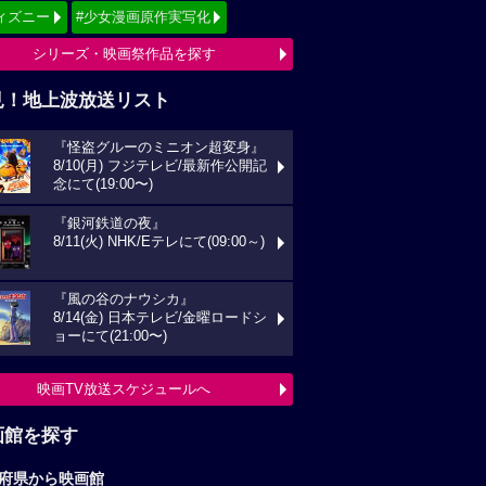
ィズニー
#少女漫画原作実写化
シリーズ・映画祭作品を探す
見！地上波放送リスト
『怪盗グルーのミニオン超変身』
8/10(月) フジテレビ/最新作公開記
念にて(19:00〜)
『銀河鉄道の夜』
8/11(火) NHK/Eテレにて(09:00～)
『風の谷のナウシカ』
8/14(金) 日本テレビ/金曜ロードシ
ョーにて(21:00〜)
映画TV放送スケジュールへ
画館を探す
府県から映画館