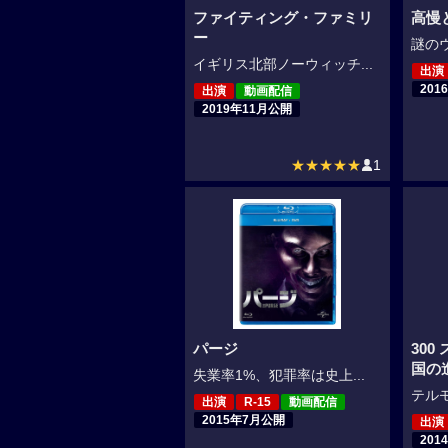
ファイティング・ファミリ
高慢
ー
謎のウ
イギリス北部ノーウィッチ...
出演
201
出演
動画配信
2019年11月公開
★★★★★
1
パージ
300
国の
失業率1%、犯罪率は史上...
テルモ
出演
R-15
動画配信
2015年7月公開
出演
201