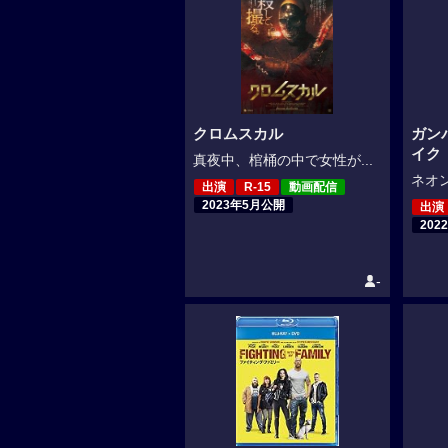
クロムスカル
ガン
イク
真夜中、棺桶の中で女性が...
ネオン
出演
R-15
動画配信
2023年5月公開
出演
202
-