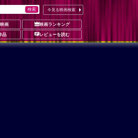
今見る映画検索
の映画
映画ランキング
作品
レビューを読む