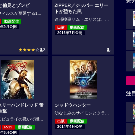
要
と偏見とゾンビ
ZIPPER／ジッパー エリー
トが堕ちた罠
ィルスが蔓延する1...
連邦検事サム・エリスは、...
動画配信
6年9月公開
出演
動画配信
2016年7月公開
★★★★
☆
3
-
注
 スリーハンドレッド 帝
シャドウハンター
進撃
幼なじみのサイモンとクラ...
ピュライの戦いで殲...
出演
動画配信
2014年4月公開
R-15
動画配信
4年6月公開