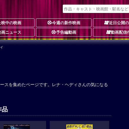
上映中の映画
今週の新作映画
近日公開
映画ニュース
予告編動画
動画配信
ィ
ースを集めたページです。レナ・ヘディさんの気になる
作品