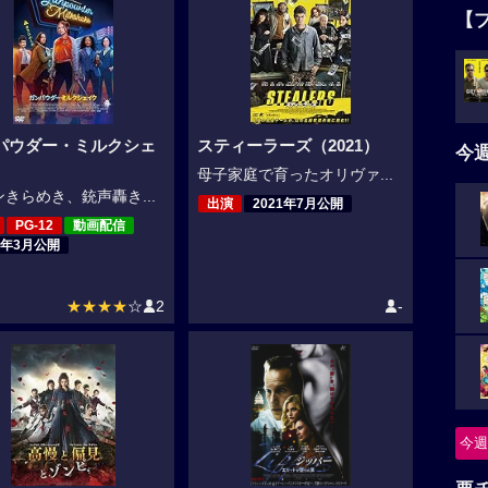
【
パウダー・ミルクシェ
スティーラーズ（2021）
今
母子家庭で育ったオリヴァ...
きらめき、銃声轟き...
出演
2021年7月公開
PG-12
動画配信
2年3月公開
★★★★
☆
2
-
今週