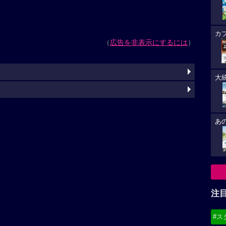
カ
（
広告を非表示にするには
）
大
あ
注
#ス