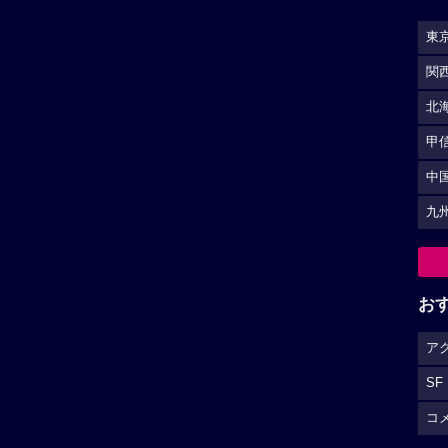
東
関
北
甲
中
九
お
ア
SF
コ