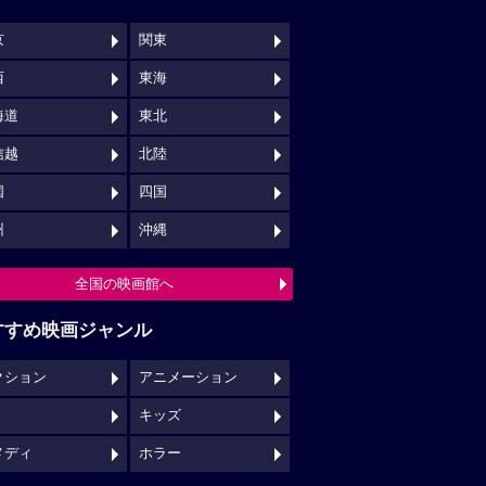
京
関東
西
東海
海道
東北
信越
北陸
国
四国
州
沖縄
全国の映画館へ
すすめ映画ジャンル
クション
アニメーション
キッズ
メディ
ホラー