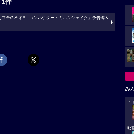
 1件
ブチのめす!!『ガンパウダー・ミルクシェイク』予告編＆
み
ト
映