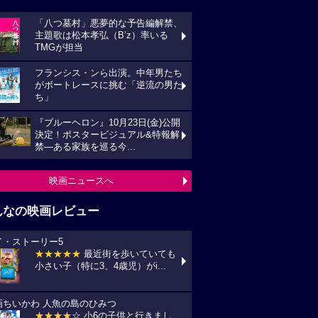
「八つ墓村」悪夢的な予告編解禁、
主題歌は松本孝弘（B’z）率いる
TMGが担当
フランシス・ンら出演。中年男たち
がボートレースに挑む「逆流の男た
ち」
『ブルーヘロン』10月23日(金)公開
決定！ポスタービジュアル&特報解
禁―ある家族を巡る今...
映画ニュースへ
んなの映画レビュー
イ・ストーリー5
★★★★★
最近街を歩いていても
小さい子（特に3、4歳児）がi...
画ちいかわ 人魚の島のひみつ
★★★★
☆ 小6の子供と行きまし