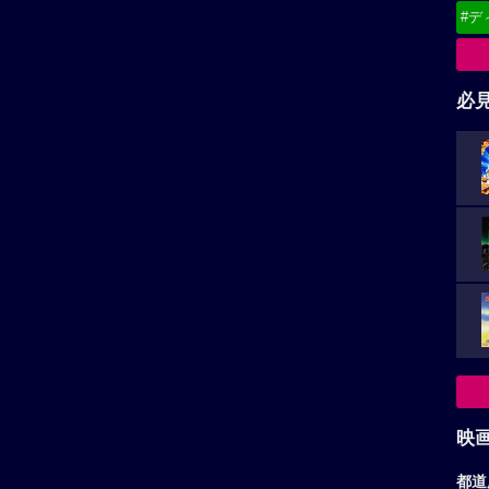
#デ
必
映
都道