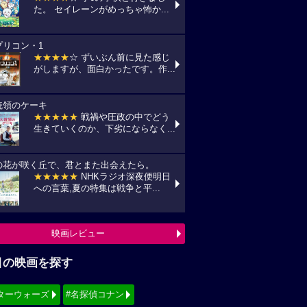
た。 セイレーンがめっちゃ怖か...
プリコン・1
★★★★
☆ ずいぶん前に見た感じ
がしますが、面白かったです。作...
統領のケーキ
★★★★★
戦禍や圧政の中でどう
生きていくのか、下劣にならなく...
の花が咲く丘で、君とまた出会えたら。
★★★★★
NHKラジオ深夜便明日
への言葉,夏の特集は戦争と平...
映画レビュー
目の映画を探す
ターウォーズ
#名探偵コナン