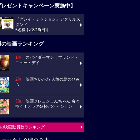
プレゼントキャンペーン実施中】
『グレイ・ミッション』アクリルス
タンド
5名様 [〆8/16(日)]
週の映画ランキング
1位
スパイダーマン：ブランド・
ニュー・デイ
2位
映画ちいかわ 人魚の島のひみ
つ
3位
映画クレヨンしんちゃん 奇々
怪々！オラの妖怪バケ～ション
の映画動員数ランキング