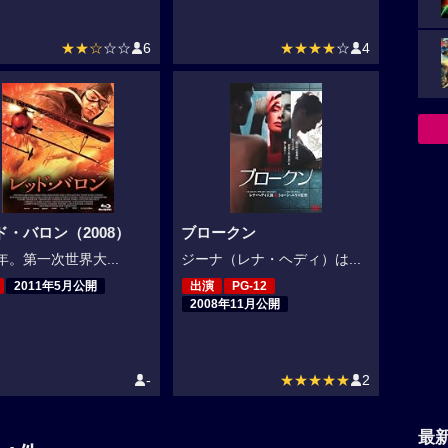
★★☆
☆☆
6
★★★★
☆
4
ド・バロン（2008）
ブロークン
6年。第一次世界大...
ジーナ（レナ・ヘディ）は...
2011年5月公開
出演
PG-12
2008年11月公開
-
★★★★★
2
最