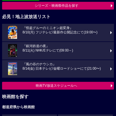
シリーズ・映画祭作品を探す
必見！地上波放送リスト
『怪盗グルーのミニオン超変身』
8/10(月) フジテレビ/最新作公開記念にて(19:00〜)
『銀河鉄道の夜』
8/11(火) NHK/Eテレにて(09:00～)
『風の谷のナウシカ』
8/14(金) 日本テレビ/金曜ロードショーにて(21:00〜)
映画TV放送スケジュールへ
映画館を探す
都道府県から映画館