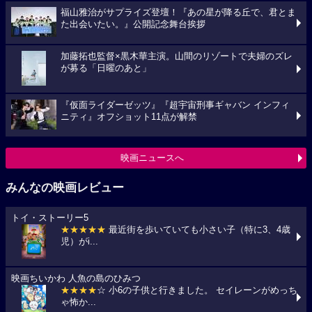
福山雅治がサプライズ登壇！『あの星が降る丘で、君とま
た出会いたい。』公開記念舞台挨拶
加藤拓也監督×黒木華主演。山間のリゾートで夫婦のズレ
が募る「日曜のあと」
『仮面ライダーゼッツ』『超宇宙刑事ギャバン インフィ
ニティ』オフショット11点が解禁
映画ニュースへ
みんなの映画レビュー
トイ・ストーリー5
★★★★★
最近街を歩いていても小さい子（特に3、4歳
児）がi...
映画ちいかわ 人魚の島のひみつ
★★★★
☆ 小6の子供と行きました。 セイレーンがめっち
ゃ怖か...