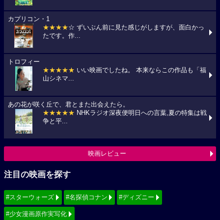
カプリコン・1
★★★★
☆ ずいぶん前に見た感じがしますが、面白かっ
たです。作...
トロフィー
★★★★★
いい映画でしたね。 本来ならこの作品も「福
山シネマ...
あの花が咲く丘で、君とまた出会えたら。
★★★★★
NHKラジオ深夜便明日への言葉,夏の特集は戦
争と平...
映画レビュー
注目の映画を探す
#スターウォーズ
#名探偵コナン
#ディズニー
#少女漫画原作実写化