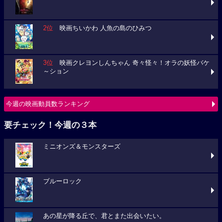
2位
映画ちいかわ 人魚の島のひみつ
3位
映画クレヨンしんちゃん 奇々怪々！オラの妖怪バケ
～ション
今週の映画動員数ランキング
要チェック！今週の３本
ミニオンズ＆モンスターズ
ブルーロック
あの星が降る丘で、君とまた出会いたい。