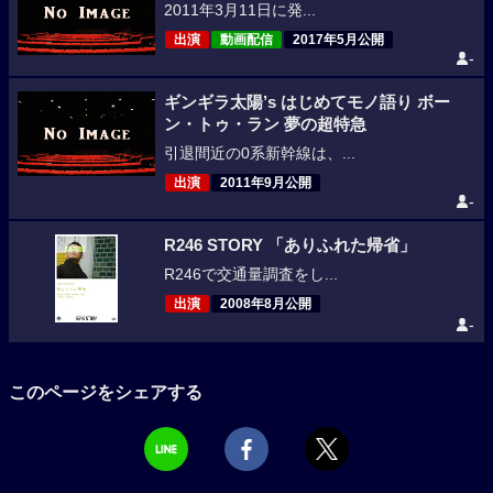
2011年3月11日に発...
出演
動画配信
2017年5月公開
-
ギンギラ太陽’s はじめてモノ語り ボー
ン・トゥ・ラン 夢の超特急
引退間近の0系新幹線は、...
出演
2011年9月公開
-
R246 STORY 「ありふれた帰省」
R246で交通量調査をし...
出演
2008年8月公開
-
このページをシェアする