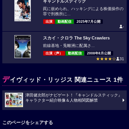
キャンドルスティック
罠に嵌められ、ハッキングによる株価操作の
罪で刑務所に...
出演
動画配信
2025年7月公開
-
スカイ・クロラ The Sky Crawlers
前線基地・兎離洲に配属さ...
出演（声）
動画配信
2008年8月公開
★★★★☆
31
デ
イヴィッド・リッジス 関連ニュース 1件
津田健次郎がナビゲート！『キャンドルスティック』
キャラクター紹介映像＆人物相関図解禁
このページをシェアする