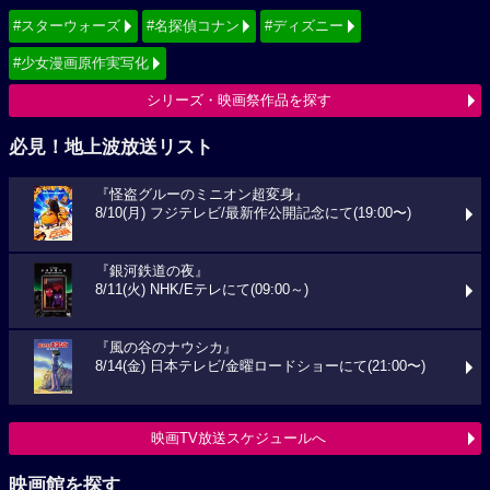
#スターウォーズ
#名探偵コナン
#ディズニー
#少女漫画原作実写化
シリーズ・映画祭作品を探す
必見！地上波放送リスト
『怪盗グルーのミニオン超変身』
8/10(月) フジテレビ/最新作公開記念にて(19:00〜)
『銀河鉄道の夜』
8/11(火) NHK/Eテレにて(09:00～)
『風の谷のナウシカ』
8/14(金) 日本テレビ/金曜ロードショーにて(21:00〜)
映画TV放送スケジュールへ
映画館を探す