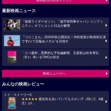
動画配信作品をチェック
最新映画ニュース
『仮面ライダーゼッツ』『超宇宙刑事ギャバン インフィ
ニティ』オフショット11点が解禁
『つりこまち』2026年秋公開決定！仲村悠菜が映画初主演
で“釣りで五輪金メダル”を目指す
「八つ墓村」悪夢的な予告編解禁、主題歌は松本孝弘
（B’z）率いるTMGが担当
映画ニュースへ
みんなの映画レビュー
トイ・ストーリー5
★★★★★
最近街を歩いていても小さい子（特に3、4歳
児）がi...