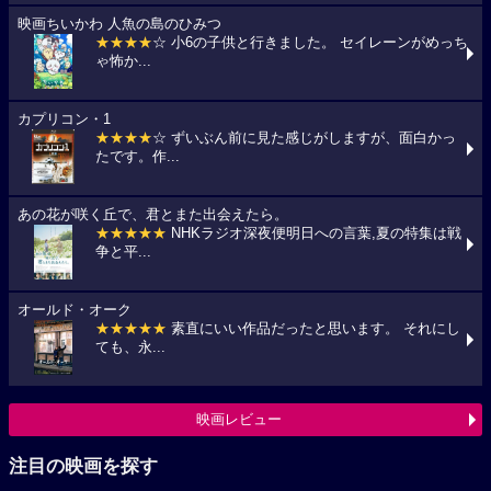
映画ちいかわ 人魚の島のひみつ
★★★★
☆ 小6の子供と行きました。 セイレーンがめっち
ゃ怖か...
カプリコン・1
★★★★
☆ ずいぶん前に見た感じがしますが、面白かっ
たです。作...
あの花が咲く丘で、君とまた出会えたら。
★★★★★
NHKラジオ深夜便明日への言葉,夏の特集は戦
争と平...
オールド・オーク
★★★★★
素直にいい作品だったと思います。 それにし
ても、永...
映画レビュー
注目の映画を探す