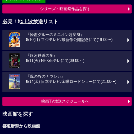
シリーズ・映画祭作品を探す
必見！地上波放送リスト
『怪盗グルーのミニオン超変身』
8/10(月) フジテレビ/最新作公開記念にて(19:00〜)
『銀河鉄道の夜』
8/11(火) NHK/Eテレにて(09:00～)
『風の谷のナウシカ』
8/14(金) 日本テレビ/金曜ロードショーにて(21:00〜)
映画TV放送スケジュールへ
映画館を探す
都道府県から映画館