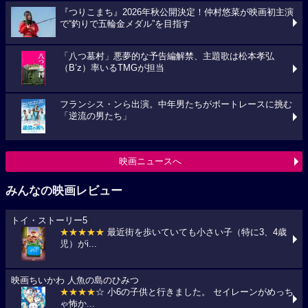
『つりこまち』2026年秋公開決定！仲村悠菜が映画初主演
で“釣りで五輪金メダル”を目指す
「八つ墓村」悪夢的な予告編解禁、主題歌は松本孝弘
（B’z）率いるTMGが担当
フランシス・ンら出演。中年男たちがボートレースに挑む
「逆流の男たち」
映画ニュースへ
みんなの映画レビュー
トイ・ストーリー5
★★★★★
最近街を歩いていても小さい子（特に3、4歳
児）がi...
映画ちいかわ 人魚の島のひみつ
★★★★
☆ 小6の子供と行きました。 セイレーンがめっち
ゃ怖か...