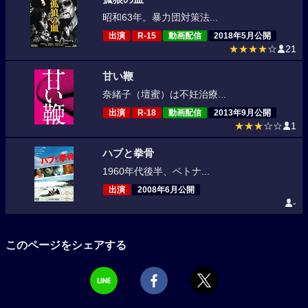
昭和63年。暴力団対策法...
出演
R-15
動画配信
2018年5月公開
★★★★
☆
21
甘い鞭
奈緒子（壇蜜）は不妊治療...
出演
R-18
動画配信
2013年9月公開
★★★
☆☆
1
ハブと拳骨
1960年代後半、ベトナ...
出演
2008年6月公開
-
このページをシェアする