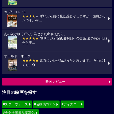
カプリコン・1
★★★★
☆ ずいぶん前に見た感じがしますが、面白かっ
たです。作...
あの花が咲く丘で、君とまた出会えたら。
★★★★★
NHKラジオ深夜便明日への言葉,夏の特集は戦
争と平...
オールド・オーク
★★★★★
素直にいい作品だったと思います。 それにし
ても、永...
映画レビュー
注目の映画を探す
#スターウォーズ
#名探偵コナン
#ディズニー
#少女漫画原作実写化