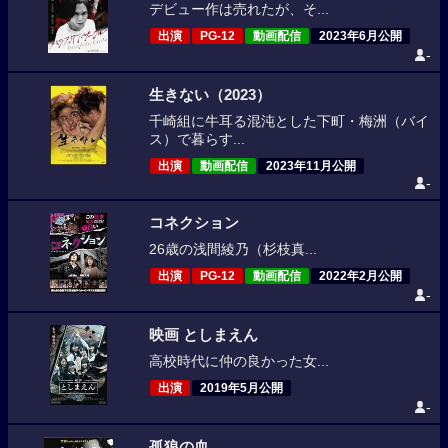
デビュー作は売れたが、そ...
出演
PG-12
動画配信
2023年6月公開
-
生きない（2023）
千崎組に牛耳る混沌とした下町・梅洲（バイ
ス）で暮らす...
出演
動画配信
2023年11月公開
-
コネクション
26歳の浅間綾乃（杉枝真...
出演
PG-12
動画配信
2022年2月公開
-
映画 としまえん
高校時代に仲の良かった女...
出演
2019年5月公開
-
孤狼の血