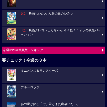
2位
映画ちいかわ 人魚の島のひみつ
3位
映画クレヨンしんちゃん 奇々怪々！オラの妖怪バケ
～ション
今週の映画動員数ランキング
要チェック！今週の３本
ミニオンズ＆モンスターズ
ブルーロック
あの星が降る丘で、君とまた出会いたい。