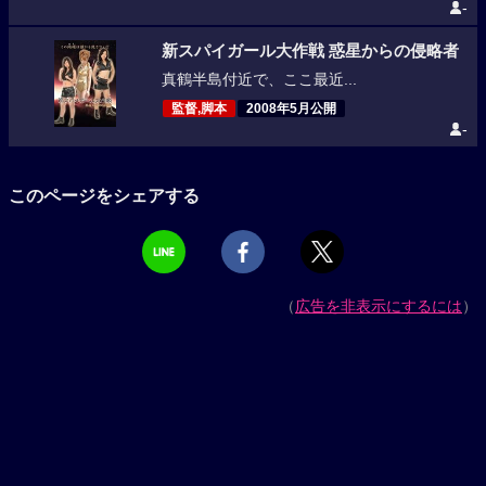
-
新スパイガール大作戦 惑星からの侵略者
真鶴半島付近で、ここ最近...
監督,脚本
2008年5月公開
-
このページをシェアする
（
広告を非表示にするには
）