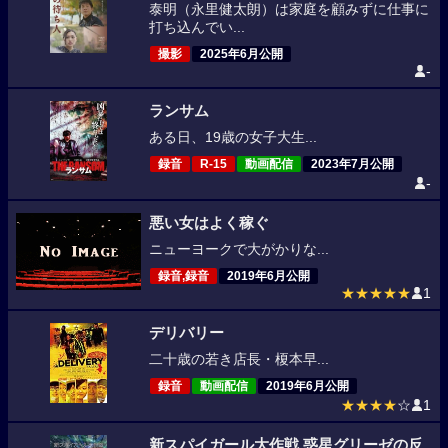
泰明（永里健太朗）は家庭を顧みずに仕事に
打ち込んでい...
撮影
2025年6月公開
-
ランサム
ある日、19歳の女子大生...
録音
R-15
動画配信
2023年7月公開
-
悪い女はよく稼ぐ
ニューヨークで大がかりな...
録音,録音
2019年6月公開
★★★★★
1
デリバリー
二十歳の若き店長・榎本早...
録音
動画配信
2019年6月公開
★★★★
☆
1
新スパイガール大作戦 惑星グリーゼの反