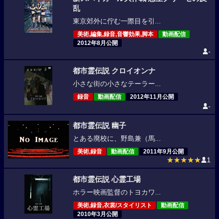
乱
東京郊外に佇む一際目を引...
美術,編集,録音,音響効果,脚本
動画配信
2012年8月公開
-
都市霊伝説 クロイオンナ
小さな街の小さなテーラー...
録音
動画配信
2012年11月公開
-
都市霊伝説 幽子
とある廃校に、野島兼（馬...
美術,録音
動画配信
2011年9月公開
★★★★★
1
都市霊伝説 心霊工場
ホラー映画監督のトヨカワ...
美術,録音,衣裳/スタイリスト
動画配信
2010年3月公開