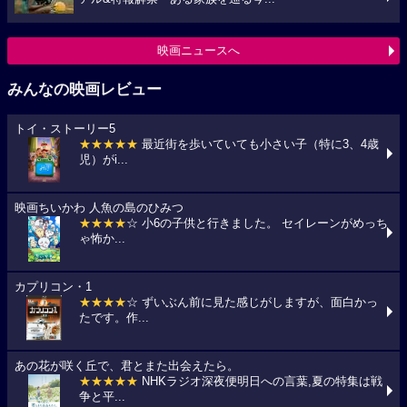
映画ニュースへ
みんなの映画レビュー
トイ・ストーリー5
★★★★★
最近街を歩いていても小さい子（特に3、4歳
児）がi...
映画ちいかわ 人魚の島のひみつ
★★★★
☆ 小6の子供と行きました。 セイレーンがめっち
ゃ怖か...
カプリコン・1
★★★★
☆ ずいぶん前に見た感じがしますが、面白かっ
たです。作...
あの花が咲く丘で、君とまた出会えたら。
★★★★★
NHKラジオ深夜便明日への言葉,夏の特集は戦
争と平...