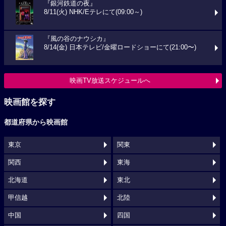
『銀河鉄道の夜』
8/11(火) NHK/Eテレにて(09:00～)
『風の谷のナウシカ』
8/14(金) 日本テレビ/金曜ロードショーにて(21:00〜)
映画TV放送スケジュールへ
映画館を探す
都道府県から映画館
東京
関東
関西
東海
北海道
東北
甲信越
北陸
中国
四国