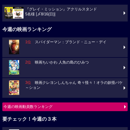
『グレイ・ミッション』アクリルスタンド
5名様 [〆8/16(日)]
今週の映画ランキング
1位
スパイダーマン：ブランド・ニュー・デイ
2位
映画ちいかわ 人魚の島のひみつ
3位
映画クレヨンしんちゃん 奇々怪々！オラの妖怪バケ
～ション
今週の映画動員数ランキング
要チェック！今週の３本