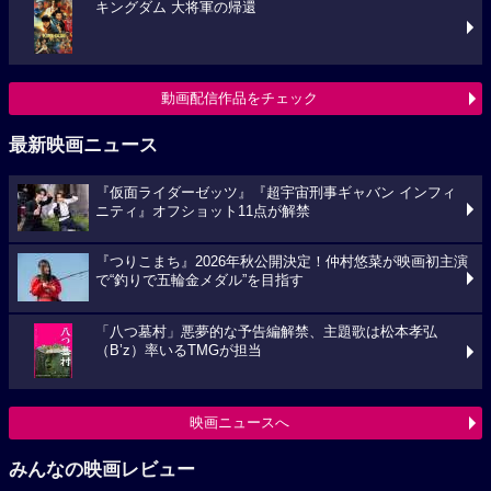
キングダム 大将軍の帰還
動画配信作品をチェック
最新映画ニュース
『仮面ライダーゼッツ』『超宇宙刑事ギャバン インフィ
ニティ』オフショット11点が解禁
『つりこまち』2026年秋公開決定！仲村悠菜が映画初主演
で“釣りで五輪金メダル”を目指す
「八つ墓村」悪夢的な予告編解禁、主題歌は松本孝弘
（B’z）率いるTMGが担当
映画ニュースへ
みんなの映画レビュー