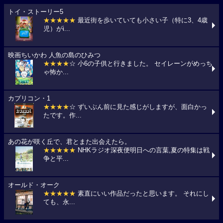
トイ・ストーリー5
★★★★★
最近街を歩いていても小さい子（特に3、4歳
児）がi...
映画ちいかわ 人魚の島のひみつ
★★★★
☆ 小6の子供と行きました。 セイレーンがめっち
ゃ怖か...
カプリコン・1
★★★★
☆ ずいぶん前に見た感じがしますが、面白かっ
たです。作...
あの花が咲く丘で、君とまた出会えたら。
★★★★★
NHKラジオ深夜便明日への言葉,夏の特集は戦
争と平...
オールド・オーク
★★★★★
素直にいい作品だったと思います。 それにし
ても、永...