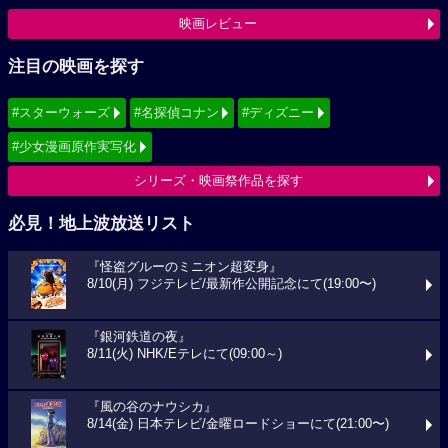
映画レビュー
注目の映画を探す
#スターウォーズ
#名探偵コナン
#ディズニー
#少女漫画原作実写化
シリーズ・映画祭作品を探す
必見！地上波放送リスト
『怪盗グルーのミニオン超変身』
8/10(月) フジテレビ/最新作公開記念にて(19:00〜)
『銀河鉄道の夜』
8/11(火) NHK/Eテレにて(09:00～)
『風の谷のナウシカ』
8/14(金) 日本テレビ/金曜ロードショーにて(21:00〜)