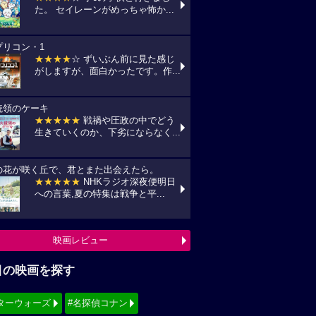
た。 セイレーンがめっちゃ怖か...
プリコン・1
★★★★
☆ ずいぶん前に見た感じ
がしますが、面白かったです。作...
統領のケーキ
★★★★★
戦禍や圧政の中でどう
生きていくのか、下劣にならなく...
の花が咲く丘で、君とまた出会えたら。
★★★★★
NHKラジオ深夜便明日
への言葉,夏の特集は戦争と平...
映画レビュー
目の映画を探す
ターウォーズ
#名探偵コナン