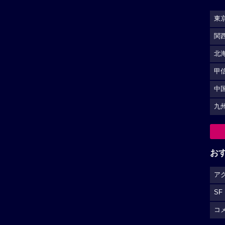
東
関
北
甲
中
九
お
ア
SF
コ