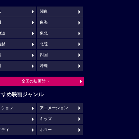
京
関東
西
東海
海道
東北
信越
北陸
国
四国
州
沖縄
全国の映画館へ
すすめ映画ジャンル
クション
アニメーション
キッズ
メディ
ホラー