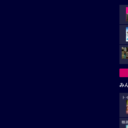
み
ト
映