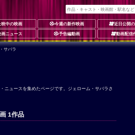
上映中の映画
今週の新作映画
近日公開
映画ニュース
予告編動画
動画配信
ム・サバラ
・ニュースを集めたページです。ジェローム・サバラさ
画 1作品