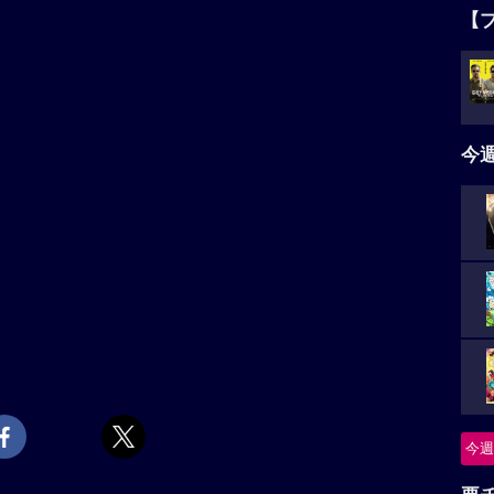
【
今
今週