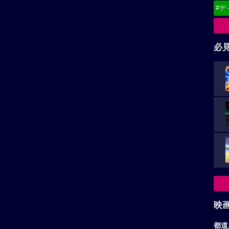
#デ
必
映
都道