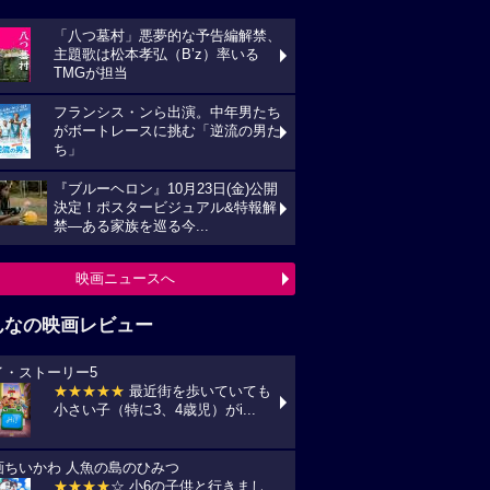
「八つ墓村」悪夢的な予告編解禁、
主題歌は松本孝弘（B’z）率いる
TMGが担当
フランシス・ンら出演。中年男たち
がボートレースに挑む「逆流の男た
ち」
『ブルーヘロン』10月23日(金)公開
決定！ポスタービジュアル&特報解
禁―ある家族を巡る今...
映画ニュースへ
んなの映画レビュー
イ・ストーリー5
★★★★★
最近街を歩いていても
小さい子（特に3、4歳児）がi...
画ちいかわ 人魚の島のひみつ
★★★★
☆ 小6の子供と行きまし