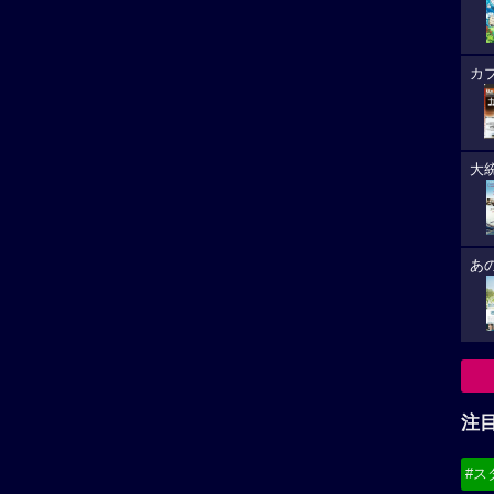
カ
大
あ
注
#ス