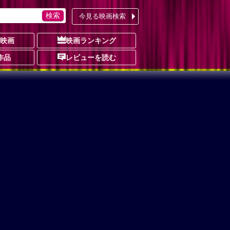
今見る映画検索
の映画
映画ランキング
作品
レビューを読む