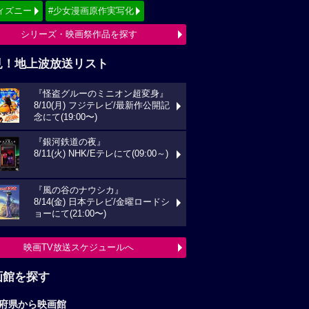
ィズニー
#少女漫画原作実写化
シリーズ・映画祭作品を探す
見！地上波放送リスト
『怪盗グルーのミニオン超変身』
8/10(月) フジテレビ/最新作公開記
念にて(19:00〜)
『銀河鉄道の夜』
8/11(火) NHK/Eテレにて(09:00～)
『風の谷のナウシカ』
8/14(金) 日本テレビ/金曜ロードシ
ョーにて(21:00〜)
映画TV放送スケジュールへ
画館を探す
府県から映画館