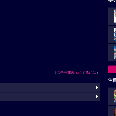
要
（
広告を非表示にするには
）
注