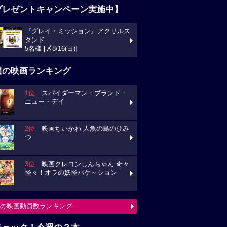
プレゼントキャンペーン実施中】
『グレイ・ミッション』アクリルス
タンド
5名様 [〆8/16(日)]
週の映画ランキング
1位
スパイダーマン：ブランド・
ニュー・デイ
2位
映画ちいかわ 人魚の島のひみ
つ
3位
映画クレヨンしんちゃん 奇々
怪々！オラの妖怪バケ～ション
の映画動員数ランキング