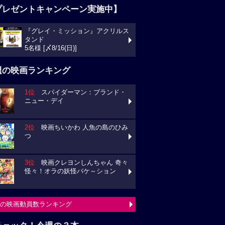
プレゼントキャンペーン実施中】
『グレイ・ミッション』アクリルス
タンド
5名様 [〆8/16(日)]
週の映画ランキング
1位
スパイダーマン：ブランド・
ニュー・デイ
2位
映画ちいかわ 人魚の島のひみ
つ
3位
映画クレヨンしんちゃん 奇々
怪々！オラの妖怪バケ～ション
の映画動員数ランキング