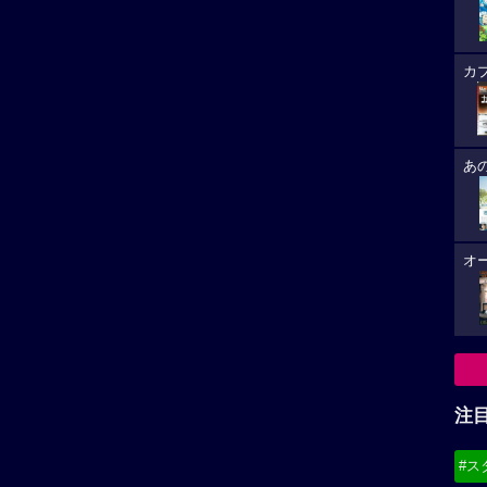
カ
あ
オ
注
#ス