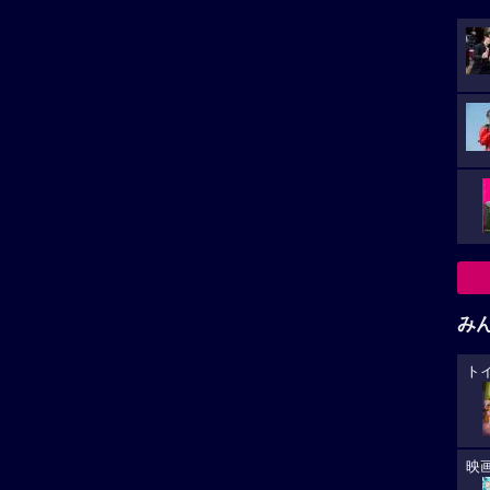
み
ト
映