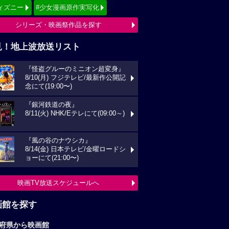
ィズニー
#少女漫画原作実写化
シリーズ・映画祭作品を探す
見！地上波放送リスト
『怪盗グルーのミニオン超変身』
8/10(月) フジテレビ/最新作公開記
念にて(19:00〜)
『銀河鉄道の夜』
8/11(火) NHK/Eテレにて(09:00～)
『風の谷のナウシカ』
8/14(金) 日本テレビ/金曜ロードシ
ョーにて(21:00〜)
映画TV放送スケジュールへ
画館を探す
府県から映画館