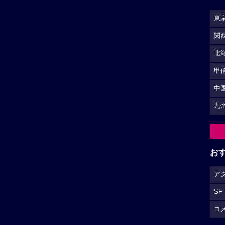
東
関
北
甲
中
九
お
ア
SF
コ