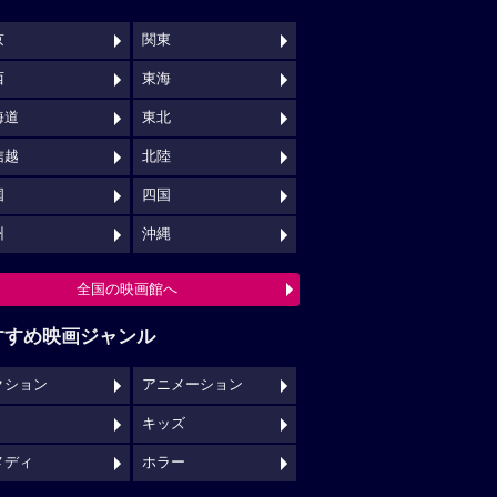
京
関東
西
東海
海道
東北
信越
北陸
国
四国
州
沖縄
全国の映画館へ
すすめ映画ジャンル
クション
アニメーション
キッズ
メディ
ホラー