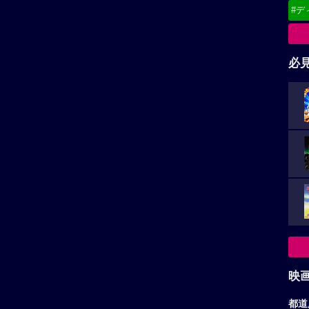
#デ
必
映
都道