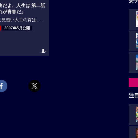
要
曲だよ、人生は 第二話
れが青春だ」
見習い大工の貢は、...
2007年5月公開
-
注