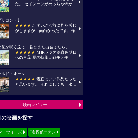
た。 セイレーンがめっちゃ怖か...
プリコン・1
★★★★
☆ ずいぶん前に見た感じ
がしますが、面白かったです。作...
の花が咲く丘で、君とまた出会えたら。
★★★★★
NHKラジオ深夜便明日
への言葉,夏の特集は戦争と平...
ールド・オーク
★★★★★
素直にいい作品だった
と思います。 それにしても、永...
映画レビュー
目の映画を探す
ターウォーズ
#名探偵コナン