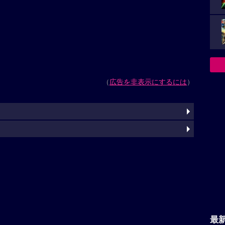
（
広告を非表示にするには
）
最