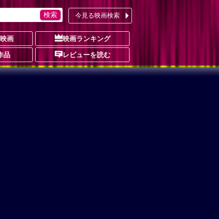
今見る映画検索
の映画
映画ランキング
作品
レビューを読む