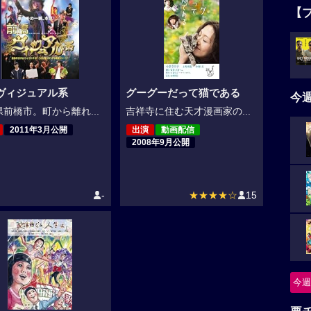
【
ヴィジュアル系
グーグーだって猫である
今
前橋市。町から離れ...
吉祥寺に住む天才漫画家の...
2011年3月公開
出演
動画配信
2008年9月公開
-
★★★★☆
15
今週