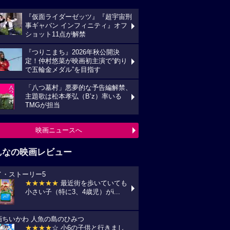
『仮面ライダーゼッツ』『超宇宙刑
事ギャバン インフィニティ』オフ
ショット11点が解禁
『つりこまち』2026年秋公開決
定！仲村悠菜が映画初主演で“釣り
で五輪金メダル”を目指す
「八つ墓村」悪夢的な予告編解禁、
主題歌は松本孝弘（B’z）率いる
TMGが担当
映画ニュースへ
んなの映画レビュー
イ・ストーリー5
★★★★★
最近街を歩いていても
小さい子（特に3、4歳児）がi...
画ちいかわ 人魚の島のひみつ
★★★★
☆ 小6の子供と行きまし