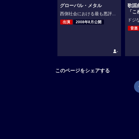
グローバル・メタル
歌謡
「こ
西側社会における最も悪評...
ドジな
出演
2008年8月公開
音楽
-
このページをシェアする