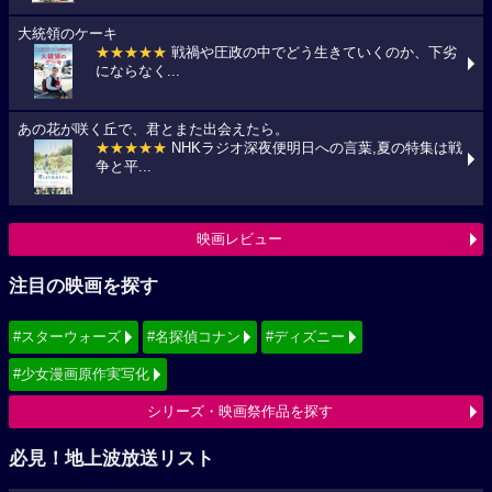
大統領のケーキ
★★★★★
戦禍や圧政の中でどう生きていくのか、下劣
にならなく...
あの花が咲く丘で、君とまた出会えたら。
★★★★★
NHKラジオ深夜便明日への言葉,夏の特集は戦
争と平...
映画レビュー
注目の映画を探す
#スターウォーズ
#名探偵コナン
#ディズニー
#少女漫画原作実写化
シリーズ・映画祭作品を探す
必見！地上波放送リスト