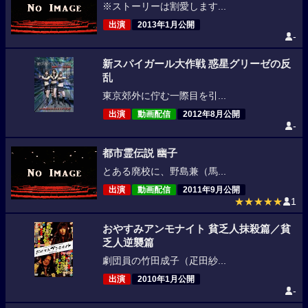
※ストーリーは割愛します...
出演
2013年1月公開
-
新スパイガール大作戦 惑星グリーゼの反
乱
東京郊外に佇む一際目を引...
出演
動画配信
2012年8月公開
-
都市霊伝説 幽子
とある廃校に、野島兼（馬...
出演
動画配信
2011年9月公開
★★★★★
1
おやすみアンモナイト 貧乏人抹殺篇／貧
乏人逆襲篇
劇団員の竹田成子（疋田紗...
出演
2010年1月公開
-