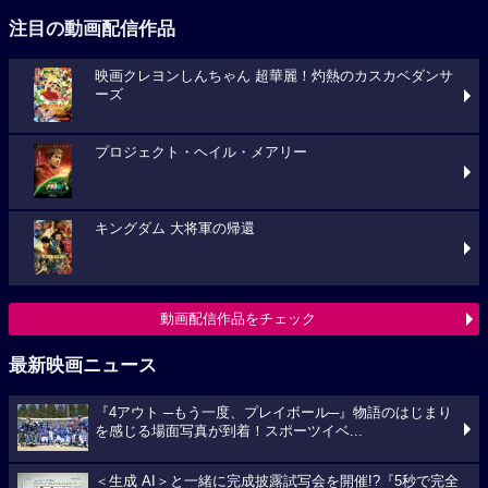
注目の動画配信作品
映画クレヨンしんちゃん 超華麗！灼熱のカスカベダンサ
ーズ
プロジェクト・ヘイル・メアリー
キングダム 大将軍の帰還
動画配信作品をチェック
最新映画ニュース
『4アウト ─もう一度、プレイボール─』物語のはじまり
を感じる場面写真が到着！スポーツイベ...
＜生成 AI＞と一緒に完成披露試写会を開催!?『5秒で完全