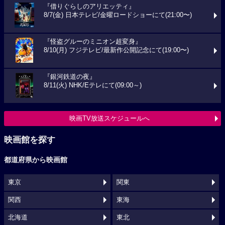
『借りぐらしのアリエッティ』
8/7(金) 日本テレビ/金曜ロードショーにて(21:00〜)
『怪盗グルーのミニオン超変身』
8/10(月) フジテレビ/最新作公開記念にて(19:00〜)
『銀河鉄道の夜』
8/11(火) NHK/Eテレにて(09:00～)
映画TV放送スケジュールへ
映画館を探す
都道府県から映画館
東京
関東
関西
東海
北海道
東北