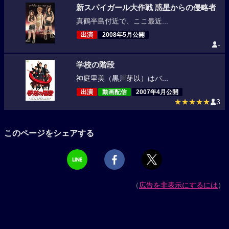
新スパイガール大作戦 惑星からの侵略者
真鶴半島付近で、ここ最近...
出演
2008年5月公開
-
学校の階段
神庭里美（黒川芽以）はバ...
出演
動画配信
2007年4月公開
★★★★★
3
このページをシェアする
（
広告を非表示にするには
）