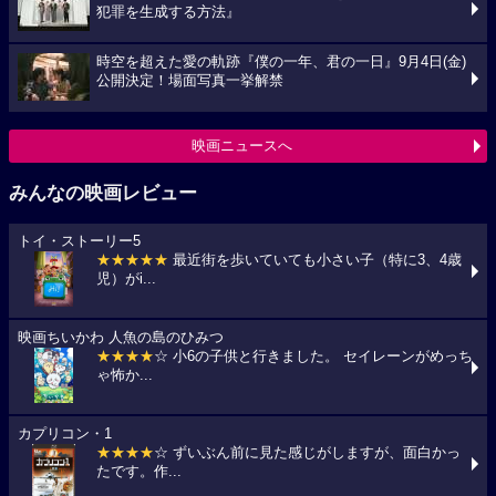
犯罪を生成する方法』
時空を超えた愛の軌跡『僕の一年、君の一日』9月4日(金)
公開決定！場面写真一挙解禁
映画ニュースへ
みんなの映画レビュー
トイ・ストーリー5
★★★★★
最近街を歩いていても小さい子（特に3、4歳
児）がi...
映画ちいかわ 人魚の島のひみつ
★★★★
☆ 小6の子供と行きました。 セイレーンがめっち
ゃ怖か...
カプリコン・1
★★★★
☆ ずいぶん前に見た感じがしますが、面白かっ
たです。作...